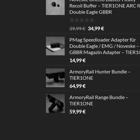
Recoil Buffer – TIER1ONE ARC f
Double Eagle GBBR
Rated
5.00
Original
Current
39,99
€
34,99
€
out of 5
price
price
PMag Speedloader Adapter für
was:
is:
Double Eagle / EMG / Noveske –
39,99 €.
34,99 €.
GBBR Magazin Adapter – TIER
14,99
€
ArmoryRail Hunter Bundle –
TIER1ONE
64,99
€
ArmoryRail Range Bundle –
TIER1ONE
59,99
€