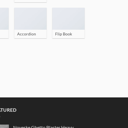
Accordion
Flip Book
ATURED
Noveske Ghetto Blaster Heavy