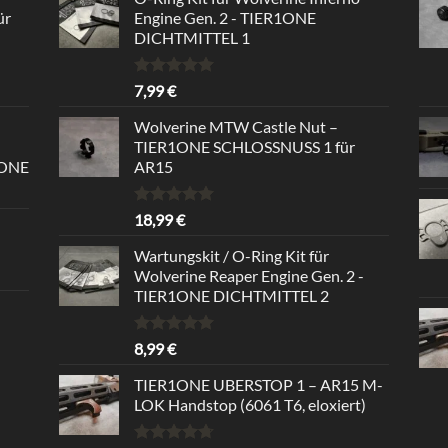
ür
Engine Gen. 2 - TIER1ONE
DICHTMITTEL 1
Rated
5.00
7,99
€
out of 5
Wolverine MTW Castle Nut –
TIER1ONE SCHLOSSNUSS 1 für
1ONE
AR15
Rated
5.00
18,99
€
out of 5
Wartungskit / O-Ring Kit für
Wolverine Reaper Engine Gen. 2 -
TIER1ONE DICHTMITTEL 2
Rated
5.00
8,99
€
out of 5
TIER1ONE UBERSTOP 1 – AR15 M-
LOK Handstop (6061 T6, eloxiert)