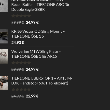
Recoil Buffer – TIER1ONE ARC für
Double Eagle GBBR
Rated
5.00
Original
Current
39,99
€
34,99
€
out of 5
price
price
KRISS Vector QD Sling Mount –
was:
is:
TIER1ONE ÖSE 1 S
39,99 €.
34,99 €.
24,90
€
Wolverine MTW Sling Plate –
TIER1ONE ÖSE 1 für AR15
Rated
5.00
Original
Current
29,99
€
24,99
€
out of 5
price
price
TIER1ONE UBERSTOP 1 – AR15 M-
was:
is:
LOK Handstop (6061 T6, eloxiert)
29,99 €.
24,99 €.
Rated
4.67
Original
Current
24,99
€
22,99
€
out of 5
price
price
was:
is: