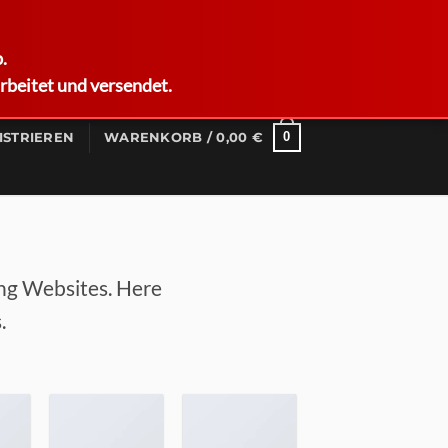
German
.
rbeitet und versendet.
0
ISTRIEREN
WARENKORB /
0,00
€
ing Websites. Here
.