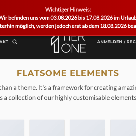
Wichtiger Hinweis:
Wir befinden uns vom 03.08.2026 bis 17.08.2026 im Urlaub
terhin möglich, werden jedoch erst ab dem 18.08.2026 bea
AKT
ANMELDEN / REG
FLATSOME ELEMENTS
than a theme. It's a framework for creating amaz
is a collection of our highly customisable elements