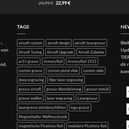
Rated
4.67
Original
Current
24,99
€
22,99
€
out of 5
price
price
was:
is:
24,99 €.
22,99 €.
TAGS
NE
-,
Blei
airsoft custom
airsoft design
airsoft lasergravur
 von
Upd
Airsoft Tuning
Airsoft Upgrade
Airsoft Zubehör
.
TIER
ar15 gravur
ArmoryRail
ArmoryRail 1913
and.
dir 
custom gravur
custom pistol slide
custom slide
kom
deep engraving
fiber laser engraving
gravur airsoft
gravur dienstleistung
gravur metall
gravur waffen
laser engraving
Lasergravur
lasergravur pistolenschlitten
logo gravur
Magnethalter Waffenschrank
magnetische Picatinny Rail
modulare Picatinny Rail