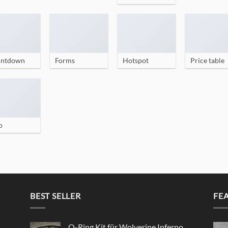
ntdown
Forms
Hotspot
Price table
o
BEST SELLER
FE
O-Ring Kit für Wolverine Inferno