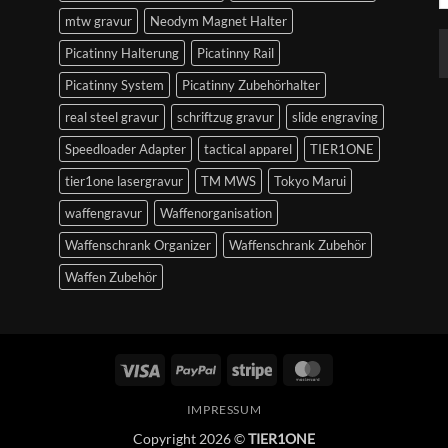
mtw gravur
Neodym Magnet Halter
Picatinny Halterung
Picatinny Rail
Picatinny System
Picatinny Zubehörhalter
real steel gravur
schriftzug gravur
slide engraving
Speedloader Adapter
tactical apparel
TIER1ONE
tier1one lasergravur
TM MWS
Tokyo Marui
waffengravur
Waffenorganisation
Waffenschrank Organizer
Waffenschrank Zubehör
Waffen Zubehör
Visum
PayPal
Streifen
MasterCard
IMPRESSUM
Copyright 2026 ©
TIER1ONE