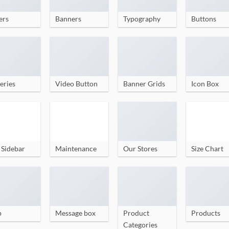
ers
Banners
Typography
Buttons
eries
Video Button
Banner Grids
Icon Box
 Sidebar
Maintenance
Our Stores
Size Chart
p
Message box
Product
Products
Categories