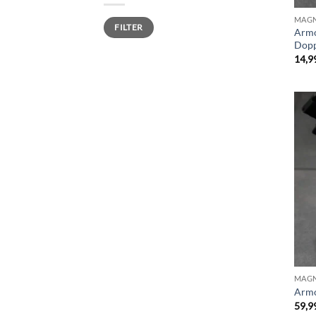
Min.
Max.
MAGN
FILTER
Preis
Preis
Armo
Dopp
14,9
MAGN
Armo
59,9