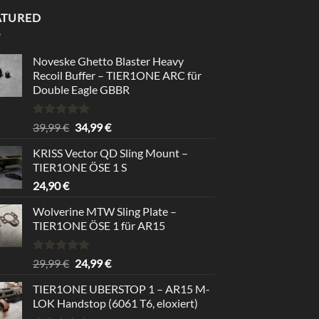
ATURED
Noveske Ghetto Blaster Heavy
Recoil Buffer – TIER1ONE ARC für
Double Eagle GBBR
Bewertet
Ursprünglicher
Aktueller
39,99
€
34,99
€
mit
5.00
Preis
Preis
von 5
KRISS Vector QD Sling Mount –
war:
ist:
TIER1ONE ÖSE 1 S
39,99 €
34,99 €.
24,90
€
Wolverine MTW Sling Plate –
TIER1ONE ÖSE 1 für AR15
Bewertet
Ursprünglicher
Aktueller
29,99
€
24,99
€
mit
5.00
Preis
Preis
von 5
TIER1ONE UBERSTOP 1 – AR15 M-
war:
ist:
LOK Handstop (6061 T6, eloxiert)
29,99 €
24,99 €.