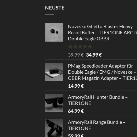
NEUSTE
Noveske Ghetto Blaster Heavy
Recoil Buffer – TIER1ONE ARC f
Double Eagle GBBR
Bewertet
Ursprünglicher
Aktueller
39,99
€
34,99
€
mit
5.00
Preis
Preis
von 5
PMag Speedloader Adapter für
war:
ist:
Double Eagle / EMG / Noveske –
39,99 €
34,99 €.
GBBR Magazin Adapter – TIER
14,99
€
ArmoryRail Hunter Bundle –
TIER1ONE
64,99
€
ArmoryRail Range Bundle –
TIER1ONE
59,99
€