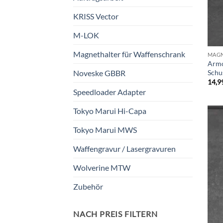
KRISS Vector
M-LOK
Magnethalter für Waffenschrank
MAGN
Armo
Schu
Noveske GBBR
14,9
Speedloader Adapter
Tokyo Marui Hi-Capa
Tokyo Marui MWS
Waffengravur / Lasergravuren
Wolverine MTW
Zubehör
NACH PREIS FILTERN