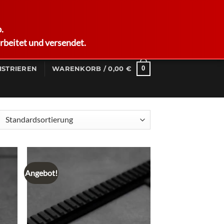
German
.
rbeitet und versendet.
0
ISTRIEREN
WARENKORB /
0,00
€
Angebot!
d to
Add to
hlist
wishlist