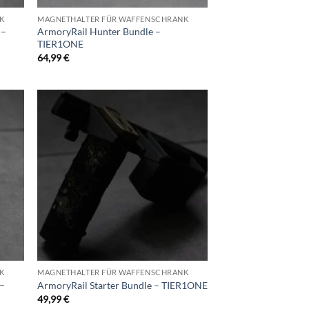
K
MAGNETHALTER FÜR WAFFENSCHRANK
 –
ArmoryRail Hunter Bundle –
TIER1ONE
64,99
€
d to
Add to
hlist
wishlist
K
MAGNETHALTER FÜR WAFFENSCHRANK
 –
ArmoryRail Starter Bundle – TIER1ONE
49,99
€