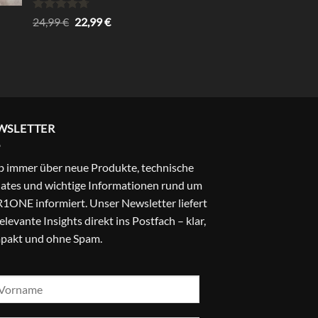
Bewertet
Ursprünglicher
Aktueller
24,99
€
22,99
€
mit
4.67
Preis
Preis
von 5
war:
ist:
24,99 €
22,99 €.
WSLETTER
b immer über neue Produkte, technische
ates und wichtige Informationen rund um
1ONE informiert. Unser Newsletter liefert
relevante Insights direkt ins Postfach – klar,
pakt und ohne Spam.