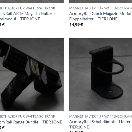
ETHALTER FÜR WAFFENSCHRANK
MAGNETHALTER FÜR WAFFENSCHRAN
ryRail AR15 Magazin Halter –
ArmoryRail Glock Magazin Modul
elmodul – TIER1ONE
Doppelhalter – TIER1ONE
9
€
14,99
€
Add to
Ad
wishlist
wis
ETHALTER FÜR WAFFENSCHRANK
MAGNETHALTER FÜR WAFFENSCHRAN
ArmoryRail Schalldämpfer Halter
ryRail Range Bundle – TIER1ONE
TIER1ONE
9
€