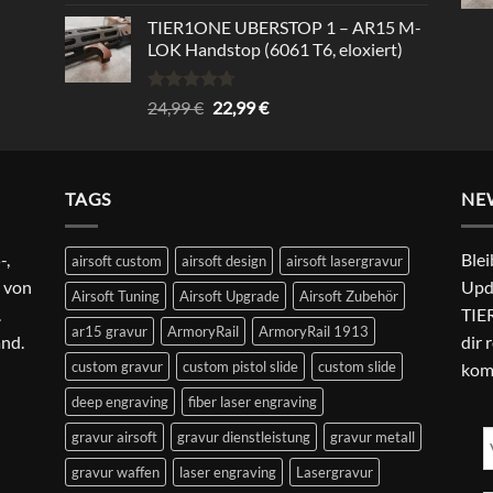
mit
5.00
von 5
TIER1ONE UBERSTOP 1 – AR15 M-
LOK Handstop (6061 T6, eloxiert)
Bewertet
Ursprünglicher
Aktueller
24,99
€
22,99
€
mit
4.67
Preis
Preis
von 5
war:
ist:
24,99 €
22,99 €.
TAGS
NE
-,
Blei
airsoft custom
airsoft design
airsoft lasergravur
 von
Upd
Airsoft Tuning
Airsoft Upgrade
Airsoft Zubehör
.
TIER
ar15 gravur
ArmoryRail
ArmoryRail 1913
and.
dir 
custom gravur
custom pistol slide
custom slide
kom
deep engraving
fiber laser engraving
gravur airsoft
gravur dienstleistung
gravur metall
gravur waffen
laser engraving
Lasergravur