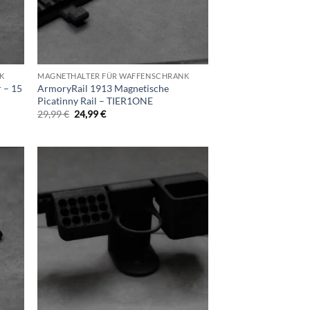
K
MAGNETHALTER FÜR WAFFENSCHRANK
 – 15
ArmoryRail 1913 Magnetische
Picatinny Rail – TIER1ONE
Ursprünglicher
Aktueller
29,99
€
24,99
€
Preis
Preis
war:
ist:
29,99 €
24,99 €.
d to
Add to
hlist
wishlist