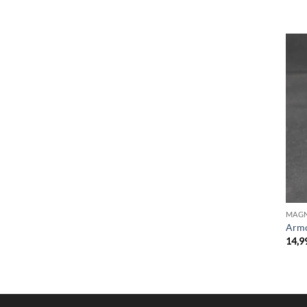
MAGN
Armo
14,9