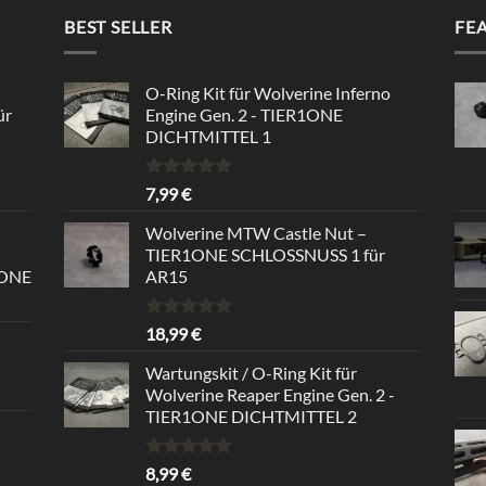
BEST SELLER
FE
O-Ring Kit für Wolverine Inferno
ür
Engine Gen. 2 - TIER1ONE
DICHTMITTEL 1
Bewertet
7,99
€
mit
5.00
von 5
Wolverine MTW Castle Nut –
TIER1ONE SCHLOSSNUSS 1 für
1ONE
AR15
Bewertet
18,99
€
mit
5.00
von 5
Wartungskit / O-Ring Kit für
Wolverine Reaper Engine Gen. 2 -
TIER1ONE DICHTMITTEL 2
Bewertet
8,99
€