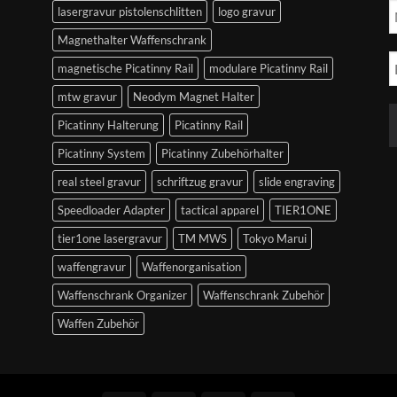
lasergravur pistolenschlitten
logo gravur
Magnethalter Waffenschrank
magnetische Picatinny Rail
modulare Picatinny Rail
mtw gravur
Neodym Magnet Halter
Picatinny Halterung
Picatinny Rail
Picatinny System
Picatinny Zubehörhalter
real steel gravur
schriftzug gravur
slide engraving
Speedloader Adapter
tactical apparel
TIER1ONE
tier1one lasergravur
TM MWS
Tokyo Marui
waffengravur
Waffenorganisation
Waffenschrank Organizer
Waffenschrank Zubehör
Waffen Zubehör