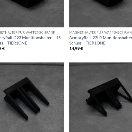
ETHALTER FÜR WAFFENSCHRANK
MAGNETHALTER FÜR WAFFENSCHRAN
ryRail .223 Munitionshalter – 15
ArmoryRail .22LR Munitionshalter
ss – TIER1ONE
Schuss – TIER1ONE
9
€
14,99
€
Add to
Ad
wishlist
wis