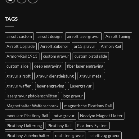
TAGS
airsoft custom
airsoft design
airsoft lasergravur
Airsoft Tuning
Airsoft Upgrade
Airsoft Zubehör
ar15 gravur
ArmoryRail
ArmoryRail 1913
custom gravur
custom pistol slide
custom slide
deep engraving
fiber laser engraving
gravur airsoft
gravur dienstleistung
gravur metall
gravur waffen
laser engraving
Lasergravur
lasergravur pistolenschlitten
logo gravur
Magnethalter Waffenschrank
magnetische Picatinny Rail
modulare Picatinny Rail
mtw gravur
Neodym Magnet Halter
Picatinny Halterung
Picatinny Rail
Picatinny System
Picatinny Zubehörhalter
real steel gravur
schriftzug gravur