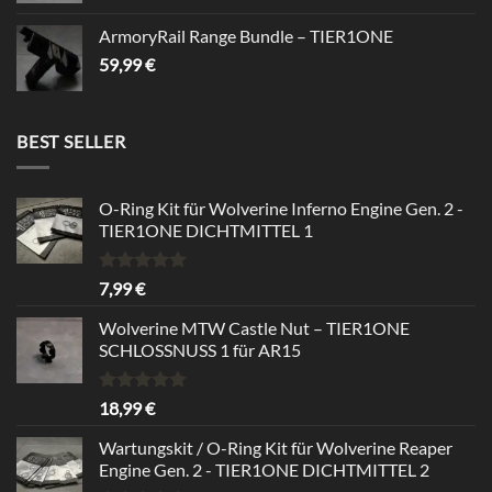
ArmoryRail Range Bundle – TIER1ONE
59,99
€
BEST SELLER
O-Ring Kit für Wolverine Inferno Engine Gen. 2 -
TIER1ONE DICHTMITTEL 1
Rated
5.00
7,99
€
out of 5
Wolverine MTW Castle Nut – TIER1ONE
SCHLOSSNUSS 1 für AR15
Rated
5.00
18,99
€
out of 5
Wartungskit / O-Ring Kit für Wolverine Reaper
Engine Gen. 2 - TIER1ONE DICHTMITTEL 2