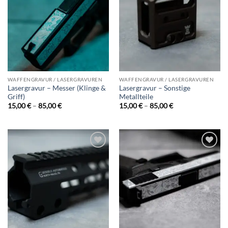
wishlist
wishlist
WAFFENGRAVUR / LASERGRAVUREN
WAFFENGRAVUR / LASERGRAVUREN
Lasergravur – Messer (Klinge &
Lasergravur – Sonstige
Griff)
Metallteile
Preisspanne:
Preisspanne:
15,00
€
–
85,00
€
15,00
€
–
85,00
€
15,00 €
15,00 €
bis
bis
85,00 €
85,00 €
Add to
Add to
wishlist
wishlist