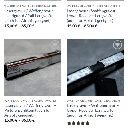
WAFFENGRAVUR / LASERGRAVUREN
WAFFENGRAVUR / LASERGRAVUREN
Lasergravur / Waffengravur –
Lasergravur / Waffengravur –
Handguard / Rail Langwaffe
Lower Receiver Langwaffe
(auch für Airsoft geeignet)
(auch für Airsoft geeignet)
Preisspanne:
Preisspanne:
15,00
€
–
85,00
€
15,00
€
–
85,00
€
15,00 €
15,00 €
bis
bis
85,00 €
85,00 €
Add to
Add to
wishlist
wishlist
WAFFENGRAVUR / LASERGRAVUREN
WAFFENGRAVUR / LASERGRAVUREN
Lasergravur / Waffengravur –
Lasergravur / Waffengravur –
Pistolenschlitten (auch für
Upper Receiver Langwaffe
Airsoft geeignet)
(auch für Airsoft geeignet)
Preisspanne:
15,00
€
–
85,00
€
15,00 €
bis