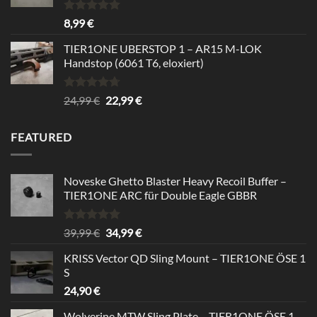
Rated
5.00
8,99
€
out of 5
TIER1ONE UBERSTOP 1 – AR15 M-LOK
Handstop (6061 T6, eloxiert)
Rated
4.67
Original
Current
24,99
€
22,99
€
out of 5
price
price
was:
is:
FEATURED
24,99 €.
22,99 €.
Noveske Ghetto Blaster Heavy Recoil Buffer –
TIER1ONE ARC für Double Eagle GBBR
Rated
5.00
Original
Current
39,99
€
34,99
€
out of 5
price
price
KRISS Vector QD Sling Mount – TIER1ONE ÖSE 1
was:
is:
S
39,99 €.
34,99 €.
24,90
€
Wolverine MTW Sling Plate – TIER1ONE ÖSE 1