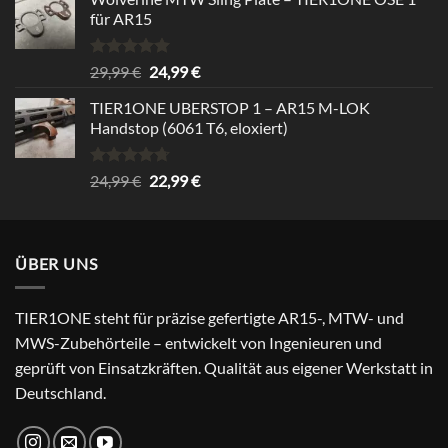
für AR15
Rated
5.00
Original
Current
29,99
€
24,99
€
out of 5
price
price
TIER1ONE UBERSTOP 1 – AR15 M-LOK
was:
is:
Handstop (6061 T6, eloxiert)
29,99 €.
24,99 €.
Rated
4.67
Original
Current
24,99
€
22,99
€
out of 5
price
price
was:
is:
24,99 €.
22,99 €.
ÜBER UNS
TIER1ONE steht für präzise gefertigte AR15-, MTW- und
MWS-Zubehörteile – entwickelt von Ingenieuren und
geprüft von Einsatzkräften. Qualität aus eigener Werkstatt in
Deutschland.