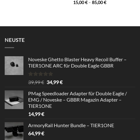
Bewertet
Preisspanne:
15,00
€
–
85,00
€
85,00 €
15,00 €
mit
5
von
bis
5
85,00 €
NEUSTE
Noveske Ghetto Blaster Heavy Recoil Buffer –
TIER1ONE ARC für Double Eagle GBBR
Rated
5.00
Original
Current
39,99
€
34,99
€
out of 5
price
price
PMag Speedloader Adapter für Double Eagle /
was:
is:
EMG / Noveske – GBBR Magazin Adapter –
39,99 €.
34,99 €.
TIER1ONE
14,99
€
ArmoryRail Hunter Bundle – TIER1ONE
64,99
€