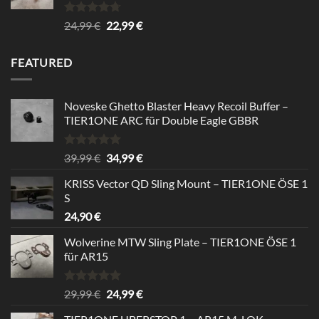
Rated
4.67
Original
Current
24,99
€
22,99
€
out of 5
price
price
was:
is:
FEATURED
24,99 €.
22,99 €.
Noveske Ghetto Blaster Heavy Recoil Buffer –
TIER1ONE ARC für Double Eagle GBBR
Rated
5.00
Original
Current
39,99
€
34,99
€
out of 5
price
price
KRISS Vector QD Sling Mount – TIER1ONE ÖSE 1
was:
is:
S
39,99 €.
34,99 €.
24,90
€
Wolverine MTW Sling Plate – TIER1ONE ÖSE 1
für AR15
Rated
5.00
Original
Current
29,99
€
24,99
€
out of 5
price
price