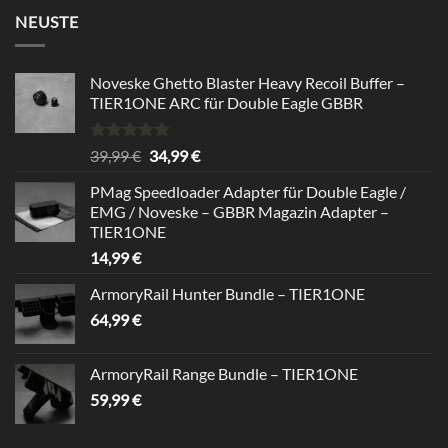
NEUSTE
Noveske Ghetto Blaster Heavy Recoil Buffer –
TIER1ONE ARC für Double Eagle GBBR
Rated
5.00
Original
Current
39,99
€
34,99
€
out of 5
price
price
PMag Speedloader Adapter für Double Eagle /
was:
is:
EMG / Noveske – GBBR Magazin Adapter –
39,99 €.
34,99 €.
TIER1ONE
14,99
€
ArmoryRail Hunter Bundle – TIER1ONE
64,99
€
ArmoryRail Range Bundle – TIER1ONE
59,99
€