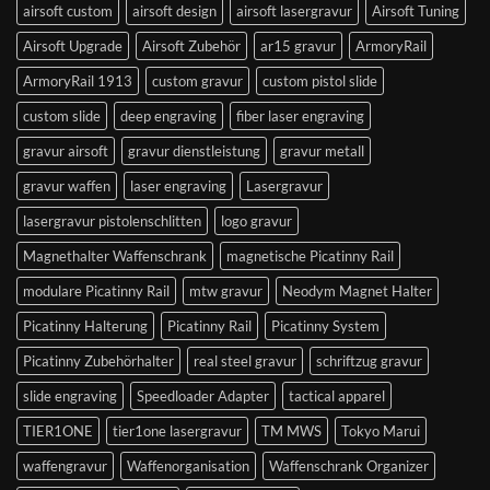
airsoft custom
airsoft design
airsoft lasergravur
Airsoft Tuning
Airsoft Upgrade
Airsoft Zubehör
ar15 gravur
ArmoryRail
ArmoryRail 1913
custom gravur
custom pistol slide
custom slide
deep engraving
fiber laser engraving
gravur airsoft
gravur dienstleistung
gravur metall
gravur waffen
laser engraving
Lasergravur
lasergravur pistolenschlitten
logo gravur
Magnethalter Waffenschrank
magnetische Picatinny Rail
modulare Picatinny Rail
mtw gravur
Neodym Magnet Halter
Picatinny Halterung
Picatinny Rail
Picatinny System
Picatinny Zubehörhalter
real steel gravur
schriftzug gravur
slide engraving
Speedloader Adapter
tactical apparel
TIER1ONE
tier1one lasergravur
TM MWS
Tokyo Marui
waffengravur
Waffenorganisation
Waffenschrank Organizer