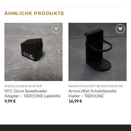
ÄHNLICHE PRODUKTE
Add to
Add to
wishlist
wishlist
SPEEDLOADER ADAPTER
MAGNETHALTER FÜR WAFFENSCHRANK
VFC Glock Speedloader
ArmoryRail Schalldämpfer
Adapter – TIER1ONE Ladehilfe
Halter – TIER1ONE
9,99
€
16,99
€