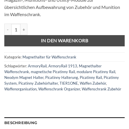
übersichtlichen Aufbewahrung von Zubehör und Munition
im Waffenschrank.
ArmoryRail Range Bundle – TIER1ONE Menge
IN DEN WARENKORB
Kategorie:
Magnethalter für Waffenschrank
Schlagwörter:
ArmoryRail
,
ArmoryRail 1913
,
Magnethalter
Waffenschrank
,
magnetische Picatinny Rail
,
modulare Picatinny Rail
,
Neodym Magnet Halter
,
Picatinny Halterung
,
Picatinny Rail
,
Picatinny
System
,
Picatinny Zubehörhalter
,
TIER1ONE
,
Waffen Zubehör
,
Waffenorganisation
,
Waffenschrank Organizer
,
Waffenschrank Zubehör
BESCHREIBUNG