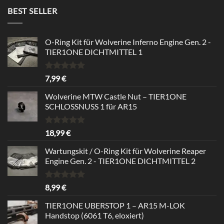
BEST SELLER
O-Ring Kit für Wolverine Inferno Engine Gen. 2 -
TIER1ONE DICHTMITTEL 1
Rated
5.00
7,99
€
out of 5
Wolverine MTW Castle Nut – TIER1ONE
SCHLOSSNUSS 1 für AR15
Rated
5.00
18,99
€
out of 5
Wartungskit / O-Ring Kit für Wolverine Reaper
Engine Gen. 2 - TIER1ONE DICHTMITTEL 2
Rated
5.00
8,99
€
out of 5
TIER1ONE UBERSTOP 1 – AR15 M-LOK
Handstop (6061 T6, eloxiert)