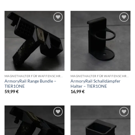
Add to
Add to
wishlist
wishlist
MAGNETHALTER FÜR WAFFENSCHRANK
MAGNETHALTER FÜR WAFFENSCHRANK
ArmoryRail Range Bundle –
ArmoryRail Schalldämpfer
TIER1ONE
Halter – TIER1ONE
59,99
€
16,99
€
Add to
Add to
wishlist
wishlist