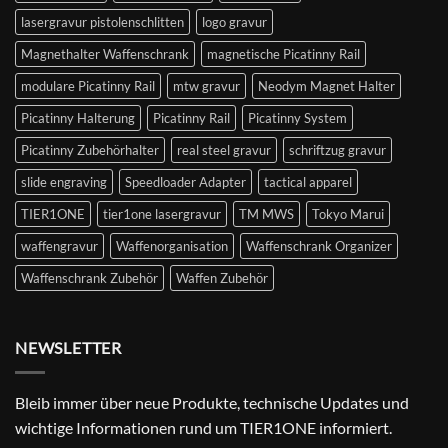
lasergravur pistolenschlitten
logo gravur
Magnethalter Waffenschrank
magnetische Picatinny Rail
modulare Picatinny Rail
mtw gravur
Neodym Magnet Halter
Picatinny Halterung
Picatinny Rail
Picatinny System
Picatinny Zubehörhalter
real steel gravur
schriftzug gravur
slide engraving
Speedloader Adapter
tactical apparel
TIER1ONE
tier1one lasergravur
TM MWS
Tokyo Marui
waffengravur
Waffenorganisation
Waffenschrank Organizer
Waffenschrank Zubehör
Waffen Zubehör
NEWSLETTER
Bleib immer über neue Produkte, technische Updates und
wichtige Informationen rund um TIER1ONE informiert.