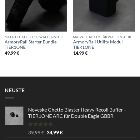
MAGNETHALTER FÜR WAFFENSCHRANK
MAGNETHALTER FÜR WAFFENSCHRANK
ArmoryRail Starter Bundle –
ArmoryRail Utility Modul –
TIER1ONE
TIER1ONE
49,99
€
14,99
€
NEUSTE
Noveske Ghetto Blaster Heavy Recoil Buffer –
TIER1ONE ARC für Double Eagle GBBR
Rated
5.00
Original
Current
39,99
€
34,99
€
out of 5
price
price