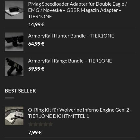
PMag Speedloader Adapter für Double Eagle /
was:
is:
EMG / Noveske – GBBR Magazin Adapter –
39,99 €.
34,99 €.
TIER1ONE
14,99
€
ArmoryRail Hunter Bundle – TIER1ONE
64,99
€
ArmoryRail Range Bundle – TIER1ONE
59,99
€
BEST SELLER
O-Ring Kit für Wolverine Inferno Engine Gen. 2 -
TIER1ONE DICHTMITTEL 1
Rated
5.00
7,99
€
out of 5