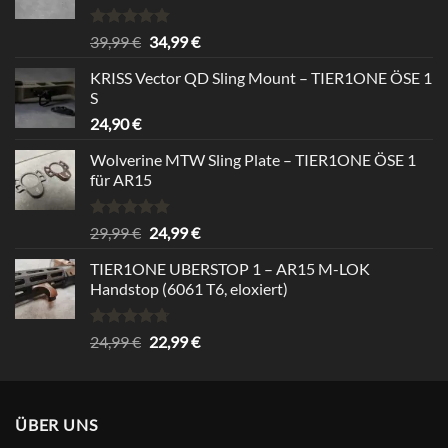
Rated
5.00
Original
Current
39,99
€
34,99
€
out of 5
price
price
KRISS Vector QD Sling Mount – TIER1ONE ÖSE 1
was:
is:
S
39,99 €.
34,99 €.
24,90
€
Wolverine MTW Sling Plate – TIER1ONE ÖSE 1
für AR15
Rated
5.00
Original
Current
29,99
€
24,99
€
out of 5
price
price
TIER1ONE UBERSTOP 1 – AR15 M-LOK
was:
is:
Handstop (6061 T6, eloxiert)
29,99 €.
24,99 €.
Rated
4.67
Original
Current
24,99
€
22,99
€
out of 5
price
price
was:
is:
24,99 €.
22,99 €.
ÜBER UNS