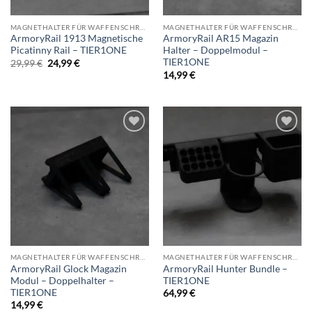
MAGNETHALTER FÜR WAFFENSCHRANK
MAGNETHALTER FÜR WAFFENSCHRANK
ArmoryRail 1913 Magnetische
ArmoryRail AR15 Magazin
Picatinny Rail – TIER1ONE
Halter – Doppelmodul –
TIER1ONE
Ursprünglicher
Aktueller
29,99
€
24,99
€
Preis
Preis
14,99
€
war:
ist:
29,99 €
24,99 €.
Add to
Add to
wishlist
wishlist
MAGNETHALTER FÜR WAFFENSCHRANK
MAGNETHALTER FÜR WAFFENSCHRANK
ArmoryRail Glock Magazin
ArmoryRail Hunter Bundle –
Modul – Doppelhalter –
TIER1ONE
TIER1ONE
64,99
€
14,99
€