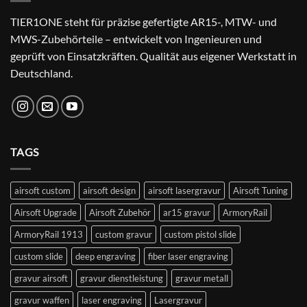
TIER1ONE steht für präzise gefertigte AR15-, MTW- und
MWS-Zubehörteile – entwickelt von Ingenieuren und
geprüft von Einsatzkräften. Qualität aus eigener Werkstatt in
Deutschland.
TAGS
airsoft custom
airsoft design
airsoft lasergravur
Airsoft Tuning
Airsoft Upgrade
Airsoft Zubehör
ar15 gravur
ArmoryRail
ArmoryRail 1913
custom gravur
custom pistol slide
custom slide
deep engraving
fiber laser engraving
gravur airsoft
gravur dienstleistung
gravur metall
gravur waffen
laser engraving
Lasergravur