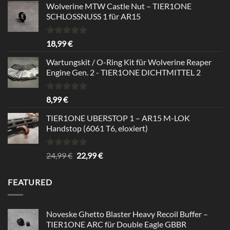
Wolverine MTW Castle Nut – TIER1ONE
SCHLOSSNUSS 1 für AR15
Rated
5.00
18,99
€
out of 5
Wartungskit / O-Ring Kit für Wolverine Reaper
Engine Gen. 2 - TIER1ONE DICHTMITTEL 2
Rated
5.00
8,99
€
out of 5
TIER1ONE UBERSTOP 1 – AR15 M-LOK
Handstop (6061 T6, eloxiert)
Rated
4.67
Original
Current
24,99
€
22,99
€
out of 5
price
price
was:
is:
FEATURED
24,99 €.
22,99 €.
Noveske Ghetto Blaster Heavy Recoil Buffer –
TIER1ONE ARC für Double Eagle GBBR