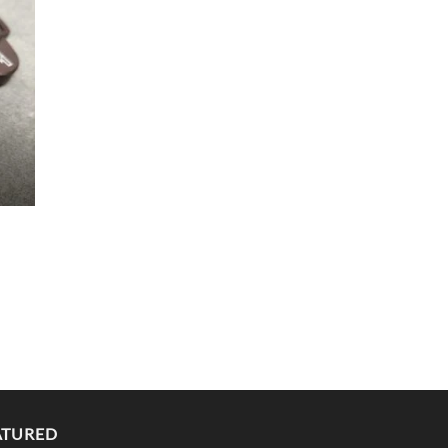
d to
hlist
ATURED