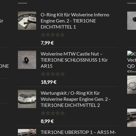
O-Ring Kit für Wolverine Inferno
ür
Engine Gen. 2 - TIER1ONE
DICHTMITTEL 1
Bewertet
7,99
€
mit
5.00
von 5
Wolverine MTW Castle Nut –
TIER1ONE SCHLOSSNUSS 1 für
1ONE
AR15
Bewertet
18,99
€
mit
5.00
von 5
Wartungskit / O-Ring Kit für
Wolverine Reaper Engine Gen. 2 -
TIER1ONE DICHTMITTEL 2
Bewertet
8,99
€
mit
5.00
von 5
TIER1ONE UBERSTOP 1 – AR15 M-