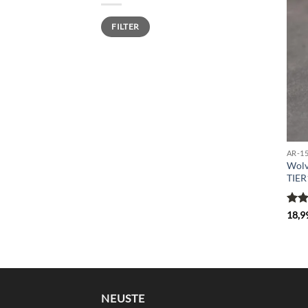
Min.
Max.
FILTER
Preis
Preis
AR-1
Wolv
TIER
Bewe
18,9
mit
5
NEUSTE