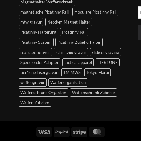
Magnethalter Waffenschrank
magnetische Picatinny Rail
modulare Picatinny Rail
mtw gravur
Neodym Magnet Halter
Picatinny Halterung
Picatinny Rail
Picatinny System
Picatinny Zubehörhalter
real steel gravur
schriftzug gravur
slide engraving
Speedloader Adapter
tactical apparel
TIER1ONE
tier1one lasergravur
TM MWS
Tokyo Marui
waffengravur
Waffenorganisation
Waffenschrank Organizer
Waffenschrank Zubehör
Waffen Zubehör
Visum
PayPal
Streifen
MasterCard