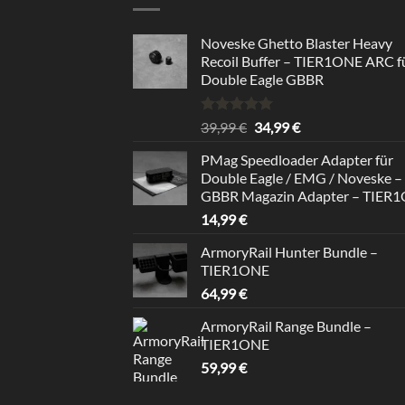
Noveske Ghetto Blaster Heavy
Recoil Buffer – TIER1ONE ARC f
Double Eagle GBBR
Bewertet
Ursprünglicher
Aktueller
39,99
€
34,99
€
mit
5.00
Preis
Preis
von 5
PMag Speedloader Adapter für
war:
ist:
Double Eagle / EMG / Noveske –
39,99 €
34,99 €.
GBBR Magazin Adapter – TIER
14,99
€
ArmoryRail Hunter Bundle –
TIER1ONE
64,99
€
ArmoryRail Range Bundle –
TIER1ONE
59,99
€