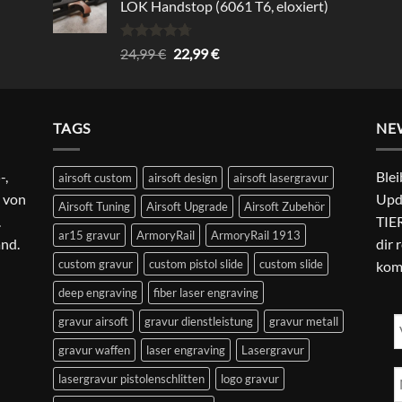
LOK Handstop (6061 T6, eloxiert)
Bewertet
Ursprünglicher
Aktueller
24,99
€
22,99
€
mit
4.67
Preis
Preis
von 5
war:
ist:
24,99 €
22,99 €.
TAGS
NE
-,
Blei
airsoft custom
airsoft design
airsoft lasergravur
 von
Upd
Airsoft Tuning
Airsoft Upgrade
Airsoft Zubehör
.
TIER
ar15 gravur
ArmoryRail
ArmoryRail 1913
and.
dir 
custom gravur
custom pistol slide
custom slide
kom
deep engraving
fiber laser engraving
gravur airsoft
gravur dienstleistung
gravur metall
gravur waffen
laser engraving
Lasergravur
lasergravur pistolenschlitten
logo gravur