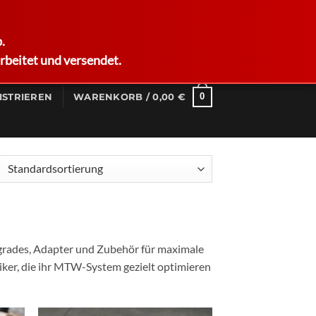
German
.
rbeitet und versendet.
0
ISTRIEREN
WARENKORB /
0,00
€
Upgrades, Adapter und Zubehör für maximale
niker, die ihr MTW-System gezielt optimieren