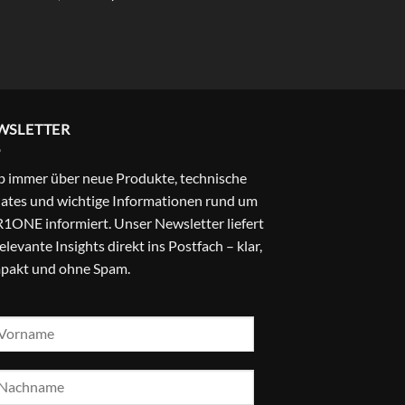
mit
4.67
Preis
Preis
von 5
war:
ist:
24,99 €
22,99 €.
WSLETTER
b immer über neue Produkte, technische
ates und wichtige Informationen rund um
1ONE informiert. Unser Newsletter liefert
relevante Insights direkt ins Postfach – klar,
pakt und ohne Spam.