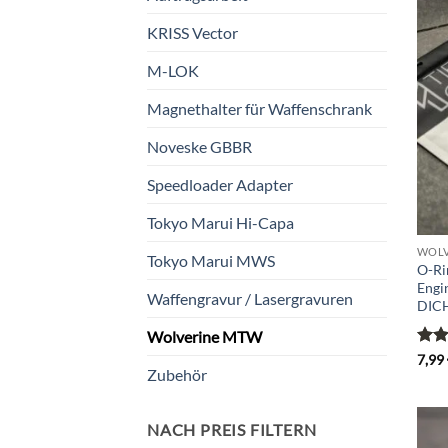
KRISS Vector
M-LOK
Magnethalter für Waffenschrank
Noveske GBBR
Speedloader Adapter
Tokyo Marui Hi-Capa
WOLV
Tokyo Marui MWS
O-Ri
Engi
Waffengravur / Lasergravuren
DIC
Wolverine MTW
Bewe
7,99
Zubehör
mit
5
NACH PREIS FILTERN