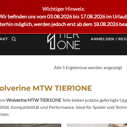
Wichtiger Hinweis:
Wir befinden uns vom 03.08.2026 bis 17.08.2026 im Urlaub
terhin möglich, werden jedoch erst ab dem 18.08.2026 bea
AKT
ANMELDEN / REG
Alle 5 Ergebnisse werden angezeigt
olverine MTW TIER1ONE
ere
Wolverine MTW TIER1ONE
Teile bieten präzise gefertigte 
ilität, Kompatibilität und Performance. Ideal für Spieler und Tech
hten.