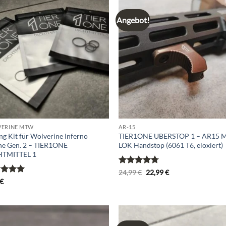
Angebot!
Add to
Ad
wishlist
wis
ERINE MTW
AR-15
ng Kit für Wolverine Inferno
TIER1ONE UBERSTOP 1 – AR15 
ne Gen. 2 – TIER1ONE
LOK Handstop (6061 T6, eloxiert)
HTMITTEL 1
Bewertet
Ursprünglicher
Aktueller
24,99
€
22,99
€
Preis
Preis
mit
4.67
rtet
€
war:
ist:
von 5
5
von
24,99 €
22,99 €.