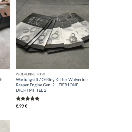
d to
Add to
hlist
wishlist
WOLVERINE MTW
M-
Wartungskit / O-Ring Kit für Wolverine
Reaper Engine Gen. 2 – TIER1ONE
DICHTMITTEL 2
Bewertet
8,99
€
mit
5
von
5