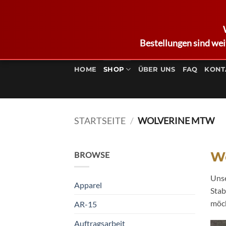
Bestellungen sind wei
Zum
Inhalt
HOME
SHOP
ÜBER UNS
FAQ
KONT
springen
STARTSEITE
/
WOLVERINE MTW
W
BROWSE
Uns
Apparel
Stab
möc
AR-15
Auftragsarbeit