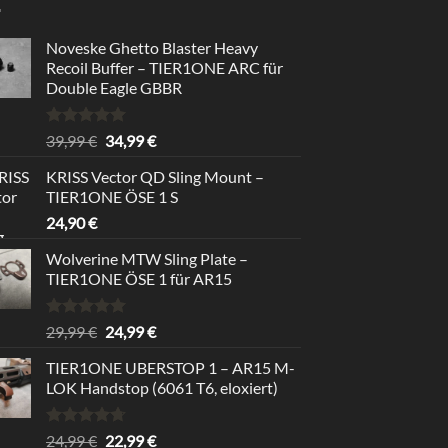
Noveske Ghetto Blaster Heavy
Recoil Buffer – TIER1ONE ARC für
Double Eagle GBBR
Bewertet
Ursprünglicher
Aktueller
39,99
€
34,99
€
mit
5.00
Preis
Preis
von 5
KRISS Vector QD Sling Mount –
war:
ist:
TIER1ONE ÖSE 1 S
39,99 €
34,99 €.
24,90
€
Wolverine MTW Sling Plate –
TIER1ONE ÖSE 1 für AR15
Bewertet
Ursprünglicher
Aktueller
29,99
€
24,99
€
mit
5.00
Preis
Preis
von 5
TIER1ONE UBERSTOP 1 – AR15 M-
war:
ist:
LOK Handstop (6061 T6, eloxiert)
29,99 €
24,99 €.
Bewertet
Ursprünglicher
Aktueller
24,99
€
22,99
€