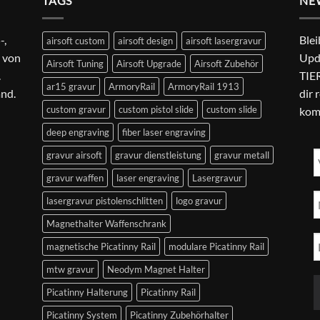
TAGS
NE
-,
Blei
airsoft custom
airsoft design
airsoft lasergravur
 von
Upd
Airsoft Tuning
Airsoft Upgrade
Airsoft Zubehör
.
TIER
ar15 gravur
ArmoryRail
ArmoryRail 1913
and.
dir 
custom gravur
custom pistol slide
custom slide
kom
deep engraving
fiber laser engraving
gravur airsoft
gravur dienstleistung
gravur metall
gravur waffen
laser engraving
Lasergravur
lasergravur pistolenschlitten
logo gravur
Magnethalter Waffenschrank
magnetische Picatinny Rail
modulare Picatinny Rail
mtw gravur
Neodym Magnet Halter
Picatinny Halterung
Picatinny Rail
Picatinny System
Picatinny Zubehörhalter