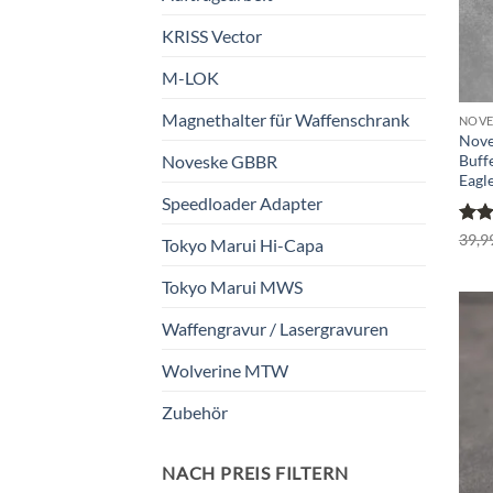
KRISS Vector
M-LOK
Magnethalter für Waffenschrank
NOVE
Nove
Buff
Noveske GBBR
Eagl
Speedloader Adapter
Bewe
39,9
Tokyo Marui Hi-Capa
mit
5
Tokyo Marui MWS
Waffengravur / Lasergravuren
Wolverine MTW
Zubehör
NACH PREIS FILTERN