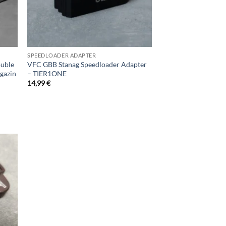
SPEEDLOADER ADAPTER
ouble
VFC GBB Stanag Speedloader Adapter
gazin
– TIER1ONE
14,99
€
d to
hlist