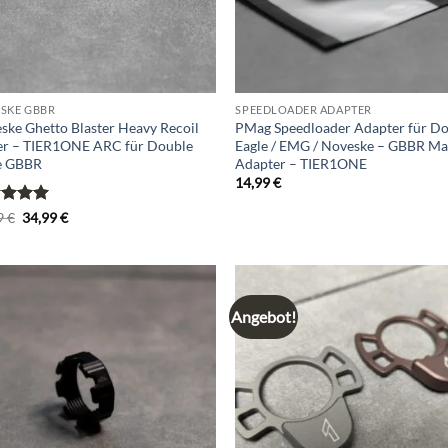
SKE GBBR
SPEEDLOADER ADAPTER
ske Ghetto Blaster Heavy Recoil
PMag Speedloader Adapter für D
er – TIER1ONE ARC für Double
Eagle / EMG / Noveske – GBBR Ma
e GBBR
Adapter – TIER1ONE
14,99
€
rtet
Ursprünglicher
Aktueller
9
€
34,99
€
Preis
Preis
5
von
war:
ist:
39,99 €
34,99 €.
Angebot!
Add to
Ad
wishlist
wis