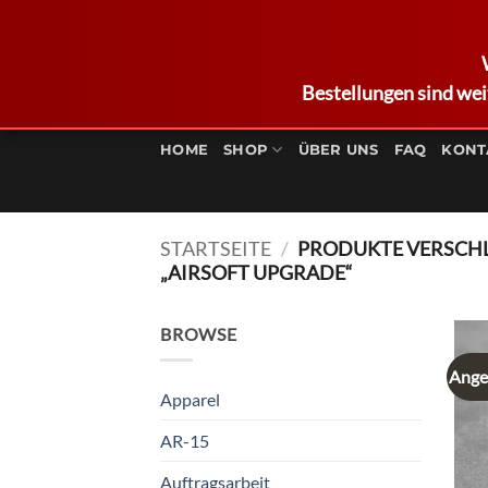
Bestellungen sind wei
Zum
Inhalt
HOME
SHOP
ÜBER UNS
FAQ
KONT
springen
STARTSEITE
/
PRODUKTE VERSCH
„AIRSOFT UPGRADE“
BROWSE
Ange
Apparel
AR-15
Auftragsarbeit