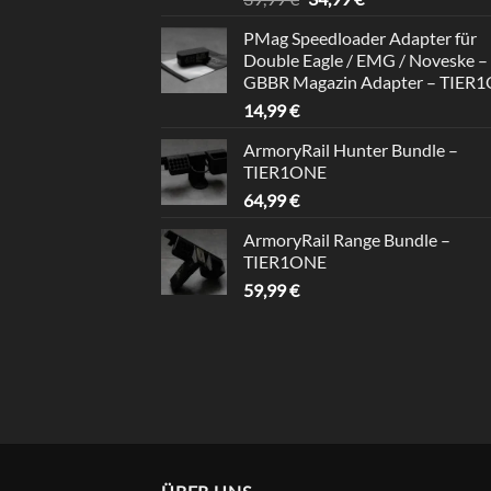
out of 5
price
price
PMag Speedloader Adapter für
was:
is:
Double Eagle / EMG / Noveske –
39,99 €.
34,99 €.
GBBR Magazin Adapter – TIER
14,99
€
ArmoryRail Hunter Bundle –
TIER1ONE
64,99
€
ArmoryRail Range Bundle –
TIER1ONE
59,99
€