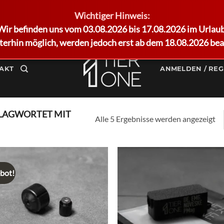
Wichtiger Hinweis:
Wir befinden uns vom 03.08.2026 bis 17.08.2026 im Urlaub
terhin möglich, werden jedoch erst ab dem 18.08.2026 bea
AKT
ANMELDEN / REG
LAGWORTET MIT
Alle 5 Ergebnisse werden angezeigt
bot!
Add to
Ad
wishlist
wis