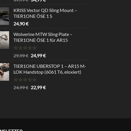
out of 5
price
price
KRISS Vector QD Sling Mount –
was:
is:
TIER1ONE ÖSE 1 S
39,99 €.
34,99 €.
24,90
€
Wolverine MTW Sling Plate –
TIER1ONE ÖSE 1 für AR15
Rated
5.00
Original
Current
29,99
€
24,99
€
out of 5
price
price
TIER1ONE UBERSTOP 1 – AR15 M-
was:
is:
LOK Handstop (6061 T6, eloxiert)
29,99 €.
24,99 €.
Rated
4.67
Original
Current
24,99
€
22,99
€
out of 5
price
price
was:
is:
24,99 €.
22,99 €.