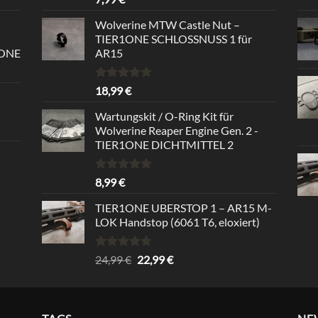
out of 5
Wolverine MTW Castle Nut –
TIER1ONE SCHLOSSNUSS 1 für
1ONE
AR15
Rated
5.00
18,99
€
out of 5
Wartungskit / O-Ring Kit für
Wolverine Reaper Engine Gen. 2 -
TIER1ONE DICHTMITTEL 2
Rated
5.00
8,99
€
out of 5
TIER1ONE UBERSTOP 1 – AR15 M-
LOK Handstop (6061 T6, eloxiert)
Rated
4.67
Original
Current
24,99
€
22,99
€
out of 5
price
price
was:
is:
24,99 €.
22,99 €.