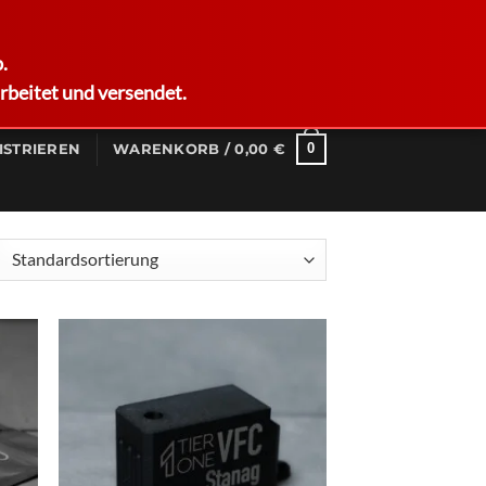
German
.
rbeitet und versendet.
0
ISTRIEREN
WARENKORB /
0,00
€
d to
Add to
hlist
wishlist