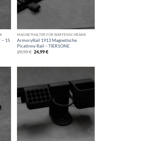
K
MAGNETHALTER FÜR WAFFENSCHRANK
 – 15
ArmoryRail 1913 Magnetische
Picatinny Rail – TIER1ONE
Ursprünglicher
Aktueller
29,99
€
24,99
€
Preis
Preis
war:
ist:
29,99 €
24,99 €.
d to
Add to
hlist
wishlist