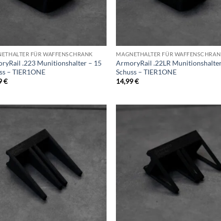
ETHALTER FÜR WAFFENSCHRANK
MAGNETHALTER FÜR WAFFENSCHRAN
ryRail .223 Munitionshalter – 15
ArmoryRail .22LR Munitionshalter
ss – TIER1ONE
Schuss – TIER1ONE
9
€
14,99
€
Add to
Ad
wishlist
wis