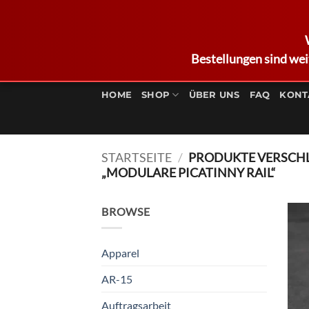
Bestellungen sind wei
Zum
Inhalt
HOME
SHOP
ÜBER UNS
FAQ
KONT
springen
STARTSEITE
/
PRODUKTE VERSCH
„MODULARE PICATINNY RAIL“
BROWSE
Apparel
AR-15
Auftragsarbeit