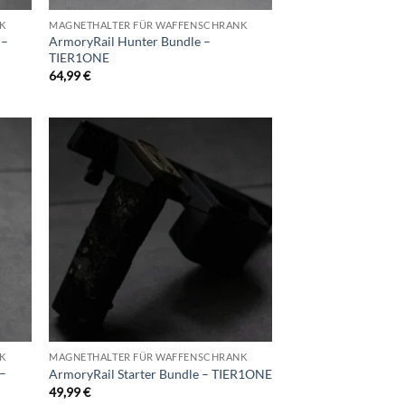
K
MAGNETHALTER FÜR WAFFENSCHRANK
 –
ArmoryRail Hunter Bundle –
TIER1ONE
64,99
€
d to
Add to
hlist
wishlist
K
MAGNETHALTER FÜR WAFFENSCHRANK
 –
ArmoryRail Starter Bundle – TIER1ONE
49,99
€