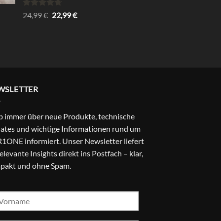
Bewertet
Ursprünglicher
Aktueller
24,99
€
22,99
€
mit
4.67
Preis
Preis
von 5
war:
ist:
24,99 €
22,99 €.
WSLETTER
b immer über neue Produkte, technische
ates und wichtige Informationen rund um
1ONE informiert. Unser Newsletter liefert
relevante Insights direkt ins Postfach – klar,
pakt und ohne Spam.