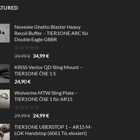
ATURED
Noveske Ghetto Blaster Heavy
Recoil Buffer – TIER1ONE ARC für
Double Eagle GBBR
Bewertet
Ursprünglicher
Aktueller
39,99
€
34,99
€
mit
5.00
Preis
Preis
von 5
KRISS Vector QD Sling Mount –
war:
ist:
TIER1ONE ÖSE 1 S
39,99 €
34,99 €.
24,90
€
Wolverine MTW Sling Plate –
TIER1ONE ÖSE 1 für AR15
Bewertet
Ursprünglicher
Aktueller
29,99
€
24,99
€
mit
5.00
Preis
Preis
von 5
TIER1ONE UBERSTOP 1 – AR15 M-
war:
ist:
LOK Handstop (6061 T6, eloxiert)
29,99 €
24,99 €.