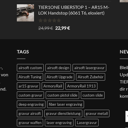
mit
5.00
von 5
TIER1ONE UBERSTOP 1 – AR15 M-
LOK Handstop (6061 T6, eloxiert)
Bewertet
Ursprünglicher
Aktueller
24,99
€
22,99
€
mit
4.67
Preis
Preis
von 5
war:
ist:
24,99 €
22,99 €.
TAGS
NE
-,
Blei
airsoft custom
airsoft design
airsoft lasergravur
 von
Upd
Airsoft Tuning
Airsoft Upgrade
Airsoft Zubehör
.
TIER
ar15 gravur
ArmoryRail
ArmoryRail 1913
and.
dir 
custom gravur
custom pistol slide
custom slide
kom
deep engraving
fiber laser engraving
gravur airsoft
gravur dienstleistung
gravur metall
gravur waffen
laser engraving
Lasergravur