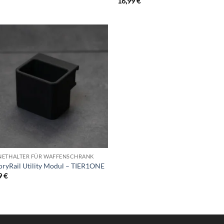
16,99
€
Add to
wishlist
ETHALTER FÜR WAFFENSCHRANK
ryRail Utility Modul – TIER1ONE
9
€