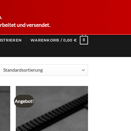
German
.
rbeitet und versendet.
0
ISTRIEREN
WARENKORB /
0,00
€
Angebot!
d to
Add to
hlist
wishlist