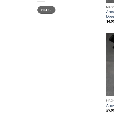
Min.
Max.
MAGN
FILTER
Preis
Preis
Armo
Dopp
14,9
MAGN
Armo
59,9