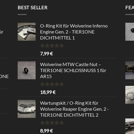
BEST SELLER
FE
O-Ring Kit für Wolverine Inferno
ür
Engine Gen. 2 - TIER1ONE
DICHTMITTEL 1
Bewertet
7,99
€
mit
5.00
von 5
Wolverine MTW Castle Nut –
TIER1ONE SCHLOSSNUSS 1 für
1ONE
AR15
Bewertet
18,99
€
mit
5.00
von 5
Wartungskit / O-Ring Kit für
Wolverine Reaper Engine Gen. 2 -
TIER1ONE DICHTMITTEL 2
Bewertet
8,99
€