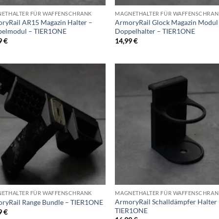
ETHALTER FÜR WAFFENSCHRANK
MAGNETHALTER FÜR WAFFENSCHRAN
ryRail AR15 Magazin Halter –
ArmoryRail Glock Magazin Modul
elmodul – TIER1ONE
Doppelhalter – TIER1ONE
9
€
14,99
€
Add to
Ad
wishlist
wis
ETHALTER FÜR WAFFENSCHRANK
MAGNETHALTER FÜR WAFFENSCHRAN
ArmoryRail Schalldämpfer Halter
ryRail Range Bundle – TIER1ONE
TIER1ONE
9
€