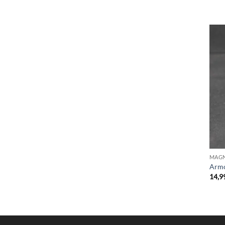
MAGN
Armo
14,9