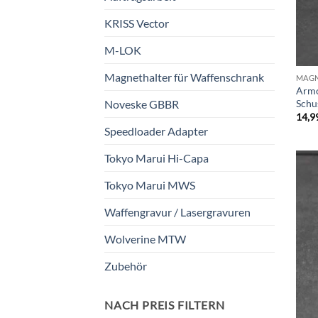
KRISS Vector
M-LOK
Magnethalter für Waffenschrank
MAGN
Armo
Schu
Noveske GBBR
14,9
Speedloader Adapter
Tokyo Marui Hi-Capa
Tokyo Marui MWS
Waffengravur / Lasergravuren
Wolverine MTW
Zubehör
NACH PREIS FILTERN