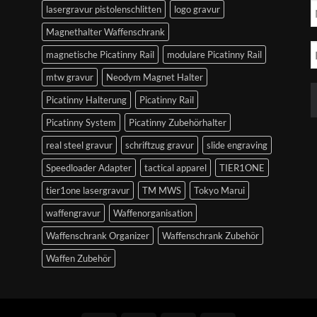
lasergravur pistolenschlitten
logo gravur
Magnethalter Waffenschrank
magnetische Picatinny Rail
modulare Picatinny Rail
mtw gravur
Neodym Magnet Halter
Picatinny Halterung
Picatinny Rail
Picatinny System
Picatinny Zubehörhalter
real steel gravur
schriftzug gravur
slide engraving
Speedloader Adapter
tactical apparel
TIER1ONE
tier1one lasergravur
TM MWS
Tokyo Marui
waffengravur
Waffenorganisation
Waffenschrank Organizer
Waffenschrank Zubehör
Waffen Zubehör