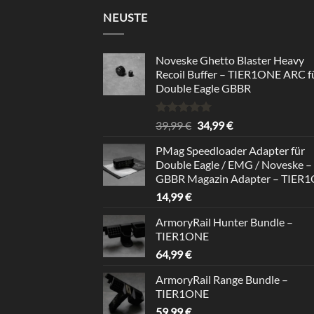
NEUSTE
Noveske Ghetto Blaster Heavy
Recoil Buffer – TIER1ONE ARC f
Double Eagle GBBR
Bewertet
Ursprünglicher
Aktueller
39,99
€
34,99
€
mit
5.00
Preis
Preis
von 5
PMag Speedloader Adapter für
war:
ist:
Double Eagle / EMG / Noveske –
39,99 €
34,99 €.
GBBR Magazin Adapter – TIER
14,99
€
ArmoryRail Hunter Bundle –
TIER1ONE
64,99
€
ArmoryRail Range Bundle –
TIER1ONE
59,99
€