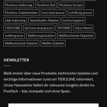
Picatinny Halterung
Picatinny Rail
Picatinny System
Picatinny Zubehörhalter
real steel gravur
schriftzug gravur
slide engraving
Speedloader Adapter
tactical apparel
TIER1ONE
tier1one lasergravur
TM MWS
Tokyo Marui
waffengravur
Waffenorganisation
Waffenschrank Organizer
Waffenschrank Zubehör
Waffen Zubehör
NEWSLETTER
Bleib immer über neue Produkte, technische Updates und
wichtige Informationen rund um TIER1ONE informiert.
Unser Newsletter liefert dir relevante Insights direkt ins
Postfach – klar, kompakt und ohne Spam.