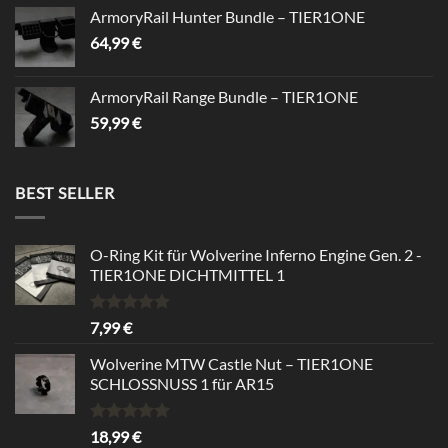
ArmoryRail Hunter Bundle – TIER1ONE
64,99
€
ArmoryRail Range Bundle – TIER1ONE
59,99
€
BEST SELLER
O-Ring Kit für Wolverine Inferno Engine Gen. 2 -
TIER1ONE DICHTMITTEL 1
Bewertet
7,99
€
mit
5.00
von 5
Wolverine MTW Castle Nut – TIER1ONE
SCHLOSSNUSS 1 für AR15
Bewertet
18,99
€