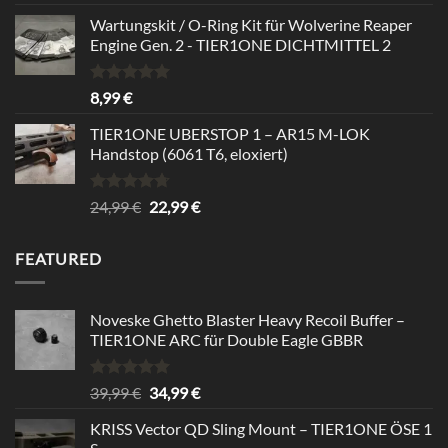
mit
5.00
von 5
Wartungskit / O-Ring Kit für Wolverine Reaper
Engine Gen. 2 - TIER1ONE DICHTMITTEL 2
Bewertet
8,99
€
mit
5.00
von 5
TIER1ONE UBERSTOP 1 – AR15 M-LOK
Handstop (6061 T6, eloxiert)
Bewertet
Ursprünglicher
Aktueller
24,99
€
22,99
€
mit
4.67
Preis
Preis
von 5
war:
ist:
FEATURED
24,99 €
22,99 €.
Noveske Ghetto Blaster Heavy Recoil Buffer –
TIER1ONE ARC für Double Eagle GBBR
Bewertet
Ursprünglicher
Aktueller
39,99
€
34,99
€
mit
5.00
Preis
Preis
von 5
KRISS Vector QD Sling Mount – TIER1ONE ÖSE 1
war:
ist: