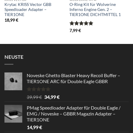
Krytac KRISS Vector GBB
O-Ring Kit für Wolverine
Speedloader Adapter –
Inferno Engine Gen. 2 –
TIER1ONE
TIER1ONE DICHTMITTEL 1
18,99
€
Bewertet
7,99
€
mit
5
von
5
NEUSTE
Noveske Ghetto Blaster Heavy Recoil Buffer –
TIER1ONE ARC für Double Eagle GBBR
Bewertet
Ursprünglicher
Aktueller
39,99
€
34,99
€
mit
5.00
Preis
Preis
von 5
PMag Speedloader Adapter für Double Eagle /
war:
ist:
EMG / Noveske – GBBR Magazin Adapter –
39,99 €
34,99 €.
TIER1ONE
14,99
€