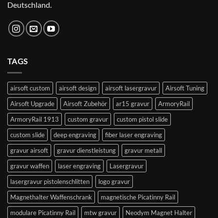
Deutschland.
TAGS
airsoft custom
airsoft design
airsoft lasergravur
Airsoft Tuning
Airsoft Upgrade
Airsoft Zubehör
ar15 gravur
ArmoryRail
ArmoryRail 1913
custom gravur
custom pistol slide
custom slide
deep engraving
fiber laser engraving
gravur airsoft
gravur dienstleistung
gravur metall
gravur waffen
laser engraving
Lasergravur
lasergravur pistolenschlitten
logo gravur
Magnethalter Waffenschrank
magnetische Picatinny Rail
modulare Picatinny Rail
mtw gravur
Neodym Magnet Halter