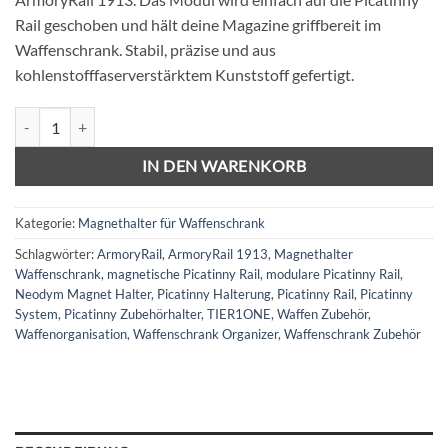
Rail geschoben und hält deine Magazine griffbereit im
Waffenschrank. Stabil, präzise und aus
kohlenstofffaserverstärktem Kunststoff gefertigt.
ArmoryRail AR15 Magazin Halter – Doppelmodul – TIER1ONE Meng
IN DEN WARENKORB
Kategorie:
Magnethalter für Waffenschrank
Schlagwörter:
ArmoryRail
,
ArmoryRail 1913
,
Magnethalter
Waffenschrank
,
magnetische Picatinny Rail
,
modulare Picatinny Rail
,
Neodym Magnet Halter
,
Picatinny Halterung
,
Picatinny Rail
,
Picatinny
System
,
Picatinny Zubehörhalter
,
TIER1ONE
,
Waffen Zubehör
,
Waffenorganisation
,
Waffenschrank Organizer
,
Waffenschrank Zubehör