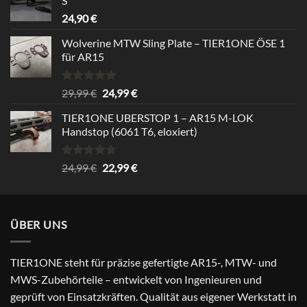
S
39,99 €
34,99 €.
24,90
€
Wolverine MTW Sling Plate – TIER1ONE ÖSE 1
für AR15
Bewertet
Ursprünglicher
Aktueller
29,99
€
24,99
€
mit
5.00
Preis
Preis
von 5
TIER1ONE UBERSTOP 1 – AR15 M-LOK
war:
ist:
Handstop (6061 T6, eloxiert)
29,99 €
24,99 €.
Bewertet
Ursprünglicher
Aktueller
24,99
€
22,99
€
mit
4.67
Preis
Preis
von 5
war:
ist:
24,99 €
22,99 €.
ÜBER UNS
TIER1ONE steht für präzise gefertigte AR15-, MTW- und
MWS-Zubehörteile – entwickelt von Ingenieuren und
geprüft von Einsatzkräften. Qualität aus eigener Werkstatt in