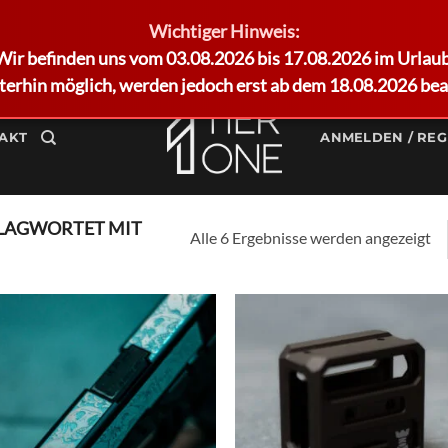
Wichtiger Hinweis:
Wir befinden uns vom 03.08.2026 bis 17.08.2026 im Urlaub
terhin möglich, werden jedoch erst ab dem 18.08.2026 bea
AKT
ANMELDEN / REG
LAGWORTET MIT
Alle 6 Ergebnisse werden angezeigt
Add to
Ad
wishlist
wis