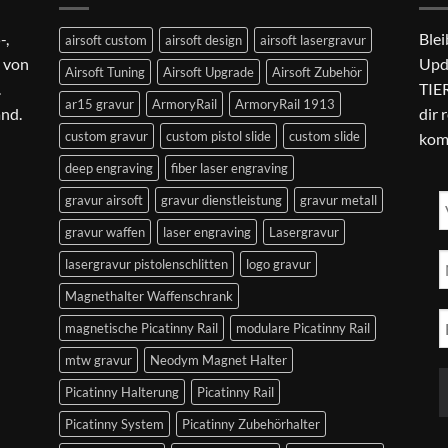
-,
Blei
airsoft custom
airsoft design
airsoft lasergravur
 von
Upd
Airsoft Tuning
Airsoft Upgrade
Airsoft Zubehör
.
TIER
ar15 gravur
ArmoryRail
ArmoryRail 1913
and.
dir 
custom gravur
custom pistol slide
custom slide
kom
deep engraving
fiber laser engraving
gravur airsoft
gravur dienstleistung
gravur metall
gravur waffen
laser engraving
Lasergravur
lasergravur pistolenschlitten
logo gravur
Magnethalter Waffenschrank
magnetische Picatinny Rail
modulare Picatinny Rail
mtw gravur
Neodym Magnet Halter
Picatinny Halterung
Picatinny Rail
Picatinny System
Picatinny Zubehörhalter