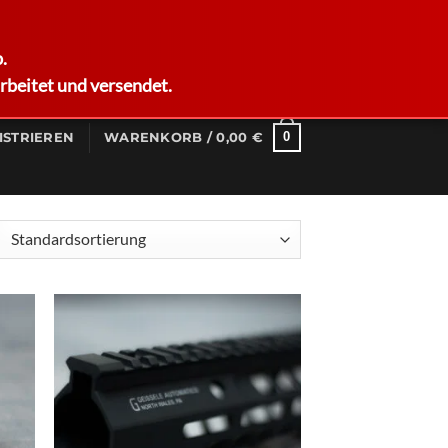
German
.
rbeitet und versendet.
0
ISTRIEREN
WARENKORB /
0,00
€
d to
Add to
hlist
wishlist