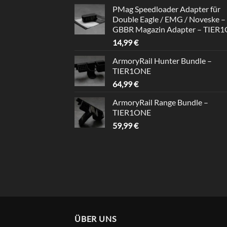
Preis
Preis
von 5
PMag Speedloader Adapter für
war:
ist:
Double Eagle / EMG / Noveske –
39,99 €
34,99 €.
GBBR Magazin Adapter – TIER
14,99
€
ArmoryRail Hunter Bundle –
TIER1ONE
64,99
€
ArmoryRail Range Bundle –
TIER1ONE
59,99
€
ÜBER UNS