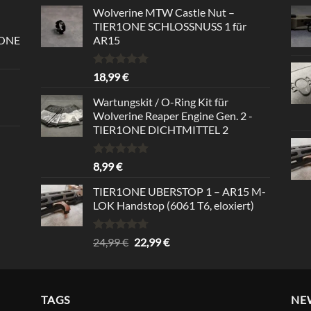
von 5
Wolverine MTW Castle Nut –
TIER1ONE SCHLOSSNUSS 1 für
1ONE
AR15
Bewertet
18,99
€
mit
5.00
von 5
Wartungskit / O-Ring Kit für
Wolverine Reaper Engine Gen. 2 -
TIER1ONE DICHTMITTEL 2
Bewertet
8,99
€
mit
5.00
von 5
TIER1ONE UBERSTOP 1 – AR15 M-
LOK Handstop (6061 T6, eloxiert)
Bewertet
Ursprünglicher
Aktueller
24,99
€
22,99
€
mit
4.67
Preis
Preis
von 5
war:
ist:
24,99 €
22,99 €.
TAGS
NE