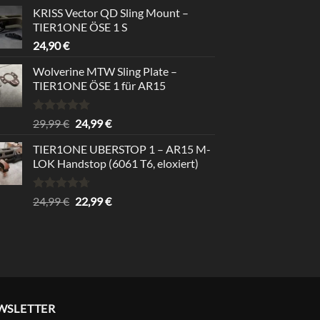
Preis
Preis
von 5
KRISS Vector QD Sling Mount –
war:
ist:
TIER1ONE ÖSE 1 S
39,99 €
34,99 €.
24,90
€
Wolverine MTW Sling Plate –
TIER1ONE ÖSE 1 für AR15
Bewertet
Ursprünglicher
Aktueller
29,99
€
24,99
€
mit
5.00
Preis
Preis
von 5
TIER1ONE UBERSTOP 1 – AR15 M-
war:
ist:
LOK Handstop (6061 T6, eloxiert)
29,99 €
24,99 €.
Bewertet
Ursprünglicher
Aktueller
24,99
€
22,99
€
mit
4.67
Preis
Preis
von 5
war:
ist:
24,99 €
22,99 €.
WSLETTER