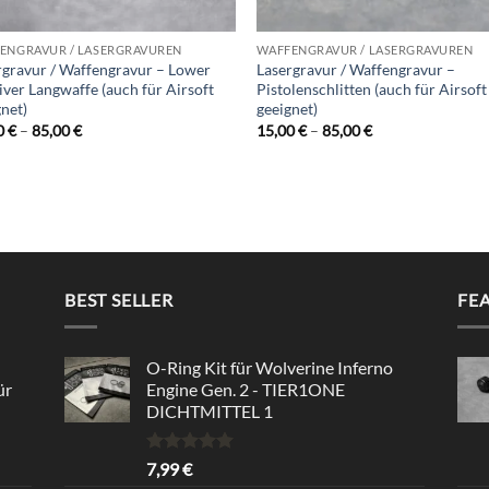
ENGRAVUR / LASERGRAVUREN
WAFFENGRAVUR / LASERGRAVUREN
rgravur / Waffengravur – Lower
Lasergravur / Waffengravur –
iver Langwaffe (auch für Airsoft
Pistolenschlitten (auch für Airsoft
net)
geeignet)
Preisspanne:
Preisspanne:
0
€
–
85,00
€
15,00
€
–
85,00
€
15,00 €
15,00 €
bis
bis
85,00 €
85,00 €
BEST SELLER
FE
O-Ring Kit für Wolverine Inferno
ür
Engine Gen. 2 - TIER1ONE
DICHTMITTEL 1
Bewertet
7,99
€
mit
5.00