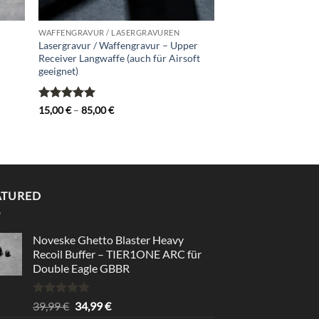
WAFFENGRAVUR / LASERGRAVUREN
Lasergravur / Waffengravur – Upper
Receiver Langwaffe (auch für Airsoft
geeignet)
Bewertet
Preisspanne:
15,00
€
–
85,00
€
15,00 €
mit
5
von
bis
5
85,00 €
ATURED
Noveske Ghetto Blaster Heavy
Recoil Buffer – TIER1ONE ARC für
Double Eagle GBBR
Bewertet
Ursprünglicher
Aktueller
39,99
€
34,99
€
mit
5.00