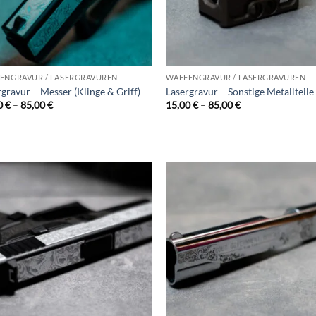
ENGRAVUR / LASERGRAVUREN
WAFFENGRAVUR / LASERGRAVUREN
gravur – Messer (Klinge & Griff)
Lasergravur – Sonstige Metallteile
Preisspanne:
Preisspanne:
0
€
–
85,00
€
15,00
€
–
85,00
€
15,00 €
15,00 €
bis
bis
85,00 €
85,00 €
Add to
Ad
wishlist
wis