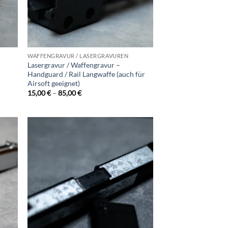
WAFFENGRAVUR / LASERGRAVUREN
Lasergravur / Waffengravur –
Handguard / Rail Langwaffe (auch für
Airsoft geeignet)
Preisspanne:
15,00
€
–
85,00
€
15,00 €
bis
85,00 €
d to
Add to
hlist
wishlist