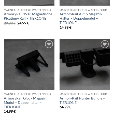
MAGNETHALTER FÜR WAFFENSCHRANK
MAGNETHALTER FÜR WAFFENSCHRANK
ArmoryRail 1913 Magnetische
ArmoryRail AR15 Magazin
Picatinny Rail – TIER1ONE
Halter – Doppelmodul –
TIER1ONE
Ursprünglicher
Aktueller
29,99
€
24,99
€
Preis
Preis
14,99
€
war:
ist:
29,99 €
24,99 €.
Add to
Add to
wishlist
wishlist
MAGNETHALTER FÜR WAFFENSCHRANK
MAGNETHALTER FÜR WAFFENSCHRANK
ArmoryRail Glock Magazin
ArmoryRail Hunter Bundle –
Modul – Doppelhalter –
TIER1ONE
TIER1ONE
64,99
€
14,99
€