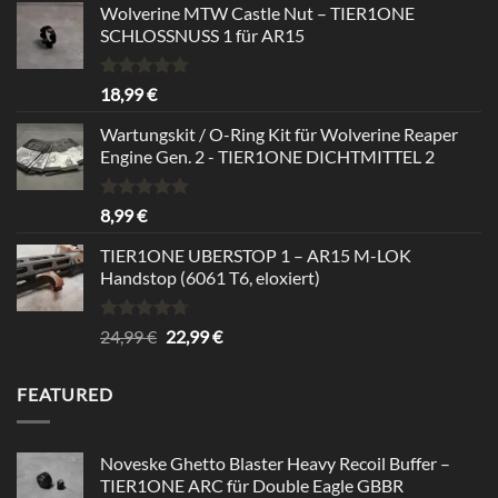
Wolverine MTW Castle Nut – TIER1ONE
SCHLOSSNUSS 1 für AR15
Rated
5.00
18,99
€
out of 5
Wartungskit / O-Ring Kit für Wolverine Reaper
Engine Gen. 2 - TIER1ONE DICHTMITTEL 2
Rated
5.00
8,99
€
out of 5
TIER1ONE UBERSTOP 1 – AR15 M-LOK
Handstop (6061 T6, eloxiert)
Rated
4.67
Original
Current
24,99
€
22,99
€
out of 5
price
price
was:
is:
FEATURED
24,99 €.
22,99 €.
Noveske Ghetto Blaster Heavy Recoil Buffer –
TIER1ONE ARC für Double Eagle GBBR