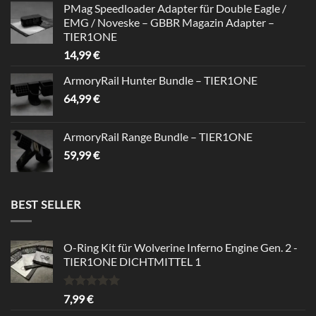
PMag Speedloader Adapter für Double Eagle /
was:
is:
EMG / Noveske – GBBR Magazin Adapter –
39,99 €.
34,99 €.
TIER1ONE
14,99
€
ArmoryRail Hunter Bundle – TIER1ONE
64,99
€
ArmoryRail Range Bundle – TIER1ONE
59,99
€
BEST SELLER
O-Ring Kit für Wolverine Inferno Engine Gen. 2 -
TIER1ONE DICHTMITTEL 1
Rated
5.00
7,99
€
out of 5