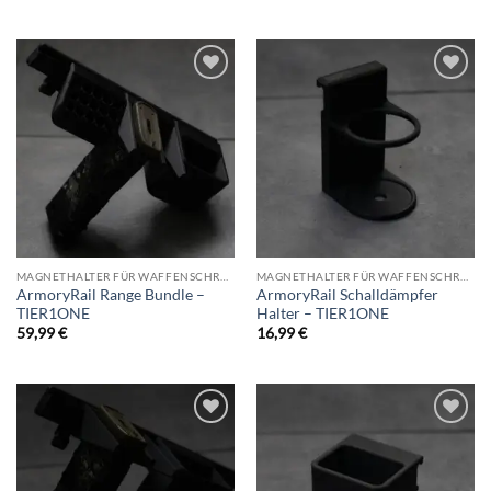
Add to
Add to
wishlist
wishlist
MAGNETHALTER FÜR WAFFENSCHRANK
MAGNETHALTER FÜR WAFFENSCHRANK
ArmoryRail Range Bundle –
ArmoryRail Schalldämpfer
TIER1ONE
Halter – TIER1ONE
59,99
€
16,99
€
Add to
Add to
wishlist
wishlist