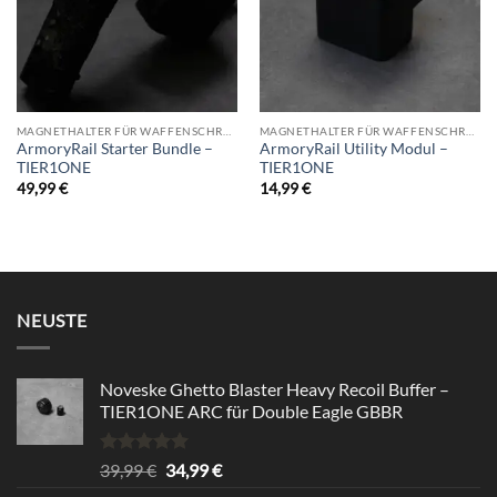
MAGNETHALTER FÜR WAFFENSCHRANK
MAGNETHALTER FÜR WAFFENSCHRANK
ArmoryRail Starter Bundle –
ArmoryRail Utility Modul –
TIER1ONE
TIER1ONE
49,99
€
14,99
€
NEUSTE
Noveske Ghetto Blaster Heavy Recoil Buffer –
TIER1ONE ARC für Double Eagle GBBR
Rated
5.00
Original
Current
39,99
€
34,99
€
out of 5
price
price