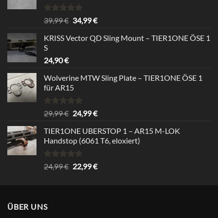
Rated
5.00
Original
Current
39,99
€
34,99
€
out of 5
price
price
KRISS Vector QD Sling Mount – TIER1ONE ÖSE 1
was:
is:
S
39,99 €.
34,99 €.
24,90
€
Wolverine MTW Sling Plate – TIER1ONE ÖSE 1
für AR15
Rated
5.00
Original
Current
29,99
€
24,99
€
out of 5
price
price
TIER1ONE UBERSTOP 1 – AR15 M-LOK
was:
is:
Handstop (6061 T6, eloxiert)
29,99 €.
24,99 €.
Rated
4.67
Original
Current
24,99
€
22,99
€
out of 5
price
price
was:
is:
24,99 €.
22,99 €.
ÜBER UNS