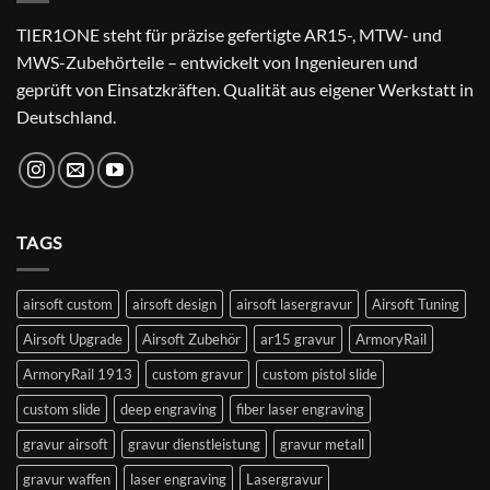
TIER1ONE steht für präzise gefertigte AR15-, MTW- und
MWS-Zubehörteile – entwickelt von Ingenieuren und
geprüft von Einsatzkräften. Qualität aus eigener Werkstatt in
Deutschland.
TAGS
airsoft custom
airsoft design
airsoft lasergravur
Airsoft Tuning
Airsoft Upgrade
Airsoft Zubehör
ar15 gravur
ArmoryRail
ArmoryRail 1913
custom gravur
custom pistol slide
custom slide
deep engraving
fiber laser engraving
gravur airsoft
gravur dienstleistung
gravur metall
gravur waffen
laser engraving
Lasergravur