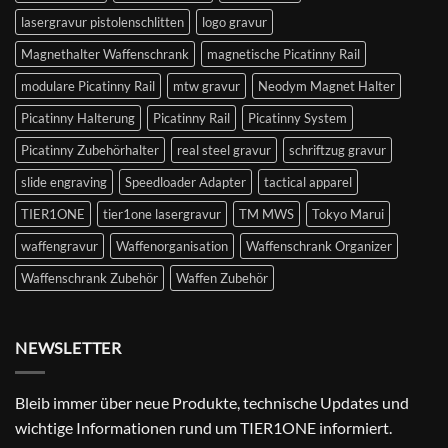
lasergravur pistolenschlitten
logo gravur
Magnethalter Waffenschrank
magnetische Picatinny Rail
modulare Picatinny Rail
mtw gravur
Neodym Magnet Halter
Picatinny Halterung
Picatinny Rail
Picatinny System
Picatinny Zubehörhalter
real steel gravur
schriftzug gravur
slide engraving
Speedloader Adapter
tactical apparel
TIER1ONE
tier1one lasergravur
TM MWS
Tokyo Marui
waffengravur
Waffenorganisation
Waffenschrank Organizer
Waffenschrank Zubehör
Waffen Zubehör
NEWSLETTER
Bleib immer über neue Produkte, technische Updates und
wichtige Informationen rund um TIER1ONE informiert.