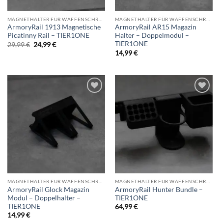
MAGNETHALTER FÜR WAFFENSCHRANK
MAGNETHALTER FÜR WAFFENSCHRANK
ArmoryRail 1913 Magnetische
ArmoryRail AR15 Magazin
Picatinny Rail – TIER1ONE
Halter – Doppelmodul –
TIER1ONE
Ursprünglicher
Aktueller
29,99
€
24,99
€
Preis
Preis
14,99
€
war:
ist:
29,99 €
24,99 €.
Add to
Add to
wishlist
wishlist
MAGNETHALTER FÜR WAFFENSCHRANK
MAGNETHALTER FÜR WAFFENSCHRANK
ArmoryRail Glock Magazin
ArmoryRail Hunter Bundle –
Modul – Doppelhalter –
TIER1ONE
TIER1ONE
64,99
€
14,99
€