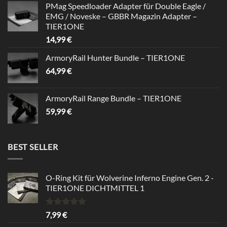
von 5
PMag Speedloader Adapter für Double Eagle /
war:
ist:
EMG / Noveske – GBBR Magazin Adapter –
39,99 €
34,99 €.
TIER1ONE
14,99
€
ArmoryRail Hunter Bundle – TIER1ONE
64,99
€
ArmoryRail Range Bundle – TIER1ONE
59,99
€
BEST SELLER
O-Ring Kit für Wolverine Inferno Engine Gen. 2 -
TIER1ONE DICHTMITTEL 1
Bewertet
7,99
€
mit
5.00