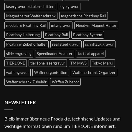
lasergravur pistolenschlitten
logo gravur
Magnethalter Waffenschrank
magnetische Picatinny Rail
modulare Picatinny Rail
mtw gravur
Neodym Magnet Halter
Picatinny Halterung
Picatinny Rail
Picatinny System
Picatinny Zubehörhalter
real steel gravur
schriftzug gravur
slide engraving
Speedloader Adapter
tactical apparel
TIER1ONE
tier1one lasergravur
TM MWS
Tokyo Marui
waffengravur
Waffenorganisation
Waffenschrank Organizer
Waffenschrank Zubehör
Waffen Zubehör
NEWSLETTER
Bleib immer über neue Produkte, technische Updates und
wichtige Informationen rund um TIER1ONE informiert.