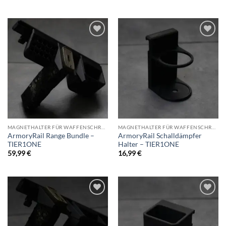
Add to
Add to
wishlist
wishlist
MAGNETHALTER FÜR WAFFENSCHRANK
MAGNETHALTER FÜR WAFFENSCHRANK
ArmoryRail Range Bundle –
ArmoryRail Schalldämpfer
TIER1ONE
Halter – TIER1ONE
59,99
€
16,99
€
Add to
Add to
wishlist
wishlist