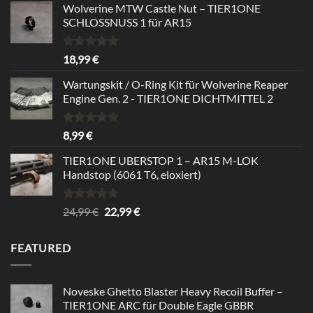
von 5
Wolverine MTW Castle Nut – TIER1ONE
SCHLOSSNUSS 1 für AR15
Bewertet
18,99
€
mit
5.00
von 5
Wartungskit / O-Ring Kit für Wolverine Reaper
Engine Gen. 2 - TIER1ONE DICHTMITTEL 2
Bewertet
8,99
€
mit
5.00
von 5
TIER1ONE UBERSTOP 1 – AR15 M-LOK
Handstop (6061 T6, eloxiert)
Bewertet
Ursprünglicher
Aktueller
24,99
€
22,99
€
mit
4.67
Preis
Preis
von 5
war:
ist:
FEATURED
24,99 €
22,99 €.
Noveske Ghetto Blaster Heavy Recoil Buffer –
TIER1ONE ARC für Double Eagle GBBR