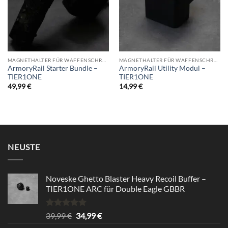
MAGNETHALTER FÜR WAFFENSCHRANK
MAGNETHALTER FÜR WAFFENSCHRANK
ArmoryRail Starter Bundle –
ArmoryRail Utility Modul –
TIER1ONE
TIER1ONE
49,99
€
14,99
€
NEUSTE
Noveske Ghetto Blaster Heavy Recoil Buffer –
TIER1ONE ARC für Double Eagle GBBR
Bewertet
Ursprünglicher
Aktueller
39,99
€
34,99
€
mit
5.00
Preis
Preis