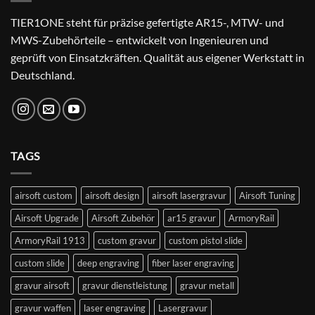
TIER1ONE steht für präzise gefertigte AR15-, MTW- und
MWS-Zubehörteile – entwickelt von Ingenieuren und
geprüft von Einsatzkräften. Qualität aus eigener Werkstatt in
Deutschland.
TAGS
airsoft custom
airsoft design
airsoft lasergravur
Airsoft Tuning
Airsoft Upgrade
Airsoft Zubehör
ar15 gravur
ArmoryRail
ArmoryRail 1913
custom gravur
custom pistol slide
custom slide
deep engraving
fiber laser engraving
gravur airsoft
gravur dienstleistung
gravur metall
gravur waffen
laser engraving
Lasergravur