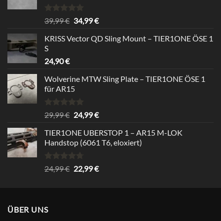
Bewertet
Ursprünglicher
Aktueller
39,99
€
34,99
€
mit
5.00
Preis
Preis
von 5
KRISS Vector QD Sling Mount – TIER1ONE ÖSE 1
war:
ist:
S
39,99 €
34,99 €.
24,90
€
Wolverine MTW Sling Plate – TIER1ONE ÖSE 1
für AR15
Bewertet
Ursprünglicher
Aktueller
29,99
€
24,99
€
mit
5.00
Preis
Preis
von 5
TIER1ONE UBERSTOP 1 – AR15 M-LOK
war:
ist:
Handstop (6061 T6, eloxiert)
29,99 €
24,99 €.
Bewertet
Ursprünglicher
Aktueller
24,99
€
22,99
€
mit
4.67
Preis
Preis
von 5
war:
ist:
24,99 €
22,99 €.
ÜBER UNS