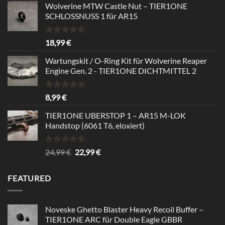
Wolverine MTW Castle Nut – TIER1ONE
SCHLOSSNUSS 1 für AR15
Rated
5.00
18,99
€
out of 5
Wartungskit / O-Ring Kit für Wolverine Reaper
Engine Gen. 2 - TIER1ONE DICHTMITTEL 2
Rated
5.00
8,99
€
out of 5
TIER1ONE UBERSTOP 1 – AR15 M-LOK
Handstop (6061 T6, eloxiert)
Rated
4.67
Original
Current
24,99
€
22,99
€
out of 5
price
price
was:
is:
FEATURED
24,99 €.
22,99 €.
Noveske Ghetto Blaster Heavy Recoil Buffer –
TIER1ONE ARC für Double Eagle GBBR