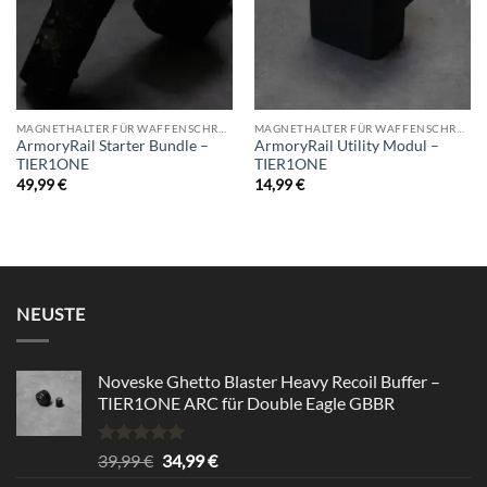
MAGNETHALTER FÜR WAFFENSCHRANK
MAGNETHALTER FÜR WAFFENSCHRANK
ArmoryRail Starter Bundle –
ArmoryRail Utility Modul –
TIER1ONE
TIER1ONE
49,99
€
14,99
€
NEUSTE
Noveske Ghetto Blaster Heavy Recoil Buffer –
TIER1ONE ARC für Double Eagle GBBR
Rated
5.00
Original
Current
39,99
€
34,99
€
out of 5
price
price