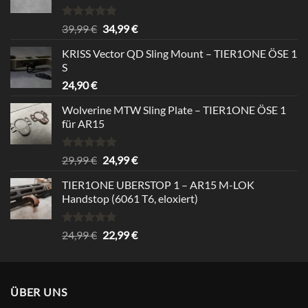
Rated
5.00
Original
Current
39,99
€
34,99
€
out of 5
price
price
KRISS Vector QD Sling Mount – TIER1ONE ÖSE 1
was:
is:
S
39,99 €.
34,99 €.
24,90
€
Wolverine MTW Sling Plate – TIER1ONE ÖSE 1
für AR15
Rated
5.00
Original
Current
29,99
€
24,99
€
out of 5
price
price
TIER1ONE UBERSTOP 1 – AR15 M-LOK
was:
is:
Handstop (6061 T6, eloxiert)
29,99 €.
24,99 €.
Rated
4.67
Original
Current
24,99
€
22,99
€
out of 5
price
price
was:
is:
24,99 €.
22,99 €.
ÜBER UNS