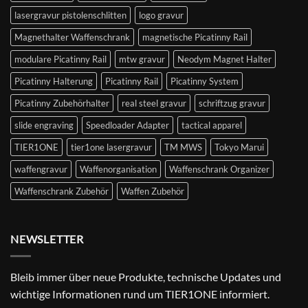
lasergravur pistolenschlitten
logo gravur
Magnethalter Waffenschrank
magnetische Picatinny Rail
modulare Picatinny Rail
mtw gravur
Neodym Magnet Halter
Picatinny Halterung
Picatinny Rail
Picatinny System
Picatinny Zubehörhalter
real steel gravur
schriftzug gravur
slide engraving
Speedloader Adapter
tactical apparel
TIER1ONE
tier1one lasergravur
TM MWS
Tokyo Marui
waffengravur
Waffenorganisation
Waffenschrank Organizer
Waffenschrank Zubehör
Waffen Zubehör
NEWSLETTER
Bleib immer über neue Produkte, technische Updates und
wichtige Informationen rund um TIER1ONE informiert.