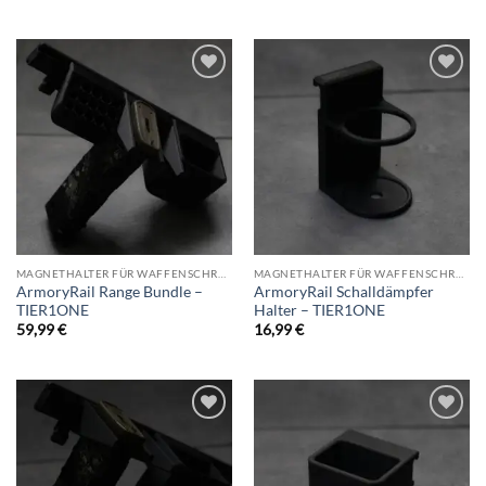
Add to
Add to
wishlist
wishlist
MAGNETHALTER FÜR WAFFENSCHRANK
MAGNETHALTER FÜR WAFFENSCHRANK
ArmoryRail Range Bundle –
ArmoryRail Schalldämpfer
TIER1ONE
Halter – TIER1ONE
59,99
€
16,99
€
Add to
Add to
wishlist
wishlist