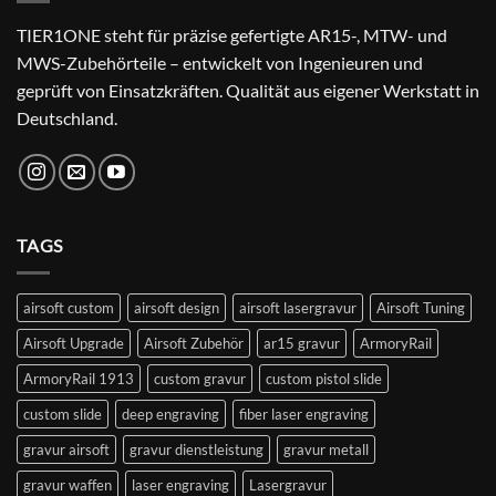
TIER1ONE steht für präzise gefertigte AR15-, MTW- und
MWS-Zubehörteile – entwickelt von Ingenieuren und
geprüft von Einsatzkräften. Qualität aus eigener Werkstatt in
Deutschland.
TAGS
airsoft custom
airsoft design
airsoft lasergravur
Airsoft Tuning
Airsoft Upgrade
Airsoft Zubehör
ar15 gravur
ArmoryRail
ArmoryRail 1913
custom gravur
custom pistol slide
custom slide
deep engraving
fiber laser engraving
gravur airsoft
gravur dienstleistung
gravur metall
gravur waffen
laser engraving
Lasergravur