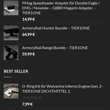
PMag Speedloader Adapter für Double Eagle /
was:
is:
EMG / Noveske – GBBR Magazin Adapter –
39,99 €.
34,99 €.
TIER1ONE
14,99
€
ArmoryRail Hunter Bundle – TIER1ONE
64,99
€
ArmoryRail Range Bundle – TIER1ONE
59,99
€
BEST SELLER
O-Ring Kit für Wolverine Inferno Engine Gen. 2 -
TIER1ONE DICHTMITTEL 1
Rated
5.00
7,99
€
out of 5