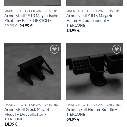
MAGNETHALTER FÜR WAFFENSCHRANK
MAGNETHALTER FÜR WAFFENSCHRANK
ArmoryRail 1913 Magnetische
ArmoryRail AR15 Magazin
Picatinny Rail – TIER1ONE
Halter – Doppelmodul –
TIER1ONE
Ursprünglicher
Aktueller
29,99
€
24,99
€
Preis
Preis
14,99
€
war:
ist:
29,99 €
24,99 €.
Add to
Add to
wishlist
wishlist
MAGNETHALTER FÜR WAFFENSCHRANK
MAGNETHALTER FÜR WAFFENSCHRANK
ArmoryRail Glock Magazin
ArmoryRail Hunter Bundle –
Modul – Doppelhalter –
TIER1ONE
TIER1ONE
64,99
€
14,99
€