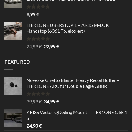
Rated
5.00
8,99
€
out of 5
TIER1ONE UBERSTOP 1 – AR15 M-LOK
Handstop (6061 T6, eloxiert)
Rated
4.67
Original
Current
24,99
€
22,99
€
out of 5
price
price
was:
is:
FEATURED
24,99 €.
22,99 €.
Noveske Ghetto Blaster Heavy Recoil Buffer –
TIER1ONE ARC für Double Eagle GBBR
Rated
5.00
Original
Current
39,99
€
34,99
€
out of 5
price
price
KRISS Vector QD Sling Mount – TIER1ONE ÖSE 1
was:
is:
S
39,99 €.
34,99 €.
24,90
€