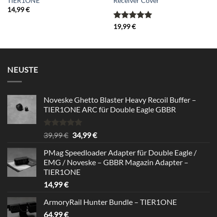
TIER1ONE
Receiver Cover
14,99
€
Bewertet
19,99
€
mit
5
von
5
NEUSTE
Noveske Ghetto Blaster Heavy Recoil Buffer –
TIER1ONE ARC für Double Eagle GBBR
Rated
5.00
Original
Current
39,99
€
34,99
€
out of 5
price
price
PMag Speedloader Adapter für Double Eagle /
was:
is:
EMG / Noveske – GBBR Magazin Adapter –
39,99 €.
34,99 €.
TIER1ONE
14,99
€
ArmoryRail Hunter Bundle – TIER1ONE
64,99
€