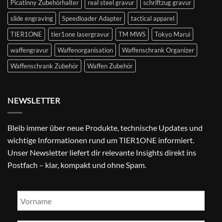
Picatinny Zubehörhalter
real steel gravur
schriftzug gravur
slide engraving
Speedloader Adapter
tactical apparel
TIER1ONE
tier1one lasergravur
TM MWS
Tokyo Marui
waffengravur
Waffenorganisation
Waffenschrank Organizer
Waffenschrank Zubehör
Waffen Zubehör
NEWSLETTER
Bleib immer über neue Produkte, technische Updates und
wichtige Informationen rund um TIER1ONE informiert.
Unser Newsletter liefert dir relevante Insights direkt ins
Postfach – klar, kompakt und ohne Spam.