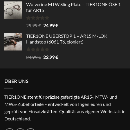
Wolverine MTW Sling Plate – TIER1ONE ÖSE 1
für AR15
Rated
5.00
Original
Current
29,99
€
24,99
€
out of 5
price
price
TIER1ONE UBERSTOP 1 – AR15 M-LOK
was:
is:
Handstop (6061 T6, eloxiert)
29,99 €.
24,99 €.
Rated
4.67
Original
Current
24,99
€
22,99
€
out of 5
price
price
was:
is:
24,99 €.
22,99 €.
ÜBER UNS
TIER1ONE steht für präzise gefertigte AR15-, MTW- und
MWS-Zubehörteile – entwickelt von Ingenieuren und
geprüft von Einsatzkräften. Qualität aus eigener Werkstatt in
Deutschland.