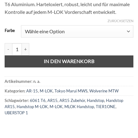
auf
T6 Aluminium. Harteloxiert, robust, leicht und für maximale
24,99 €
22,99 €.
Kundenbewertungen
Kontrolle auf jedem M-LOK Vorderschaft entwickelt.
ZURÜCKSETZEN
Farbe
TIER1ONE UBERSTOP 1 – AR15 M-LOK Handstop (6061 T6, eloxiert)
IN DEN WARENKORB
Artikelnummer:
n. a.
Kategorien:
AR-15
,
M-LOK
,
Tokyo Marui MWS
,
Wolverine MTW
Schlagwörter:
6061 T6
,
AR15
,
AR15 Zubehör
,
Handstop
,
Handstop
AR15
,
Handstop M-LOK
,
M-LOK
,
MLOK Handstop
,
TIER1ONE
,
UBERSTOP 1