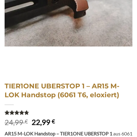
TIER1ONE UBERSTOP 1 – AR15 M-
LOK Handstop (6061 T6, eloxiert)
Bewertet
3
Ursprünglicher
Aktueller
24,99
22,99
€
€
mit
4.67
Preis
Preis
von 5,
AR15 M-LOK Handstop – TIER1ONE UBERSTOP 1
aus 6061
basierend
war:
ist: