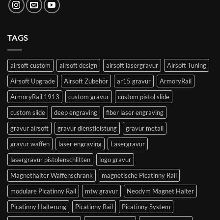
TAGS
airsoft custom
airsoft design
airsoft lasergravur
Airsoft Tuning
Airsoft Upgrade
Airsoft Zubehör
ar15 gravur
ArmoryRail
ArmoryRail 1913
custom gravur
custom pistol slide
custom slide
deep engraving
fiber laser engraving
gravur airsoft
gravur dienstleistung
gravur metall
gravur waffen
laser engraving
Lasergravur
lasergravur pistolenschlitten
logo gravur
Magnethalter Waffenschrank
magnetische Picatinny Rail
modulare Picatinny Rail
mtw gravur
Neodym Magnet Halter
Picatinny Halterung
Picatinny Rail
Picatinny System