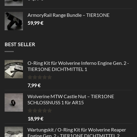
ArmoryRail Range Bundle – TIER1ONE
59,99
€
BEST SELLER
O-Ring Kit für Wolverine Inferno Engine Gen. 2 -
TIER1ONE DICHTMITTEL 1
Rated
5.00
7,99
€
out of 5
Wolverine MTW Castle Nut – TIER1ONE
SCHLOSSNUSS 1 für AR15
Rated
5.00
18,99
€
out of 5
Wartungskit / O-Ring Kit für Wolverine Reaper
Engine Gen. 2 - TIER1ONE DICHTMITTEL 2