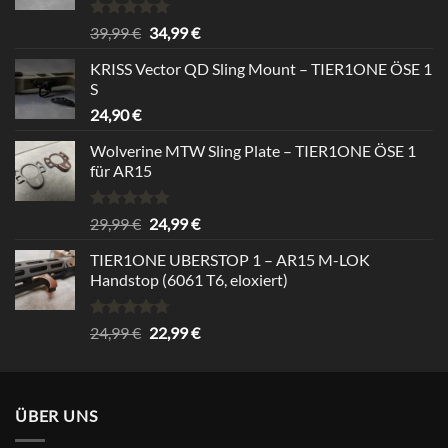
Rated
5.00
Original
Current
39,99
€
34,99
€
out of 5
price
price
KRISS Vector QD Sling Mount – TIER1ONE ÖSE 1
was:
is:
S
39,99 €.
34,99 €.
24,90
€
Wolverine MTW Sling Plate – TIER1ONE ÖSE 1
für AR15
Rated
5.00
Original
Current
29,99
€
24,99
€
out of 5
price
price
TIER1ONE UBERSTOP 1 – AR15 M-LOK
was:
is:
Handstop (6061 T6, eloxiert)
29,99 €.
24,99 €.
Rated
4.67
Original
Current
24,99
€
22,99
€
out of 5
price
price
was:
is:
24,99 €.
22,99 €.
ÜBER UNS