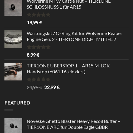
Wolverine MTW Castle Nut – TIER1ONE
SCHLOSSNUSS 1 für AR15
Rated
5.00
18,99
€
out of 5
Wartungskit / O-Ring Kit für Wolverine Reaper
Engine Gen. 2 - TIER1ONE DICHTMITTEL 2
Rated
5.00
8,99
€
out of 5
TIER1ONE UBERSTOP 1 – AR15 M-LOK
Handstop (6061 T6, eloxiert)
Rated
4.67
Original
Current
24,99
€
22,99
€
out of 5
price
price
was:
is:
FEATURED
24,99 €.
22,99 €.
Noveske Ghetto Blaster Heavy Recoil Buffer –
TIER1ONE ARC für Double Eagle GBBR