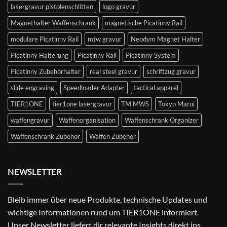
lasergravur pistolenschlitten
logo gravur
Magnethalter Waffenschrank
magnetische Picatinny Rail
modulare Picatinny Rail
mtw gravur
Neodym Magnet Halter
Picatinny Halterung
Picatinny Rail
Picatinny System
Picatinny Zubehörhalter
real steel gravur
schriftzug gravur
slide engraving
Speedloader Adapter
tactical apparel
TIER1ONE
tier1one lasergravur
TM MWS
Tokyo Marui
waffengravur
Waffenorganisation
Waffenschrank Organizer
Waffenschrank Zubehör
Waffen Zubehör
NEWSLETTER
Bleib immer über neue Produkte, technische Updates und
wichtige Informationen rund um TIER1ONE informiert.
Unser Newsletter liefert dir relevante Insights direkt ins