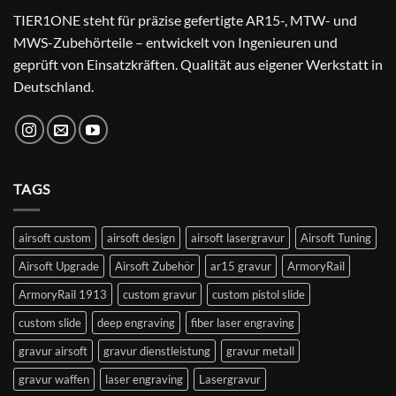
TIER1ONE steht für präzise gefertigte AR15-, MTW- und
MWS-Zubehörteile – entwickelt von Ingenieuren und
geprüft von Einsatzkräften. Qualität aus eigener Werkstatt in
Deutschland.
TAGS
airsoft custom
airsoft design
airsoft lasergravur
Airsoft Tuning
Airsoft Upgrade
Airsoft Zubehör
ar15 gravur
ArmoryRail
ArmoryRail 1913
custom gravur
custom pistol slide
custom slide
deep engraving
fiber laser engraving
gravur airsoft
gravur dienstleistung
gravur metall
gravur waffen
laser engraving
Lasergravur