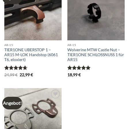
wishlist
wishlist
AR-15
AR-15
TIER1ONE UBERSTOP 1 –
Wolverine MTW Castle Nut –
AR15 M-LOK Handstop (6061
TIER1ONE SCHLOSSNUSS 1 für
T6, eloxiert)
AR15
Bewertet
Ursprünglicher
Aktueller
Bewertet
24,99
€
22,99
€
18,99
€
Preis
Preis
mit
4.67
mit
5
von
war:
ist:
von 5
5
24,99 €
22,99 €.
Angebot!
Add to
wishlist