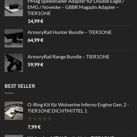
PMag Speedloader Adapter für Double Eagle /
was:
is:
EMG / Noveske – GBBR Magazin Adapter –
39,99 €.
34,99 €.
TIER1ONE
14,99
€
ArmoryRail Hunter Bundle – TIER1ONE
64,99
€
ArmoryRail Range Bundle – TIER1ONE
59,99
€
BEST SELLER
O-Ring Kit für Wolverine Inferno Engine Gen. 2 -
TIER1ONE DICHTMITTEL 1
Rated
5.00
7,99
€
out of 5