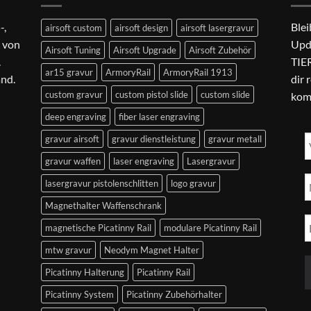
-,
Blei
airsoft custom
airsoft design
airsoft lasergravur
 von
Upd
Airsoft Tuning
Airsoft Upgrade
Airsoft Zubehör
.
TIER
ar15 gravur
ArmoryRail
ArmoryRail 1913
and.
dir 
custom gravur
custom pistol slide
custom slide
kom
deep engraving
fiber laser engraving
gravur airsoft
gravur dienstleistung
gravur metall
gravur waffen
laser engraving
Lasergravur
lasergravur pistolenschlitten
logo gravur
Magnethalter Waffenschrank
magnetische Picatinny Rail
modulare Picatinny Rail
mtw gravur
Neodym Magnet Halter
Picatinny Halterung
Picatinny Rail
Picatinny System
Picatinny Zubehörhalter