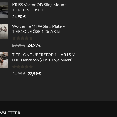
Preis
Preis
von 5
KRISS Vector QD Sling Mount –
war:
ist:
TIER1ONE ÖSE 1 S
39,99 €
34,99 €.
24,90
€
Wolverine MTW Sling Plate –
TIER1ONE ÖSE 1 für AR15
Bewertet
Ursprünglicher
Aktueller
29,99
€
24,99
€
mit
5.00
Preis
Preis
von 5
TIER1ONE UBERSTOP 1 – AR15 M-
war:
ist:
LOK Handstop (6061 T6, eloxiert)
29,99 €
24,99 €.
Bewertet
Ursprünglicher
Aktueller
24,99
€
22,99
€
mit
4.67
Preis
Preis
von 5
war:
ist:
24,99 €
22,99 €.
WSLETTER