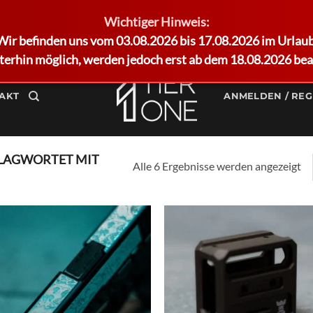
Wichtiger Hinweis:
Wir befinden uns vom 03.08.2026 bis 17.08.2026 im Urlaub
terhin möglich, werden jedoch erst ab dem 18.08.2026 bea
AKT
ANMELDEN / REG
LAGWORTET MIT
Alle 6 Ergebnisse werden angezeigt
Add to
Ad
wishlist
wis