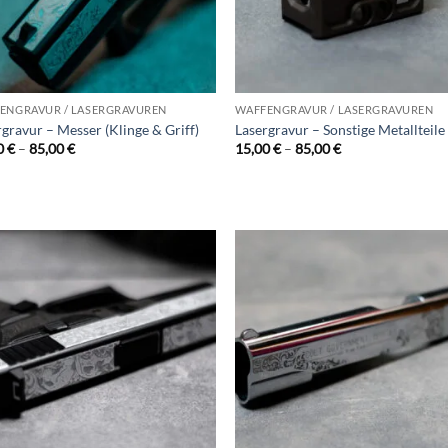
ENGRAVUR / LASERGRAVUREN
WAFFENGRAVUR / LASERGRAVUREN
gravur – Messer (Klinge & Griff)
Lasergravur – Sonstige Metallteile
Preisspanne:
Preisspanne:
0
€
–
85,00
€
15,00
€
–
85,00
€
15,00 €
15,00 €
bis
bis
85,00 €
85,00 €
Add to
Ad
wishlist
wis