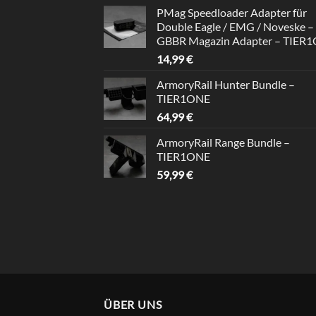
Preis
Preis
von 5
PMag Speedloader Adapter für
war:
ist:
Double Eagle / EMG / Noveske –
39,99 €
34,99 €.
GBBR Magazin Adapter – TIER
14,99
€
ArmoryRail Hunter Bundle –
TIER1ONE
64,99
€
ArmoryRail Range Bundle –
TIER1ONE
59,99
€
ÜBER UNS