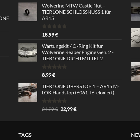
von 5
Wolverine MTW Castle Nut –
TIER1ONE SCHLOSSNUSS 1 für
1ONE
AR15
Bewertet
18,99
€
mit
5.00
von 5
Wartungskit / O-Ring Kit für
Wolverine Reaper Engine Gen. 2 -
TIER1ONE DICHTMITTEL 2
Bewertet
8,99
€
mit
5.00
von 5
TIER1ONE UBERSTOP 1 – AR15 M-
LOK Handstop (6061 T6, eloxiert)
Bewertet
Ursprünglicher
Aktueller
24,99
€
22,99
€
mit
4.67
Preis
Preis
von 5
war:
ist:
24,99 €
22,99 €.
TAGS
NE