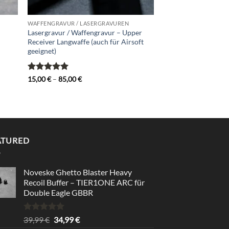
WAFFENGRAVUR / LASERGRAVUREN
Lasergravur / Waffengravur – Upper
Receiver Langwaffe (auch für Airsoft
geeignet)
Bewertet
Preisspanne:
15,00
€
–
85,00
€
15,00 €
mit
5
von
bis
5
85,00 €
ATURED
Noveske Ghetto Blaster Heavy
Recoil Buffer – TIER1ONE ARC für
Double Eagle GBBR
Bewertet
Ursprünglicher
Aktueller
39,99
€
34,99
€
mit
5.00