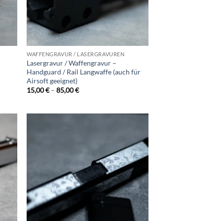
WAFFENGRAVUR / LASERGRAVUREN
Lasergravur / Waffengravur –
Handguard / Rail Langwaffe (auch für
Airsoft geeignet)
Preisspanne:
15,00
€
–
85,00
€
15,00 €
bis
85,00 €
d to
Add to
hlist
wishlist