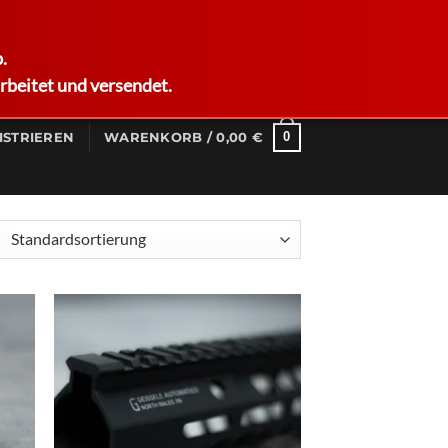
German
.
rbeitet und versendet.
0
ISTRIEREN
WARENKORB /
0,00
€
d to
Add to
hlist
wishlist