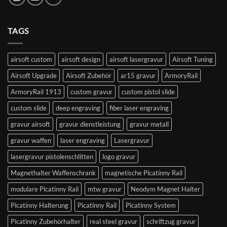
TAGS
airsoft custom
airsoft design
airsoft lasergravur
Airsoft Tuning
Airsoft Upgrade
Airsoft Zubehör
ar15 gravur
ArmoryRail
ArmoryRail 1913
custom gravur
custom pistol slide
custom slide
deep engraving
fiber laser engraving
gravur airsoft
gravur dienstleistung
gravur metall
gravur waffen
laser engraving
Lasergravur
lasergravur pistolenschlitten
logo gravur
Magnethalter Waffenschrank
magnetische Picatinny Rail
modulare Picatinny Rail
mtw gravur
Neodym Magnet Halter
Picatinny Halterung
Picatinny Rail
Picatinny System
Picatinny Zubehörhalter
real steel gravur
schriftzug gravur