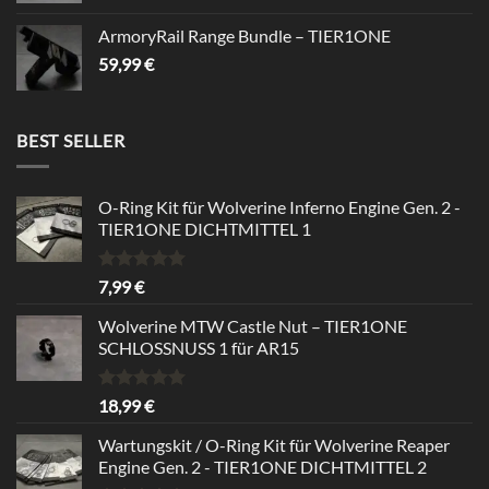
ArmoryRail Range Bundle – TIER1ONE
59,99
€
BEST SELLER
O-Ring Kit für Wolverine Inferno Engine Gen. 2 -
TIER1ONE DICHTMITTEL 1
Bewertet
7,99
€
mit
5.00
von 5
Wolverine MTW Castle Nut – TIER1ONE
SCHLOSSNUSS 1 für AR15
Bewertet
18,99
€
mit
5.00
von 5
Wartungskit / O-Ring Kit für Wolverine Reaper
Engine Gen. 2 - TIER1ONE DICHTMITTEL 2