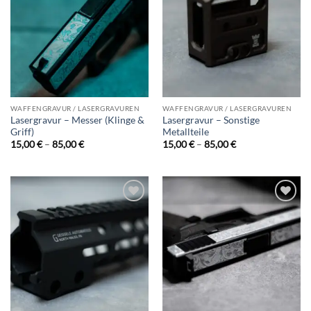
wishlist
wishlist
WAFFENGRAVUR / LASERGRAVUREN
WAFFENGRAVUR / LASERGRAVUREN
Lasergravur – Messer (Klinge &
Lasergravur – Sonstige
Griff)
Metallteile
Preisspanne:
Preisspanne:
15,00
€
–
85,00
€
15,00
€
–
85,00
€
15,00 €
15,00 €
bis
bis
85,00 €
85,00 €
Add to
Add to
wishlist
wishlist