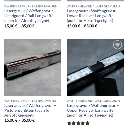
WAFFENGRAVUR / LASERGRAVUREN
WAFFENGRAVUR / LASERGRAVUREN
Lasergravur / Waffengravur –
Lasergravur / Waffengravur –
Handguard / Rail Langwaffe
Lower Receiver Langwaffe
(auch für Airsoft geeignet)
(auch für Airsoft geeignet)
Preisspanne:
Preisspanne:
15,00
€
–
85,00
€
15,00
€
–
85,00
€
15,00 €
15,00 €
bis
bis
85,00 €
85,00 €
Add to
Add to
wishlist
wishlist
WAFFENGRAVUR / LASERGRAVUREN
WAFFENGRAVUR / LASERGRAVUREN
Lasergravur / Waffengravur –
Lasergravur / Waffengravur –
Pistolenschlitten (auch für
Upper Receiver Langwaffe
Airsoft geeignet)
(auch für Airsoft geeignet)
Preisspanne:
15,00
€
–
85,00
€
15,00 €
bis