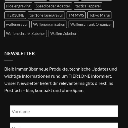
slide engraving
Speedloader Adapter
tactical apparel
TIER1ONE
tier1one lasergravur
TM MWS
Tokyo Marui
waffengravur
Waffenorganisation
Waffenschrank Organizer
Waffenschrank Zubehör
Waffen Zubehör
NEWSLETTER
Bleib immer über neue Produkte, technische Updates und
wichtige Informationen rund um TIER1ONE informiert.
Unser Newsletter liefert dir relevante Insights direkt ins
Postfach – klar, kompakt und ohne Spam.