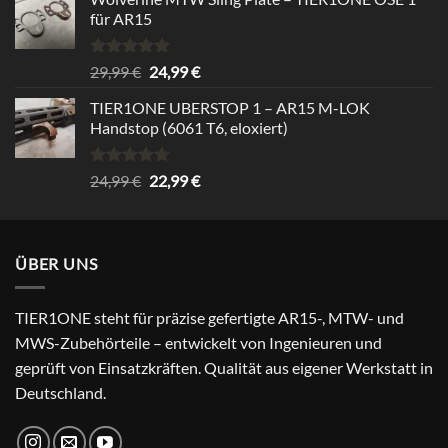
für AR15
Bewertet
Ursprünglicher
Aktueller
29,99
€
24,99
€
mit
5.00
Preis
Preis
von 5
TIER1ONE UBERSTOP 1 – AR15 M-LOK
war:
ist:
Handstop (6061 T6, eloxiert)
29,99 €
24,99 €.
Bewertet
Ursprünglicher
Aktueller
24,99
€
22,99
€
mit
4.67
Preis
Preis
von 5
war:
ist:
24,99 €
22,99 €.
ÜBER UNS
TIER1ONE steht für präzise gefertigte AR15-, MTW- und
MWS-Zubehörteile – entwickelt von Ingenieuren und
geprüft von Einsatzkräften. Qualität aus eigener Werkstatt in
Deutschland.