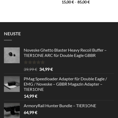
Bewertet
Preisspanne:
15,00
€
–
85,00
€
85,00 €
15,00 €
mit
5
von
bis
5
85,00 €
NEUSTE
Noveske Ghetto Blaster Heavy Recoil Buffer –
TIER1ONE ARC für Double Eagle GBBR
Bewertet
Ursprünglicher
Aktueller
39,99
€
34,99
€
mit
5.00
Preis
Preis
von 5
PMag Speedloader Adapter für Double Eagle /
war:
ist:
EMG / Noveske – GBBR Magazin Adapter –
39,99 €
34,99 €.
TIER1ONE
14,99
€
ArmoryRail Hunter Bundle – TIER1ONE
64,99
€