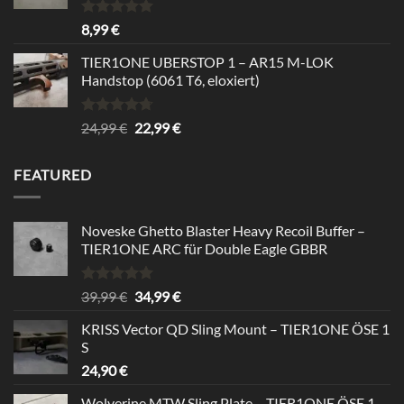
Bewertet
8,99
€
mit
5.00
von 5
TIER1ONE UBERSTOP 1 – AR15 M-LOK
Handstop (6061 T6, eloxiert)
Bewertet
Ursprünglicher
Aktueller
24,99
€
22,99
€
mit
4.67
Preis
Preis
von 5
war:
ist:
FEATURED
24,99 €
22,99 €.
Noveske Ghetto Blaster Heavy Recoil Buffer –
TIER1ONE ARC für Double Eagle GBBR
Bewertet
Ursprünglicher
Aktueller
39,99
€
34,99
€
mit
5.00
Preis
Preis
von 5
KRISS Vector QD Sling Mount – TIER1ONE ÖSE 1
war:
ist:
S
39,99 €
34,99 €.
24,90
€
Wolverine MTW Sling Plate – TIER1ONE ÖSE 1