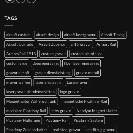
TAGS
airsoft custom
airsoft design
airsoft lasergravur
Airsoft Tuning
Airsoft Upgrade
Airsoft Zubehör
ar15 gravur
ArmoryRail
ArmoryRail 1913
custom gravur
custom pistol slide
custom slide
deep engraving
fiber laser engraving
gravur airsoft
gravur dienstleistung
gravur metall
gravur waffen
laser engraving
Lasergravur
lasergravur pistolenschlitten
logo gravur
Magnethalter Waffenschrank
magnetische Picatinny Rail
modulare Picatinny Rail
mtw gravur
Neodym Magnet Halter
Picatinny Halterung
Picatinny Rail
Picatinny System
Picatinny Zubehörhalter
real steel gravur
schriftzug gravur