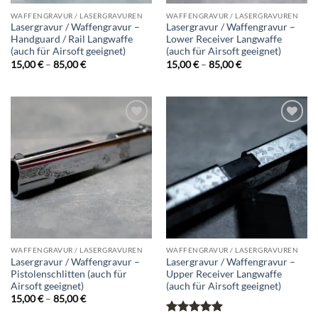
WAFFENGRAVUR / LASERGRAVUREN
WAFFENGRAVUR / LASERGRAVUREN
Lasergravur / Waffengravur –
Lasergravur / Waffengravur –
Handguard / Rail Langwaffe
Lower Receiver Langwaffe
(auch für Airsoft geeignet)
(auch für Airsoft geeignet)
Preisspanne:
Preisspanne:
15,00
€
–
85,00
€
15,00
€
–
85,00
€
15,00 €
15,00 €
bis
bis
85,00 €
85,00 €
Add to
Add to
wishlist
wishlist
WAFFENGRAVUR / LASERGRAVUREN
WAFFENGRAVUR / LASERGRAVUREN
Lasergravur / Waffengravur –
Lasergravur / Waffengravur –
Pistolenschlitten (auch für
Upper Receiver Langwaffe
Airsoft geeignet)
(auch für Airsoft geeignet)
Preisspanne:
15,00
€
–
85,00
€
15,00 €
bis