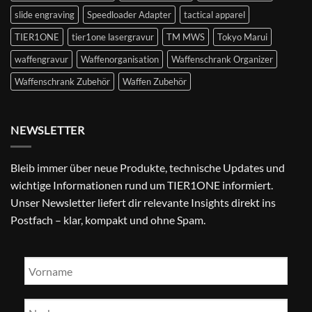
slide engraving
Speedloader Adapter
tactical apparel
TIER1ONE
tier1one lasergravur
TM MWS
Tokyo Marui
waffengravur
Waffenorganisation
Waffenschrank Organizer
Waffenschrank Zubehör
Waffen Zubehör
NEWSLETTER
Bleib immer über neue Produkte, technische Updates und
wichtige Informationen rund um TIER1ONE informiert.
Unser Newsletter liefert dir relevante Insights direkt ins
Postfach – klar, kompakt und ohne Spam.