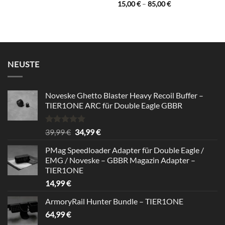
Bewertet
Preisspanne:
15,00
€
–
85,00
€
85,00 €
15,00 €
mit
5
von
bis
5
85,00 €
NEUSTE
Noveske Ghetto Blaster Heavy Recoil Buffer –
TIER1ONE ARC für Double Eagle GBBR
Bewertet
Ursprünglicher
Aktueller
39,99
€
34,99
€
mit
5.00
Preis
Preis
von 5
PMag Speedloader Adapter für Double Eagle /
war:
ist:
EMG / Noveske – GBBR Magazin Adapter –
39,99 €
34,99 €.
TIER1ONE
14,99
€
ArmoryRail Hunter Bundle – TIER1ONE
64,99
€