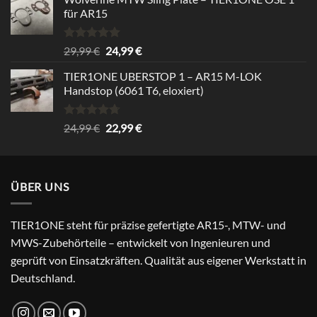
für AR15
Bewertet
Ursprünglicher
Aktueller
29,99
€
24,99
€
mit
5.00
Preis
Preis
von 5
TIER1ONE UBERSTOP 1 – AR15 M-LOK
war:
ist:
Handstop (6061 T6, eloxiert)
29,99 €
24,99 €.
Bewertet
Ursprünglicher
Aktueller
24,99
€
22,99
€
mit
4.67
Preis
Preis
von 5
war:
ist:
24,99 €
22,99 €.
ÜBER UNS
TIER1ONE steht für präzise gefertigte AR15-, MTW- und
MWS-Zubehörteile – entwickelt von Ingenieuren und
geprüft von Einsatzkräften. Qualität aus eigener Werkstatt in
Deutschland.