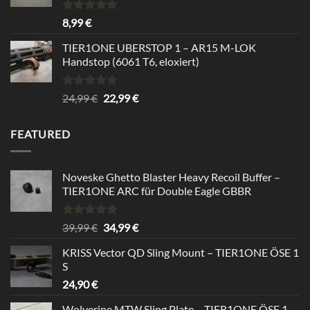
Bewertet
8,99
€
mit
5.00
von 5
TIER1ONE UBERSTOP 1 – AR15 M-LOK
Handstop (6061 T6, eloxiert)
Bewertet
Ursprünglicher
Aktueller
24,99
€
22,99
€
mit
4.67
Preis
Preis
von 5
war:
ist:
FEATURED
24,99 €
22,99 €.
Noveske Ghetto Blaster Heavy Recoil Buffer –
TIER1ONE ARC für Double Eagle GBBR
Bewertet
Ursprünglicher
Aktueller
39,99
€
34,99
€
mit
5.00
Preis
Preis
von 5
KRISS Vector QD Sling Mount – TIER1ONE ÖSE 1
war:
ist:
S
39,99 €
34,99 €.
24,90
€
Wolverine MTW Sling Plate – TIER1ONE ÖSE 1