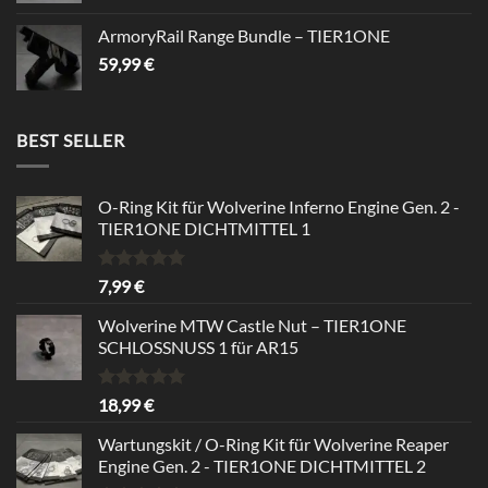
ArmoryRail Range Bundle – TIER1ONE
59,99
€
BEST SELLER
O-Ring Kit für Wolverine Inferno Engine Gen. 2 -
TIER1ONE DICHTMITTEL 1
Bewertet
7,99
€
mit
5.00
von 5
Wolverine MTW Castle Nut – TIER1ONE
SCHLOSSNUSS 1 für AR15
Bewertet
18,99
€
mit
5.00
von 5
Wartungskit / O-Ring Kit für Wolverine Reaper
Engine Gen. 2 - TIER1ONE DICHTMITTEL 2