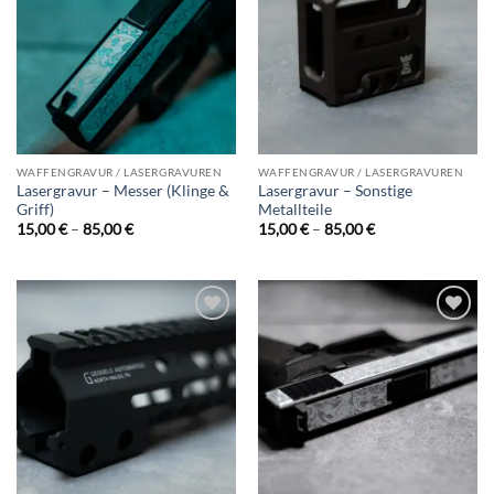
wishlist
wishlist
WAFFENGRAVUR / LASERGRAVUREN
WAFFENGRAVUR / LASERGRAVUREN
Lasergravur – Messer (Klinge &
Lasergravur – Sonstige
Griff)
Metallteile
Preisspanne:
Preisspanne:
15,00
€
–
85,00
€
15,00
€
–
85,00
€
15,00 €
15,00 €
bis
bis
85,00 €
85,00 €
Add to
Add to
wishlist
wishlist