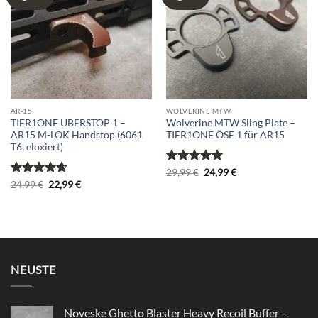
wishlist
wishlist
AR-15
WOLVERINE MTW
TIER1ONE UBERSTOP 1 –
Wolverine MTW Sling Plate –
AR15 M-LOK Handstop (6061
TIER1ONE ÖSE 1 für AR15
T6, eloxiert)
Bewertet
Ursprünglicher
Aktueller
29,99
€
24,99
€
Preis
Preis
mit
5
von
Bewertet
Ursprünglicher
Aktueller
24,99
€
22,99
€
war:
ist:
Preis
Preis
5
mit
4.67
29,99 €
24,99 €.
war:
ist:
von 5
24,99 €
22,99 €.
NEUSTE
Noveske Ghetto Blaster Heavy Recoil Buffer –