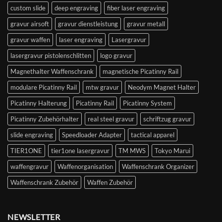
custom slide
deep engraving
fiber laser engraving
gravur airsoft
gravur dienstleistung
gravur metall
gravur waffen
laser engraving
Lasergravur
lasergravur pistolenschlitten
logo gravur
Magnethalter Waffenschrank
magnetische Picatinny Rail
modulare Picatinny Rail
mtw gravur
Neodym Magnet Halter
Picatinny Halterung
Picatinny Rail
Picatinny System
Picatinny Zubehörhalter
real steel gravur
schriftzug gravur
slide engraving
Speedloader Adapter
tactical apparel
TIER1ONE
tier1one lasergravur
TM MWS
Tokyo Marui
waffengravur
Waffenorganisation
Waffenschrank Organizer
Waffenschrank Zubehör
Waffen Zubehör
NEWSLETTER