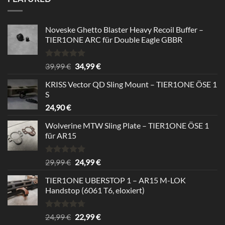
24,99 €.
22,99 €.
Noveske Ghetto Blaster Heavy Recoil Buffer –
TIER1ONE ARC für Double Eagle GBBR
Rated
5.00
Original
Current
39,99
€
34,99
€
out of 5
price
price
KRISS Vector QD Sling Mount – TIER1ONE ÖSE 1
was:
is:
S
39,99 €.
34,99 €.
24,90
€
Wolverine MTW Sling Plate – TIER1ONE ÖSE 1
für AR15
Rated
5.00
Original
Current
29,99
€
24,99
€
out of 5
price
price
TIER1ONE UBERSTOP 1 – AR15 M-LOK
was:
is:
Handstop (6061 T6, eloxiert)
29,99 €.
24,99 €.
Rated
4.67
Original
Current
24,99
€
22,99
€
out of 5