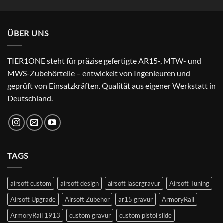
price
price
was:
is:
24,99 €.
22,99 €.
ÜBER UNS
TIER1ONE steht für präzise gefertigte AR15-, MTW- und
MWS-Zubehörteile – entwickelt von Ingenieuren und
geprüft von Einsatzkräften. Qualität aus eigener Werkstatt in
Deutschland.
TAGS
airsoft custom
airsoft design
airsoft lasergravur
Airsoft Tuning
Airsoft Upgrade
Airsoft Zubehör
ar15 gravur
ArmoryRail
ArmoryRail 1913
custom gravur
custom pistol slide