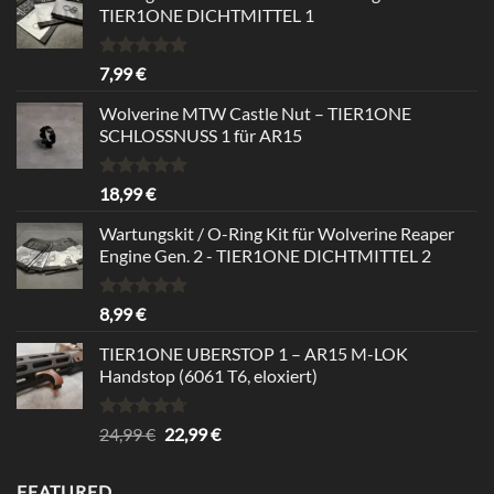
TIER1ONE DICHTMITTEL 1
Rated
5.00
7,99
€
out of 5
Wolverine MTW Castle Nut – TIER1ONE
SCHLOSSNUSS 1 für AR15
Rated
5.00
18,99
€
out of 5
Wartungskit / O-Ring Kit für Wolverine Reaper
Engine Gen. 2 - TIER1ONE DICHTMITTEL 2
Rated
5.00
8,99
€
out of 5
TIER1ONE UBERSTOP 1 – AR15 M-LOK
Handstop (6061 T6, eloxiert)
Rated
4.67
Original
Current
24,99
€
22,99
€
out of 5
price
price
was:
is:
FEATURED