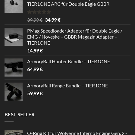
TIER1ONE ARC für Double Eagle GBBR
Rated
5.00
Original
Current
39,99
€
34,99
€
out of 5
price
price
PMag Speedloader Adapter für Double Eagle /
was:
is:
EMG / Noveske – GBBR Magazin Adapter –
39,99 €.
34,99 €.
TIER1ONE
14,99
€
ArmoryRail Hunter Bundle – TIER1ONE
64,99
€
ArmoryRail Range Bundle – TIER1ONE
59,99
€
BEST SELLER
O-Ring Kit für Wolverine Inferno Engine Gen. 2 -