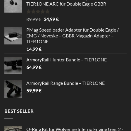
TIER1ONE ARC für Double Eagle GBBR
Bewertet
Ursprünglicher
Aktueller
39,99
€
34,99
€
mit
5.00
Preis
Preis
von 5
PMag Speedloader Adapter für Double Eagle /
war:
ist:
EMG / Noveske – GBBR Magazin Adapter –
39,99 €
34,99 €.
TIER1ONE
14,99
€
ArmoryRail Hunter Bundle – TIER1ONE
64,99
€
ArmoryRail Range Bundle – TIER1ONE
59,99
€
BEST SELLER
O-Ring Kit für Wolverine Inferno Engine Gen. 2 -