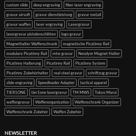
custom slide
deep engraving
fiber laser engraving
gravur airsoft
gravur dienstleistung
gravur metall
gravur waffen
laser engraving
Lasergravur
lasergravur pistolenschlitten
logo gravur
Magnethalter Waffenschrank
magnetische Picatinny Rail
modulare Picatinny Rail
mtw gravur
Neodym Magnet Halter
Picatinny Halterung
Picatinny Rail
Picatinny System
Picatinny Zubehörhalter
real steel gravur
schriftzug gravur
slide engraving
Speedloader Adapter
tactical apparel
TIER1ONE
tier1one lasergravur
TM MWS
Tokyo Marui
waffengravur
Waffenorganisation
Waffenschrank Organizer
Waffenschrank Zubehör
Waffen Zubehör
NEWSLETTER