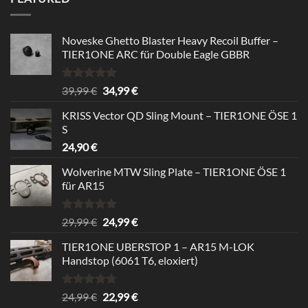
24,99 €
22,99 €.
Noveske Ghetto Blaster Heavy Recoil Buffer –
TIER1ONE ARC für Double Eagle GBBR
Bewertet
Ursprünglicher
Aktueller
39,99
€
34,99
€
mit
5.00
Preis
Preis
von 5
KRISS Vector QD Sling Mount – TIER1ONE ÖSE 1
war:
ist:
S
39,99 €
34,99 €.
24,90
€
Wolverine MTW Sling Plate – TIER1ONE ÖSE 1
für AR15
Bewertet
Ursprünglicher
Aktueller
29,99
€
24,99
€
mit
5.00
Preis
Preis
von 5
TIER1ONE UBERSTOP 1 – AR15 M-LOK
war:
ist:
Handstop (6061 T6, eloxiert)
29,99 €
24,99 €.
Bewertet
Ursprünglicher
Aktueller
24,99
€
22,99
€
mit
4.67