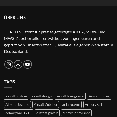
Preis
Preis
von 5
war:
ist:
24,99 €
22,99 €.
ÜBER UNS
TIER1ONE steht für präzise gefertigte AR15-, MTW- und
MWS-Zubehörteile – entwickelt von Ingenieuren und
geprüft von Einsatzkräften. Qualität aus eigener Werkstatt in
Deutschland.
TAGS
airsoft custom
airsoft design
airsoft lasergravur
Airsoft Tuning
Airsoft Upgrade
Airsoft Zubehör
ar15 gravur
ArmoryRail
ArmoryRail 1913
custom gravur
custom pistol slide