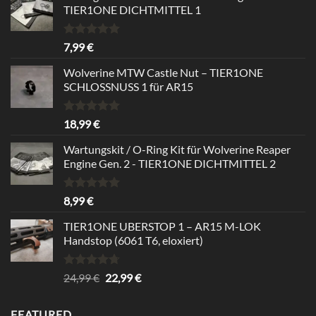
TIER1ONE DICHTMITTEL 1
Bewertet
7,99
€
mit
5.00
von 5
Wolverine MTW Castle Nut – TIER1ONE
SCHLOSSNUSS 1 für AR15
Bewertet
18,99
€
mit
5.00
von 5
Wartungskit / O-Ring Kit für Wolverine Reaper
Engine Gen. 2 - TIER1ONE DICHTMITTEL 2
Bewertet
8,99
€
mit
5.00
von 5
TIER1ONE UBERSTOP 1 – AR15 M-LOK
Handstop (6061 T6, eloxiert)
Bewertet
Ursprünglicher
Aktueller
24,99
€
22,99
€
mit
4.67
Preis
Preis
von 5
war:
ist:
FEATURED