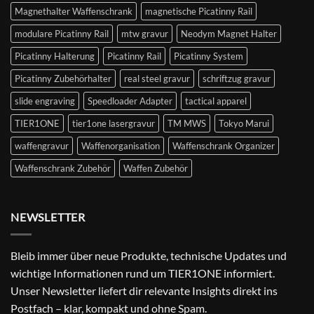
Magnethalter Waffenschrank
magnetische Picatinny Rail
modulare Picatinny Rail
mtw gravur
Neodym Magnet Halter
Picatinny Halterung
Picatinny Rail
Picatinny System
Picatinny Zubehörhalter
real steel gravur
schriftzug gravur
slide engraving
Speedloader Adapter
tactical apparel
TIER1ONE
tier1one lasergravur
TM MWS
Tokyo Marui
waffengravur
Waffenorganisation
Waffenschrank Organizer
Waffenschrank Zubehör
Waffen Zubehör
NEWSLETTER
Bleib immer über neue Produkte, technische Updates und
wichtige Informationen rund um TIER1ONE informiert.
Unser Newsletter liefert dir relevante Insights direkt ins
Postfach – klar, kompakt und ohne Spam.