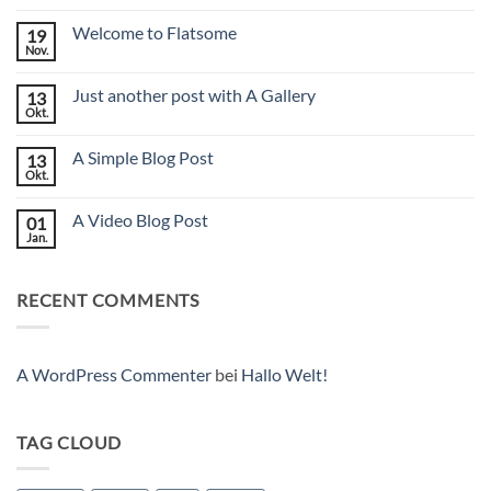
Welt!
Welcome to Flatsome
19
Nov.
Keine
Kommentare
zu
Just another post with A Gallery
13
Welcome
to
Okt.
Keine
Flatsome
Kommentare
zu
A Simple Blog Post
13
Just
another
Okt.
Keine
post
Kommentare
with
zu
A
A Video Blog Post
01
A
Gallery
Simple
Jan.
Keine
Blog
Kommentare
Post
zu
A
RECENT COMMENTS
Video
Blog
Post
A WordPress Commenter
bei
Hallo Welt!
TAG CLOUD