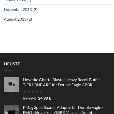
Dezember 2013
(2)
August 2013
(2)
NEUSTE
Noveske Ghetto Blaster Heavy Recoil Buffer –
TIER1ONE ARC für Double Eagle GBBR
Bewertet
Ursprünglicher
Aktueller
39,99
€
34,99
€
mit
5.00
Preis
Preis
von 5
PMag Speedloader Adapter für Double Eagle /
war:
ist:
EMG / Noveske – GBBR Magazin Adapter –
39,99 €
34,99 €.