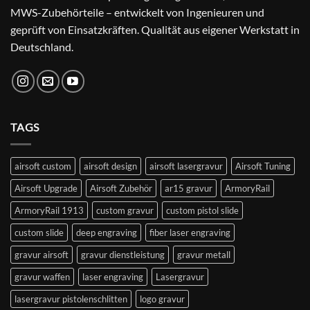
MWS-Zubehörteile – entwickelt von Ingenieuren und
geprüft von Einsatzkräften. Qualität aus eigener Werkstatt in
Deutschland.
TAGS
airsoft custom
airsoft design
airsoft lasergravur
Airsoft Tuning
Airsoft Upgrade
Airsoft Zubehör
ar15 gravur
ArmoryRail
ArmoryRail 1913
custom gravur
custom pistol slide
custom slide
deep engraving
fiber laser engraving
gravur airsoft
gravur dienstleistung
gravur metall
gravur waffen
laser engraving
Lasergravur
lasergravur pistolenschlitten
logo gravur