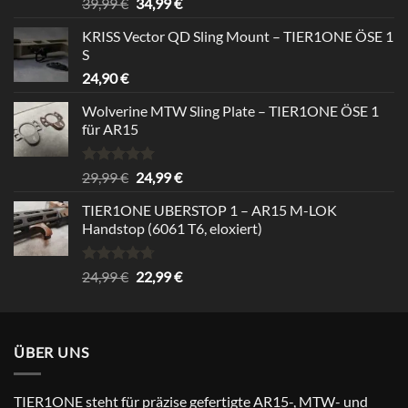
Bewertet
Ursprünglicher
Aktueller
39,99
€
34,99
€
mit
5.00
Preis
Preis
von 5
KRISS Vector QD Sling Mount – TIER1ONE ÖSE 1
war:
ist:
S
39,99 €
34,99 €.
24,90
€
Wolverine MTW Sling Plate – TIER1ONE ÖSE 1
für AR15
Bewertet
Ursprünglicher
Aktueller
29,99
€
24,99
€
mit
5.00
Preis
Preis
von 5
TIER1ONE UBERSTOP 1 – AR15 M-LOK
war:
ist:
Handstop (6061 T6, eloxiert)
29,99 €
24,99 €.
Bewertet
Ursprünglicher
Aktueller
24,99
€
22,99
€
mit
4.67
Preis
Preis
von 5
war:
ist:
24,99 €
22,99 €.
ÜBER UNS
TIER1ONE steht für präzise gefertigte AR15-, MTW- und