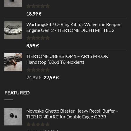
Bewertet
18,99
€
mit
5.00
von 5
Wartungskit / O-Ring Kit für Wolverine Reaper
Engine Gen. 2 - TIER1ONE DICHTMITTEL 2
Bewertet
8,99
€
mit
5.00
von 5
TIER1ONE UBERSTOP 1 – AR15 M-LOK
Handstop (6061 T6, eloxiert)
Bewertet
Ursprünglicher
Aktueller
24,99
€
22,99
€
mit
4.67
Preis
Preis
von 5
war:
ist:
FEATURED
24,99 €
22,99 €.
Noveske Ghetto Blaster Heavy Recoil Buffer –
TIER1ONE ARC für Double Eagle GBBR