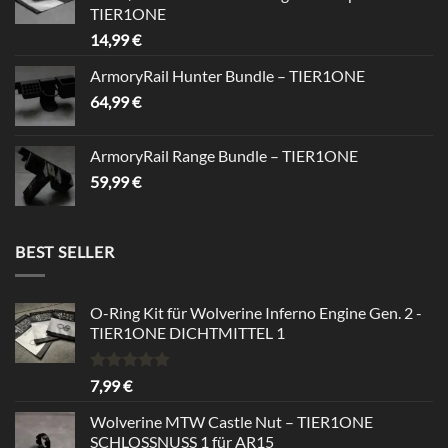
TIER1ONE
14,99
€
ArmoryRail Hunter Bundle – TIER1ONE
64,99
€
ArmoryRail Range Bundle – TIER1ONE
59,99
€
BEST SELLER
O-Ring Kit für Wolverine Inferno Engine Gen. 2 -
TIER1ONE DICHTMITTEL 1
Bewertet
7,99
€
mit
5.00
von 5
Wolverine MTW Castle Nut – TIER1ONE
SCHLOSSNUSS 1 für AR15