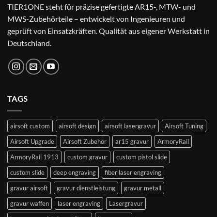
TIER1ONE steht für präzise gefertigte AR15-, MTW- und
MWS-Zubehörteile – entwickelt von Ingenieuren und
geprüft von Einsatzkräften. Qualität aus eigener Werkstatt in
Deutschland.
TAGS
airsoft custom
airsoft design
airsoft lasergravur
Airsoft Tuning
Airsoft Upgrade
Airsoft Zubehör
ar15 gravur
ArmoryRail
ArmoryRail 1913
custom gravur
custom pistol slide
custom slide
deep engraving
fiber laser engraving
gravur airsoft
gravur dienstleistung
gravur metall
gravur waffen
laser engraving
Lasergravur