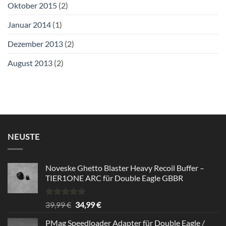
Oktober 2015
(2)
Januar 2014
(1)
Dezember 2013
(2)
August 2013
(2)
NEUSTE
Noveske Ghetto Blaster Heavy Recoil Buffer –
TIER1ONE ARC für Double Eagle GBBR
Rated
5.00
Original
Current
39,99
€
34,99
€
out of 5
price
price
PMag Speedloader Adapter für Double Eagle /
was:
is: