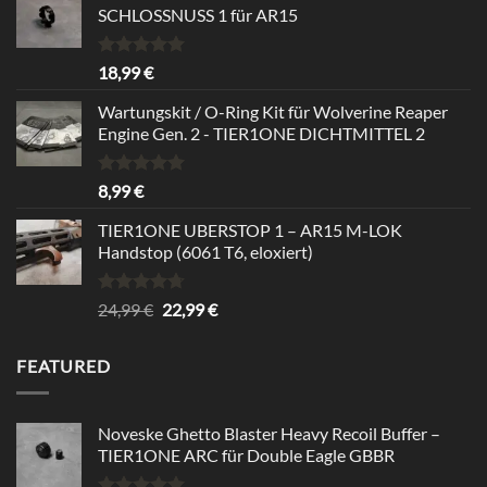
SCHLOSSNUSS 1 für AR15
Rated
5.00
18,99
€
out of 5
Wartungskit / O-Ring Kit für Wolverine Reaper
Engine Gen. 2 - TIER1ONE DICHTMITTEL 2
Rated
5.00
8,99
€
out of 5
TIER1ONE UBERSTOP 1 – AR15 M-LOK
Handstop (6061 T6, eloxiert)
Rated
4.67
Original
Current
24,99
€
22,99
€
out of 5
price
price
was:
is:
FEATURED
24,99 €.
22,99 €.
Noveske Ghetto Blaster Heavy Recoil Buffer –
TIER1ONE ARC für Double Eagle GBBR