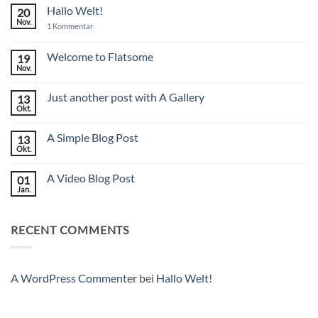
Hallo Welt!
20
Nov.
zu
1 Kommentar
Hallo
Welt!
Welcome to Flatsome
19
Nov.
Keine
Kommentare
zu
Just another post with A Gallery
13
Welcome
to
Okt.
Keine
Flatsome
Kommentare
zu
A Simple Blog Post
13
Just
another
Okt.
Keine
post
Kommentare
with
zu
A
A Video Blog Post
01
A
Gallery
Simple
Jan.
Keine
Blog
Kommentare
Post
zu
A
RECENT COMMENTS
Video
Blog
Post
A WordPress Commenter
bei
Hallo Welt!