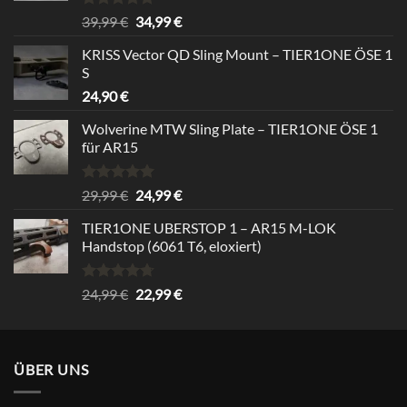
Rated
5.00
Original
Current
39,99
€
34,99
€
out of 5
price
price
KRISS Vector QD Sling Mount – TIER1ONE ÖSE 1
was:
is:
S
39,99 €.
34,99 €.
24,90
€
Wolverine MTW Sling Plate – TIER1ONE ÖSE 1
für AR15
Rated
5.00
Original
Current
29,99
€
24,99
€
out of 5
price
price
TIER1ONE UBERSTOP 1 – AR15 M-LOK
was:
is:
Handstop (6061 T6, eloxiert)
29,99 €.
24,99 €.
Rated
4.67
Original
Current
24,99
€
22,99
€
out of 5
price
price
was:
is:
24,99 €.
22,99 €.
ÜBER UNS