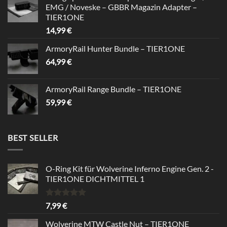
EMG / Noveske – GBBR Magazin Adapter –
39,99 €.
34,99 €.
TIER1ONE
14,99
€
ArmoryRail Hunter Bundle – TIER1ONE
64,99
€
ArmoryRail Range Bundle – TIER1ONE
59,99
€
BEST SELLER
O-Ring Kit für Wolverine Inferno Engine Gen. 2 -
TIER1ONE DICHTMITTEL 1
Rated
5.00
7,99
€
out of 5
Wolverine MTW Castle Nut – TIER1ONE