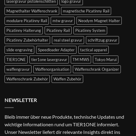
lasergravur pistolenschlitten
logo gravur
Magnethalter Waffenschrank
magnetische Picatinny Rail
modulare Picatinny Rail
mtw gravur
Neodym Magnet Halter
Picatinny Halterung
Picatinny Rail
Picatinny System
Picatinny Zubehörhalter
real steel gravur
schriftzug gravur
slide engraving
Speedloader Adapter
tactical apparel
TIER1ONE
tier1one lasergravur
TM MWS
Tokyo Marui
waffengravur
Waffenorganisation
Waffenschrank Organizer
Waffenschrank Zubehör
Waffen Zubehör
NEWSLETTER
Bleib immer über neue Produkte, technische Updates und
wichtige Informationen rund um TIER1ONE informiert.
Unser Newsletter liefert dir relevante Insights direkt ins