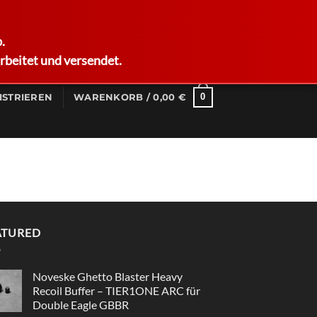
German
.
rbeitet und versendet.
0
ISTRIEREN
WARENKORB /
0,00
€
ATURED
Noveske Ghetto Blaster Heavy
Recoil Buffer – TIER1ONE ARC für
Double Eagle GBBR