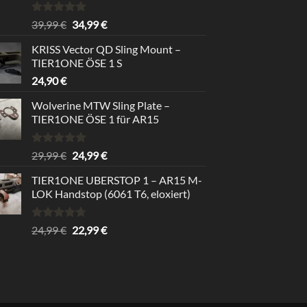
Bewertet
Ursprünglicher
Aktueller
39,99
€
34,99
€
mit
5.00
Preis
Preis
von 5
KRISS Vector QD Sling Mount –
war:
ist:
TIER1ONE ÖSE 1 S
39,99 €
34,99 €.
24,90
€
Wolverine MTW Sling Plate –
TIER1ONE ÖSE 1 für AR15
Bewertet
Ursprünglicher
Aktueller
29,99
€
24,99
€
mit
5.00
Preis
Preis
von 5
TIER1ONE UBERSTOP 1 – AR15 M-
war:
ist:
LOK Handstop (6061 T6, eloxiert)
29,99 €
24,99 €.
Bewertet
Ursprünglicher
Aktueller
24,99
€
22,99
€
mit
4.67
Preis
Preis
von 5
war:
ist:
24,99 €
22,99 €.