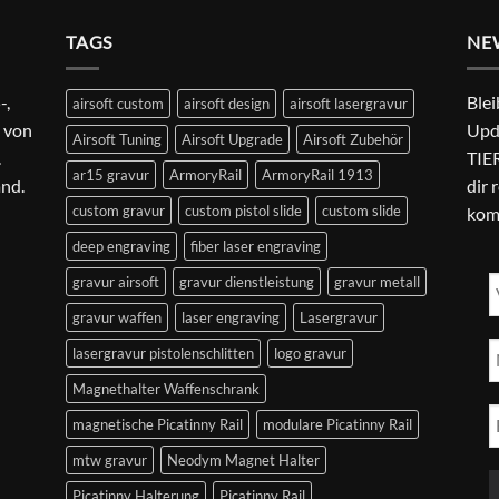
24,99 €
22,99 €.
TAGS
NE
-,
Blei
airsoft custom
airsoft design
airsoft lasergravur
 von
Upd
Airsoft Tuning
Airsoft Upgrade
Airsoft Zubehör
.
TIER
ar15 gravur
ArmoryRail
ArmoryRail 1913
and.
dir 
custom gravur
custom pistol slide
custom slide
kom
deep engraving
fiber laser engraving
gravur airsoft
gravur dienstleistung
gravur metall
gravur waffen
laser engraving
Lasergravur
lasergravur pistolenschlitten
logo gravur
Magnethalter Waffenschrank
magnetische Picatinny Rail
modulare Picatinny Rail
mtw gravur
Neodym Magnet Halter
Picatinny Halterung
Picatinny Rail