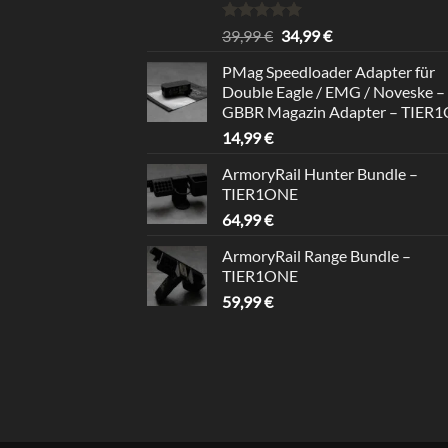
Bewertet
Ursprünglicher
Aktueller
39,99
€
34,99
€
mit
5.00
Preis
Preis
von 5
PMag Speedloader Adapter für
war:
ist:
Double Eagle / EMG / Noveske –
39,99 €
34,99 €.
GBBR Magazin Adapter – TIER
14,99
€
ArmoryRail Hunter Bundle –
TIER1ONE
64,99
€
ArmoryRail Range Bundle –
TIER1ONE
59,99
€