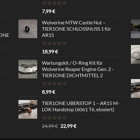
Bewertet
7,99
€
mit
5.00
von 5
Wolverine MTW Castle Nut –
TIER1ONE SCHLOSSNUSS 1 für
1ONE
AR15
Bewertet
18,99
€
mit
5.00
von 5
Wartungskit / O-Ring Kit für
Wolverine Reaper Engine Gen. 2 -
TIER1ONE DICHTMITTEL 2
Bewertet
8,99
€
mit
5.00
von 5
TIER1ONE UBERSTOP 1 – AR15 M-
LOK Handstop (6061 T6, eloxiert)
Bewertet
Ursprünglicher
Aktueller
24,99
€
22,99
€
mit
4.67
Preis
Preis
von 5
war:
ist: