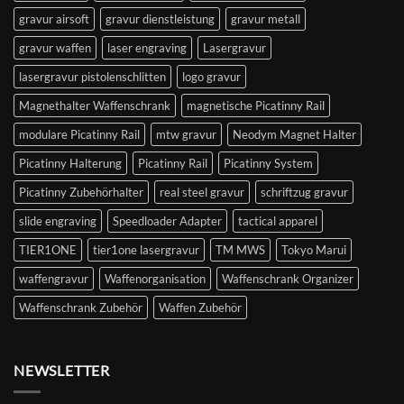
gravur airsoft
gravur dienstleistung
gravur metall
gravur waffen
laser engraving
Lasergravur
lasergravur pistolenschlitten
logo gravur
Magnethalter Waffenschrank
magnetische Picatinny Rail
modulare Picatinny Rail
mtw gravur
Neodym Magnet Halter
Picatinny Halterung
Picatinny Rail
Picatinny System
Picatinny Zubehörhalter
real steel gravur
schriftzug gravur
slide engraving
Speedloader Adapter
tactical apparel
TIER1ONE
tier1one lasergravur
TM MWS
Tokyo Marui
waffengravur
Waffenorganisation
Waffenschrank Organizer
Waffenschrank Zubehör
Waffen Zubehör
NEWSLETTER