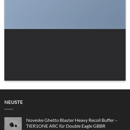
SHOW ON HOVER
Select between various hover effects
NEUSTE
Noveske Ghetto Blaster Heavy Recoil Buffer –
TIER1ONE ARC für Double Eagle GBBR