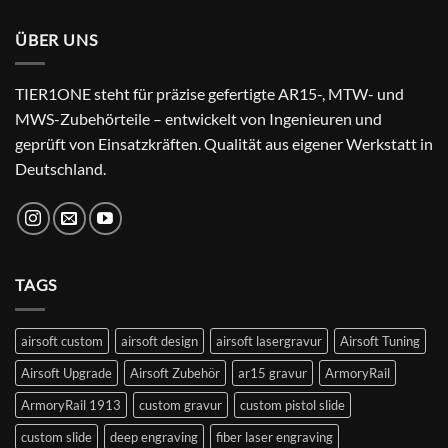
24,99 €
22,99 €.
ÜBER UNS
TIER1ONE steht für präzise gefertigte AR15-, MTW- und
MWS-Zubehörteile – entwickelt von Ingenieuren und
geprüft von Einsatzkräften. Qualität aus eigener Werkstatt in
Deutschland.
TAGS
airsoft custom
airsoft design
airsoft lasergravur
Airsoft Tuning
Airsoft Upgrade
Airsoft Zubehör
ar15 gravur
ArmoryRail
ArmoryRail 1913
custom gravur
custom pistol slide
custom slide
deep engraving
fiber laser engraving