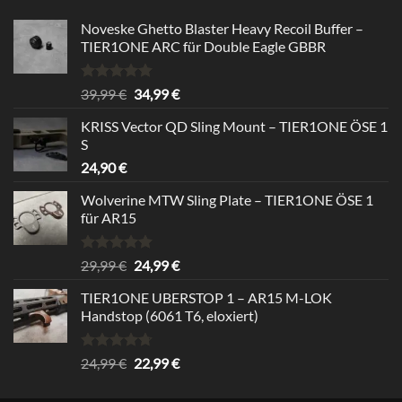
Noveske Ghetto Blaster Heavy Recoil Buffer –
TIER1ONE ARC für Double Eagle GBBR
Bewertet
Ursprünglicher
Aktueller
39,99
€
34,99
€
mit
5.00
Preis
Preis
von 5
KRISS Vector QD Sling Mount – TIER1ONE ÖSE 1
war:
ist:
S
39,99 €
34,99 €.
24,90
€
Wolverine MTW Sling Plate – TIER1ONE ÖSE 1
für AR15
Bewertet
Ursprünglicher
Aktueller
29,99
€
24,99
€
mit
5.00
Preis
Preis
von 5
TIER1ONE UBERSTOP 1 – AR15 M-LOK
war:
ist:
Handstop (6061 T6, eloxiert)
29,99 €
24,99 €.
Bewertet
Ursprünglicher
Aktueller
24,99
€
22,99
€
mit
4.67
Preis
Preis
von 5
war:
ist: