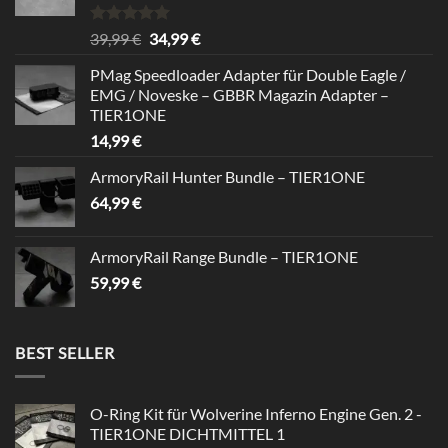
Bewertet
Ursprünglicher
Aktueller
39,99
€
34,99
€
mit
5.00
Preis
Preis
von 5
PMag Speedloader Adapter für Double Eagle /
war:
ist:
EMG / Noveske – GBBR Magazin Adapter –
39,99 €
34,99 €.
TIER1ONE
14,99
€
ArmoryRail Hunter Bundle – TIER1ONE
64,99
€
ArmoryRail Range Bundle – TIER1ONE
59,99
€
BEST SELLER
O-Ring Kit für Wolverine Inferno Engine Gen. 2 -
TIER1ONE DICHTMITTEL 1