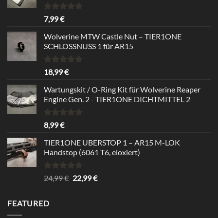
Bewertet
7,99
€
mit
5.00
von 5
Wolverine MTW Castle Nut – TIER1ONE
SCHLOSSNUSS 1 für AR15
Bewertet
18,99
€
mit
5.00
von 5
Wartungskit / O-Ring Kit für Wolverine Reaper
Engine Gen. 2 - TIER1ONE DICHTMITTEL 2
Bewertet
8,99
€
mit
5.00
von 5
TIER1ONE UBERSTOP 1 – AR15 M-LOK
Handstop (6061 T6, eloxiert)
Bewertet
Ursprünglicher
Aktueller
24,99
€
22,99
€
mit
4.67
Preis
Preis
von 5
war:
ist:
FEATURED
24,99 €
22,99 €.