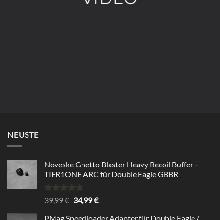
NEUSTE
Noveske Ghetto Blaster Heavy Recoil Buffer –
TIER1ONE ARC für Double Eagle GBBR
Rated
5.00
Original
Current
39,99
€
34,99
€
out of 5
price
price
PMag Speedloader Adapter für Double Eagle /