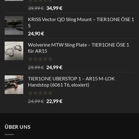
Rated
5.00
Original
Current
39,99
€
34,99
€
out of 5
price
price
KRISS Vector QD Sling Mount – TIER1ONE ÖSE 1
was:
is:
S
39,99 €.
34,99 €.
24,90
€
Wolverine MTW Sling Plate – TIER1ONE ÖSE 1
für AR15
Rated
5.00
Original
Current
29,99
€
24,99
€
out of 5
price
price
TIER1ONE UBERSTOP 1 – AR15 M-LOK
was:
is:
Handstop (6061 T6, eloxiert)
29,99 €.
24,99 €.
Rated
4.67
Original
Current
24,99
€
22,99
€
out of 5
price
price
was:
is:
24,99 €.
22,99 €.
ÜBER UNS