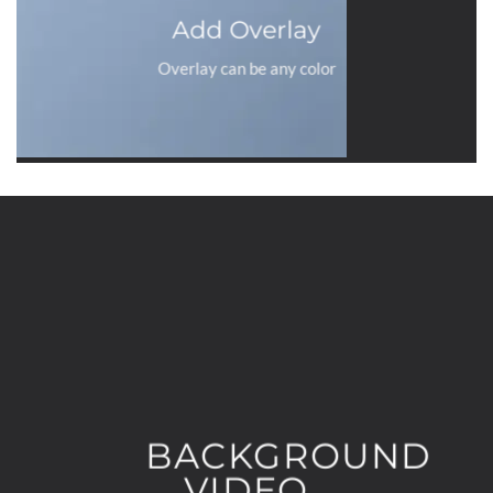
Add Overlay
Overlay can be any color
BACKGROUND
VIDEO