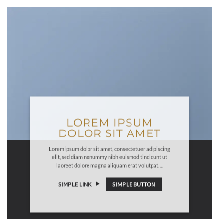
LOREM IPSUM
DOLOR SIT AMET
Lorem ipsum dolor sit amet, consectetuer adipiscing
elit, sed diam nonummy nibh euismod tincidunt ut
laoreet dolore magna aliquam erat volutpat….
SIMPLE LINK
SIMPLE BUTTON