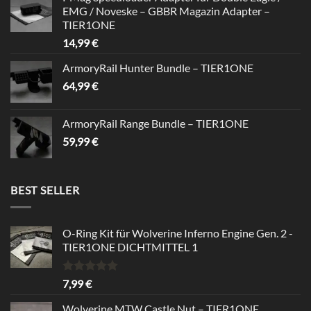
was:
is:
EMG / Noveske – GBBR Magazin Adapter –
39,99 €.
34,99 €.
TIER1ONE
14,99
€
ArmoryRail Hunter Bundle – TIER1ONE
64,99
€
ArmoryRail Range Bundle – TIER1ONE
59,99
€
BEST SELLER
O-Ring Kit für Wolverine Inferno Engine Gen. 2 -
TIER1ONE DICHTMITTEL 1
Rated
5.00
7,99
€
out of 5
Wolverine MTW Castle Nut – TIER1ONE