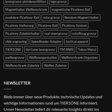
lasergravur pistolenschlitten
logo gravur
Magnethalter Waffenschrank
magnetische Picatinny Rail
modulare Picatinny Rail
mtw gravur
Neodym Magnet Halter
Picatinny Halterung
Picatinny Rail
Picatinny System
Picatinny Zubehörhalter
real steel gravur
schriftzug gravur
slide engraving
Speedloader Adapter
tactical apparel
TIER1ONE
tier1one lasergravur
TM MWS
Tokyo Marui
waffengravur
Waffenorganisation
Waffenschrank Organizer
Waffenschrank Zubehör
Waffen Zubehör
NEWSLETTER
Bleib immer über neue Produkte, technische Updates und
wichtige Informationen rund um TIER1ONE informiert.
Unser Newsletter liefert dir relevante Insights direkt ins