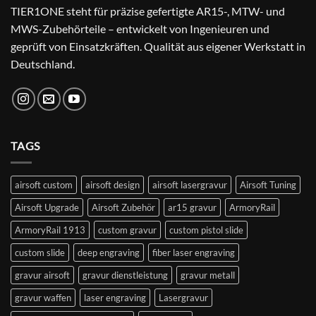
TIER1ONE steht für präzise gefertigte AR15-, MTW- und
MWS-Zubehörteile – entwickelt von Ingenieuren und
geprüft von Einsatzkräften. Qualität aus eigener Werkstatt in
Deutschland.
TAGS
airsoft custom
airsoft design
airsoft lasergravur
Airsoft Tuning
Airsoft Upgrade
Airsoft Zubehör
ar15 gravur
ArmoryRail
ArmoryRail 1913
custom gravur
custom pistol slide
custom slide
deep engraving
fiber laser engraving
gravur airsoft
gravur dienstleistung
gravur metall
gravur waffen
laser engraving
Lasergravur