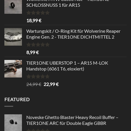
SCHLOSSNUSS 1 für AR15
Rated
5.00
18,99
€
out of 5
Wartungskit / O-Ring Kit für Wolverine Reaper
Engine Gen. 2 - TIER1ONE DICHTMITTEL 2
Rated
5.00
8,99
€
out of 5
TIER1ONE UBERSTOP 1 – AR15 M-LOK
Handstop (6061 T6, eloxiert)
Rated
4.67
Original
Current
24,99
€
22,99
€
out of 5
price
price
was:
is:
FEATURED
24,99 €.
22,99 €.
Noveske Ghetto Blaster Heavy Recoil Buffer –
TIER1ONE ARC für Double Eagle GBBR