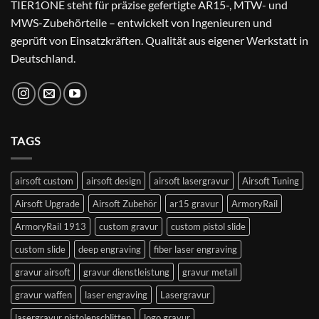
TIER1ONE steht für präzise gefertigte AR15-, MTW- und
MWS-Zubehörteile – entwickelt von Ingenieuren und
geprüft von Einsatzkräften. Qualität aus eigener Werkstatt in
Deutschland.
TAGS
airsoft custom
airsoft design
airsoft lasergravur
Airsoft Tuning
Airsoft Upgrade
Airsoft Zubehör
ar15 gravur
ArmoryRail
ArmoryRail 1913
custom gravur
custom pistol slide
custom slide
deep engraving
fiber laser engraving
gravur airsoft
gravur dienstleistung
gravur metall
gravur waffen
laser engraving
Lasergravur
lasergravur pistolenschlitten
logo gravur