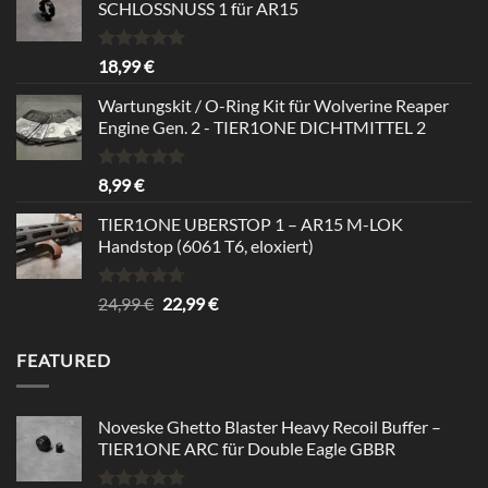
SCHLOSSNUSS 1 für AR15
Bewertet
18,99
€
mit
5.00
von 5
Wartungskit / O-Ring Kit für Wolverine Reaper
Engine Gen. 2 - TIER1ONE DICHTMITTEL 2
Bewertet
8,99
€
mit
5.00
von 5
TIER1ONE UBERSTOP 1 – AR15 M-LOK
Handstop (6061 T6, eloxiert)
Bewertet
Ursprünglicher
Aktueller
24,99
€
22,99
€
mit
4.67
Preis
Preis
von 5
war:
ist:
FEATURED
24,99 €
22,99 €.
Noveske Ghetto Blaster Heavy Recoil Buffer –
TIER1ONE ARC für Double Eagle GBBR