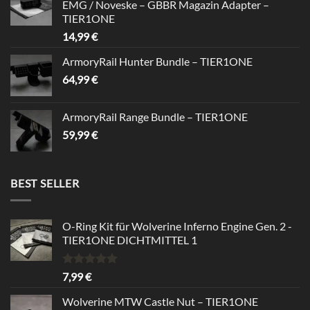
EMG / Noveske – GBBR Magazin Adapter –
39,99 €
34,99 €.
TIER1ONE
14,99
€
ArmoryRail Hunter Bundle – TIER1ONE
64,99
€
ArmoryRail Range Bundle – TIER1ONE
59,99
€
BEST SELLER
O-Ring Kit für Wolverine Inferno Engine Gen. 2 -
TIER1ONE DICHTMITTEL 1
Bewertet
7,99
€
mit
5.00
von 5
Wolverine MTW Castle Nut – TIER1ONE