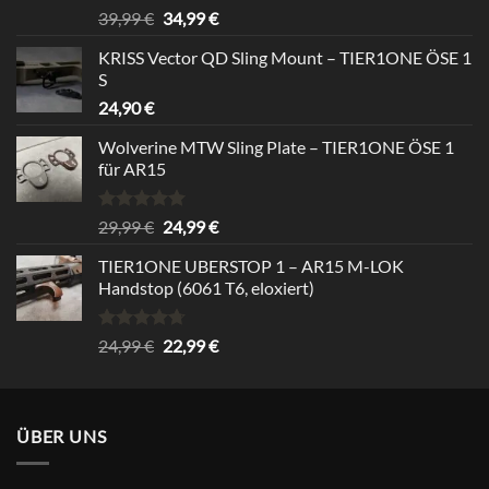
Bewertet
Ursprünglicher
Aktueller
39,99
€
34,99
€
mit
5.00
Preis
Preis
von 5
KRISS Vector QD Sling Mount – TIER1ONE ÖSE 1
war:
ist:
S
39,99 €
34,99 €.
24,90
€
Wolverine MTW Sling Plate – TIER1ONE ÖSE 1
für AR15
Bewertet
Ursprünglicher
Aktueller
29,99
€
24,99
€
mit
5.00
Preis
Preis
von 5
TIER1ONE UBERSTOP 1 – AR15 M-LOK
war:
ist:
Handstop (6061 T6, eloxiert)
29,99 €
24,99 €.
Bewertet
Ursprünglicher
Aktueller
24,99
€
22,99
€
mit
4.67
Preis
Preis
von 5
war:
ist:
24,99 €
22,99 €.
ÜBER UNS