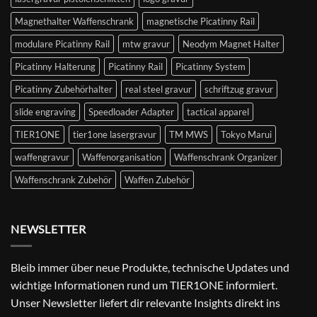
Magnethalter Waffenschrank
magnetische Picatinny Rail
modulare Picatinny Rail
mtw gravur
Neodym Magnet Halter
Picatinny Halterung
Picatinny Rail
Picatinny System
Picatinny Zubehörhalter
real steel gravur
schriftzug gravur
slide engraving
Speedloader Adapter
tactical apparel
TIER1ONE
tier1one lasergravur
TM MWS
Tokyo Marui
waffengravur
Waffenorganisation
Waffenschrank Organizer
Waffenschrank Zubehör
Waffen Zubehör
NEWSLETTER
Bleib immer über neue Produkte, technische Updates und
wichtige Informationen rund um TIER1ONE informiert.
Unser Newsletter liefert dir relevante Insights direkt ins