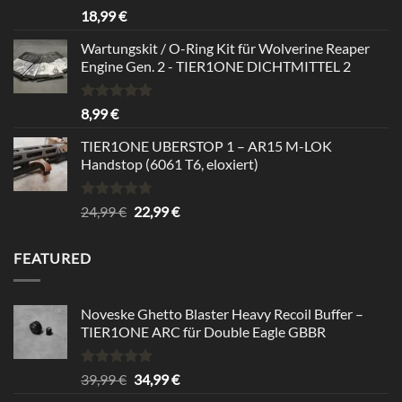
Bewertet
18,99
€
mit
5.00
von 5
Wartungskit / O-Ring Kit für Wolverine Reaper
Engine Gen. 2 - TIER1ONE DICHTMITTEL 2
Bewertet
8,99
€
mit
5.00
von 5
TIER1ONE UBERSTOP 1 – AR15 M-LOK
Handstop (6061 T6, eloxiert)
Bewertet
Ursprünglicher
Aktueller
24,99
€
22,99
€
mit
4.67
Preis
Preis
von 5
war:
ist:
FEATURED
24,99 €
22,99 €.
Noveske Ghetto Blaster Heavy Recoil Buffer –
TIER1ONE ARC für Double Eagle GBBR
Bewertet
Ursprünglicher
Aktueller
39,99
€
34,99
€
mit
5.00
Preis
Preis