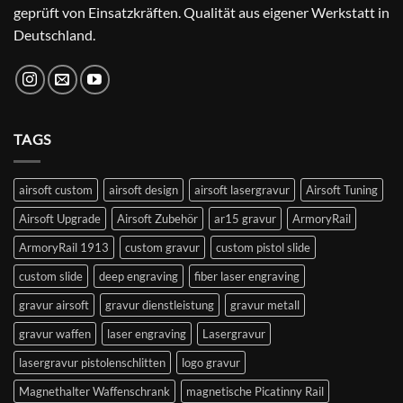
geprüft von Einsatzkräften. Qualität aus eigener Werkstatt in
Deutschland.
TAGS
airsoft custom
airsoft design
airsoft lasergravur
Airsoft Tuning
Airsoft Upgrade
Airsoft Zubehör
ar15 gravur
ArmoryRail
ArmoryRail 1913
custom gravur
custom pistol slide
custom slide
deep engraving
fiber laser engraving
gravur airsoft
gravur dienstleistung
gravur metall
gravur waffen
laser engraving
Lasergravur
lasergravur pistolenschlitten
logo gravur
Magnethalter Waffenschrank
magnetische Picatinny Rail