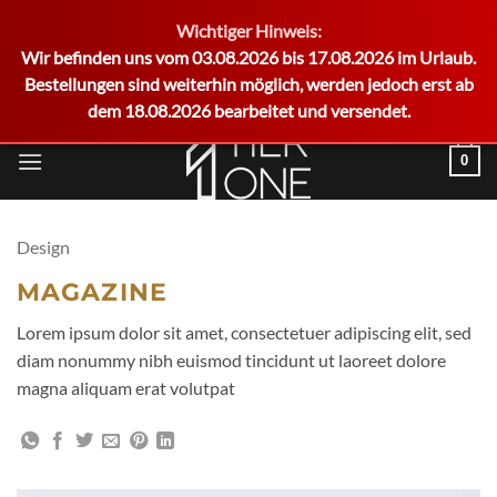
Wichtiger Hinweis:
German
Wir befinden uns vom 03.08.2026 bis 17.08.2026 im Urlaub.
Bestellungen sind weiterhin möglich, werden jedoch erst ab
dem 18.08.2026 bearbeitet und versendet.
Zum
0
Inhalt
springen
Design
MAGAZINE
Lorem ipsum dolor sit amet, consectetuer adipiscing elit, sed
diam nonummy nibh euismod tincidunt ut laoreet dolore
magna aliquam erat volutpat