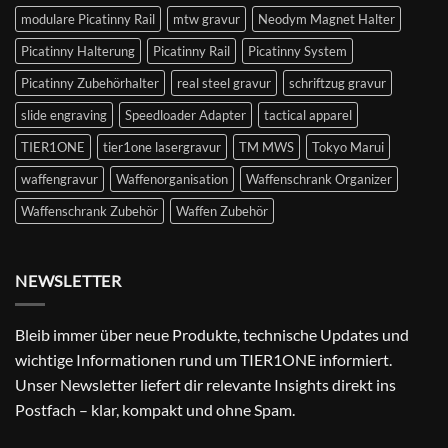
modulare Picatinny Rail
mtw gravur
Neodym Magnet Halter
Picatinny Halterung
Picatinny Rail
Picatinny System
Picatinny Zubehörhalter
real steel gravur
schriftzug gravur
slide engraving
Speedloader Adapter
tactical apparel
TIER1ONE
tier1one lasergravur
TM MWS
Tokyo Marui
waffengravur
Waffenorganisation
Waffenschrank Organizer
Waffenschrank Zubehör
Waffen Zubehör
NEWSLETTER
Bleib immer über neue Produkte, technische Updates und
wichtige Informationen rund um TIER1ONE informiert.
Unser Newsletter liefert dir relevante Insights direkt ins
Postfach – klar, kompakt und ohne Spam.