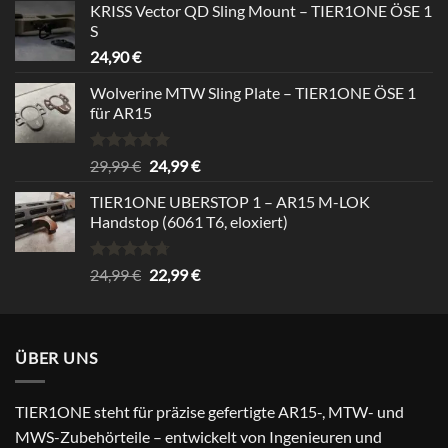
von 5
KRISS Vector QD Sling Mount – TIER1ONE ÖSE 1
war:
ist:
S
39,99 €
34,99 €.
24,90
€
Wolverine MTW Sling Plate – TIER1ONE ÖSE 1
für AR15
Bewertet
Ursprünglicher
Aktueller
29,99
€
24,99
€
mit
5.00
Preis
Preis
von 5
TIER1ONE UBERSTOP 1 – AR15 M-LOK
war:
ist:
Handstop (6061 T6, eloxiert)
29,99 €
24,99 €.
Bewertet
Ursprünglicher
Aktueller
24,99
€
22,99
€
mit
4.67
Preis
Preis
von 5
war:
ist:
24,99 €
22,99 €.
ÜBER UNS
TIER1ONE steht für präzise gefertigte AR15-, MTW- und
MWS-Zubehörteile – entwickelt von Ingenieuren und