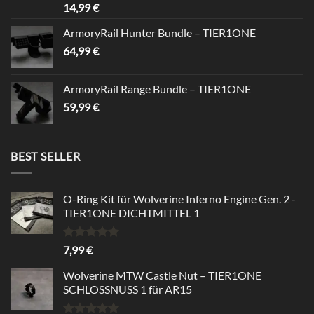
14,99
€
ArmoryRail Hunter Bundle – TIER1ONE
64,99
€
ArmoryRail Range Bundle – TIER1ONE
59,99
€
BEST SELLER
O-Ring Kit für Wolverine Inferno Engine Gen. 2 -
TIER1ONE DICHTMITTEL 1
Bewertet
7,99
€
mit
5.00
von 5
Wolverine MTW Castle Nut – TIER1ONE
SCHLOSSNUSS 1 für AR15