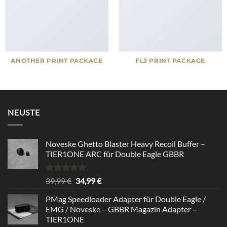
ANOTHER PRINT PACKAGE
FL3 PRINT PACKAGE
NEUSTE
Noveske Ghetto Blaster Heavy Recoil Buffer –
TIER1ONE ARC für Double Eagle GBBR
Bewertet
Ursprünglicher
Aktueller
39,99
€
34,99
€
mit
5.00
Preis
Preis
von 5
PMag Speedloader Adapter für Double Eagle /
war:
ist:
EMG / Noveske – GBBR Magazin Adapter –
39,99 €
34,99 €.
TIER1ONE