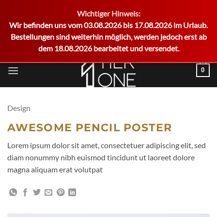
Wichtiger Hinweis:
German
Wir befinden uns vom 03.08.2026 bis 17.08.2026 im Urlaub.
Bestellungen sind weiterhin möglich, werden jedoch erst ab
dem 18.08.2026 bearbeitet und versendet.
Zum
0
Inhalt
springen
Design
AWESOME PENCIL POSTER
Lorem ipsum dolor sit amet, consectetuer adipiscing elit, sed
diam nonummy nibh euismod tincidunt ut laoreet dolore
magna aliquam erat volutpat