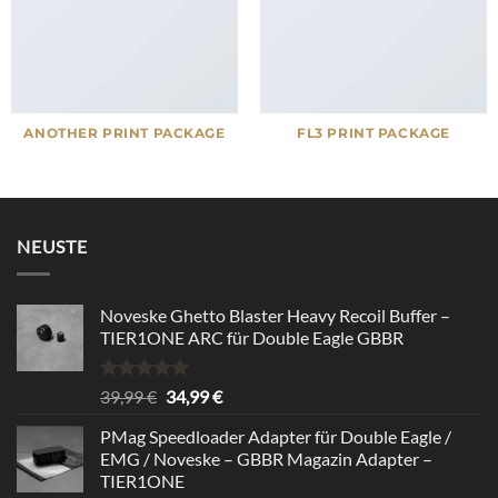
ANOTHER PRINT PACKAGE
FL3 PRINT PACKAGE
NEUSTE
Noveske Ghetto Blaster Heavy Recoil Buffer –
TIER1ONE ARC für Double Eagle GBBR
Bewertet
Ursprünglicher
Aktueller
39,99
€
34,99
€
mit
5.00
Preis
Preis
von 5
PMag Speedloader Adapter für Double Eagle /
war:
ist:
EMG / Noveske – GBBR Magazin Adapter –
39,99 €
34,99 €.
TIER1ONE