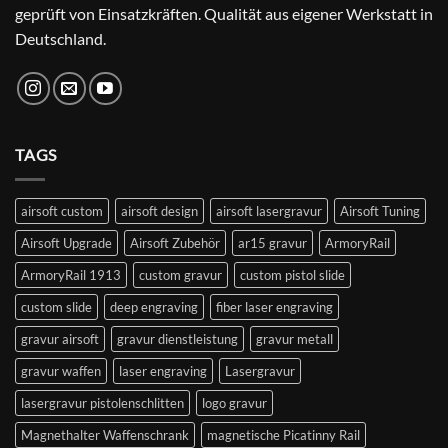
geprüft von Einsatzkräften. Qualität aus eigener Werkstatt in
Deutschland.
TAGS
airsoft custom
airsoft design
airsoft lasergravur
Airsoft Tuning
Airsoft Upgrade
Airsoft Zubehör
ar15 gravur
ArmoryRail
ArmoryRail 1913
custom gravur
custom pistol slide
custom slide
deep engraving
fiber laser engraving
gravur airsoft
gravur dienstleistung
gravur metall
gravur waffen
laser engraving
Lasergravur
lasergravur pistolenschlitten
logo gravur
Magnethalter Waffenschrank
magnetische Picatinny Rail