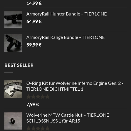
14,99
€
ArmoryRail Hunter Bundle – TIER1ONE
64,99
€
ArmoryRail Range Bundle – TIER1ONE
59,99
€
BEST SELLER
O-Ring Kit für Wolverine Inferno Engine Gen. 2 -
TIER1ONE DICHTMITTEL 1
Bewertet
7,99
€
mit
5.00
von 5
Wolverine MTW Castle Nut – TIER1ONE
SCHLOSSNUSS 1 für AR15