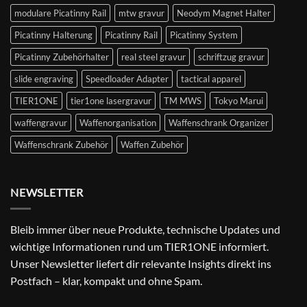
modulare Picatinny Rail
mtw gravur
Neodym Magnet Halter
Picatinny Halterung
Picatinny Rail
Picatinny System
Picatinny Zubehörhalter
real steel gravur
schriftzug gravur
slide engraving
Speedloader Adapter
tactical apparel
TIER1ONE
tier1one lasergravur
TM MWS
Tokyo Marui
waffengravur
Waffenorganisation
Waffenschrank Organizer
Waffenschrank Zubehör
Waffen Zubehör
NEWSLETTER
Bleib immer über neue Produkte, technische Updates und
wichtige Informationen rund um TIER1ONE informiert.
Unser Newsletter liefert dir relevante Insights direkt ins
Postfach – klar, kompakt und ohne Spam.