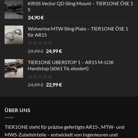
von 5
KRISS Vector QD Sling Mount – TIER1ONE ÖSE 1
war:
ist:
S
39,99 €
34,99 €.
24,90
€
Wolverine MTW Sling Plate – TIER1ONE ÖSE 1
für AR15
Bewertet
Ursprünglicher
Aktueller
29,99
€
24,99
€
mit
5.00
Preis
Preis
von 5
TIER1ONE UBERSTOP 1 – AR15 M-LOK
war:
ist:
Handstop (6061 T6, eloxiert)
29,99 €
24,99 €.
Bewertet
Ursprünglicher
Aktueller
24,99
€
22,99
€
mit
4.67
Preis
Preis
von 5
war:
ist:
24,99 €
22,99 €.
ÜBER UNS
TIER1ONE steht für präzise gefertigte AR15-, MTW- und
MWS-Zubehörteile – entwickelt von Ingenieuren und