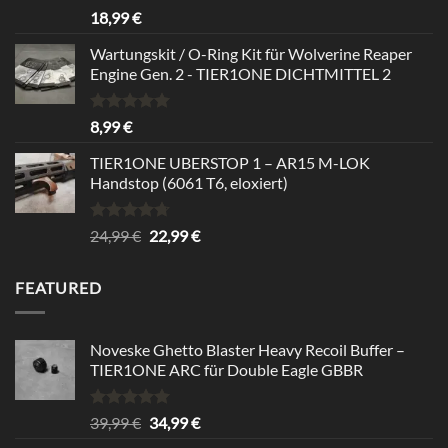
Bewertet
18,99
€
mit
5.00
von 5
Wartungskit / O-Ring Kit für Wolverine Reaper
Engine Gen. 2 - TIER1ONE DICHTMITTEL 2
Bewertet
8,99
€
mit
5.00
von 5
TIER1ONE UBERSTOP 1 – AR15 M-LOK
Handstop (6061 T6, eloxiert)
Bewertet
Ursprünglicher
Aktueller
24,99
€
22,99
€
mit
4.67
Preis
Preis
von 5
war:
ist:
FEATURED
24,99 €
22,99 €.
Noveske Ghetto Blaster Heavy Recoil Buffer –
TIER1ONE ARC für Double Eagle GBBR
Bewertet
Ursprünglicher
Aktueller
39,99
€
34,99
€
mit
5.00
Preis
Preis