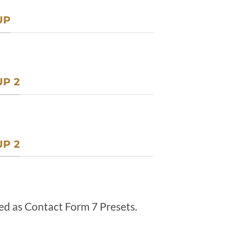
UP
P 2
P 2
ed as Contact Form 7 Presets.