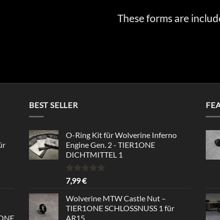
These forms are includ
BEST SELLER
FE
O-Ring Kit für Wolverine Inferno
ür
Engine Gen. 2 - TIER1ONE
DICHTMITTEL 1
Bewertet
7,99
€
mit
5.00
von 5
Wolverine MTW Castle Nut –
TIER1ONE SCHLOSSNUSS 1 für
1ONE
AR15