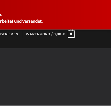
German
.
rbeitet und versendet.
0
ISTRIEREN
WARENKORB /
0,00
€
MS
7 Plugin.