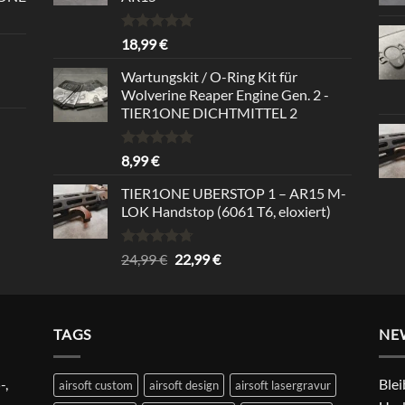
Bewertet
18,99
€
mit
5.00
von 5
Wartungskit / O-Ring Kit für
Wolverine Reaper Engine Gen. 2 -
TIER1ONE DICHTMITTEL 2
Bewertet
8,99
€
mit
5.00
von 5
TIER1ONE UBERSTOP 1 – AR15 M-
LOK Handstop (6061 T6, eloxiert)
Bewertet
Ursprünglicher
Aktueller
24,99
€
22,99
€
mit
4.67
Preis
Preis
von 5
war:
ist:
24,99 €
22,99 €.
TAGS
NE
-,
Blei
airsoft custom
airsoft design
airsoft lasergravur