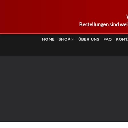
Bestellungen sind wei
Zum
Inhalt
HOME
SHOP
ÜBER UNS
FAQ
KONT
springen
C
Create P