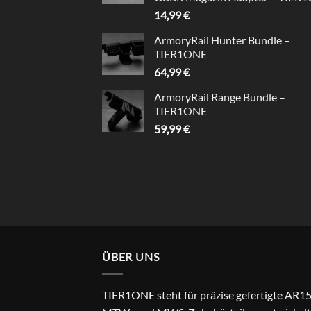
14,99
€
ArmoryRail Hunter Bundle –
TIER1ONE
64,99
€
ArmoryRail Range Bundle –
TIER1ONE
59,99
€
ÜBER UNS
TIER1ONE steht für präzise gefertigte AR15