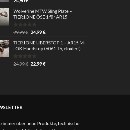
24,90
€
Wolverine MTW Sling Plate –
TIER1ONE ÖSE 1 für AR15
Bewertet
Ursprünglicher
Aktueller
29,99
€
24,99
€
mit
5.00
Preis
Preis
von 5
TIER1ONE UBERSTOP 1 – AR15 M-
war:
ist:
LOK Handstop (6061 T6, eloxiert)
29,99 €
24,99 €.
Bewertet
Ursprünglicher
Aktueller
24,99
€
22,99
€
mit
4.67
Preis
Preis
von 5
war:
ist:
24,99 €
22,99 €.
WSLETTER
b immer über neue Produkte, technische