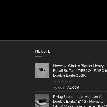
NEUSTE
Noveske Ghetto Blaster Heavy
Recoil Buffer – TIER1ONE ARC f
Double Eagle GBBR
Bewertet
Ursprünglicher
Aktueller
39,99
€
34,99
€
mit
5.00
Preis
Preis
von 5
PMag Speedloader Adapter für
war:
ist:
Double Eagle / EMG / Noveske –
39,99 €
34,99 €.
GBBR Magazin Adapter – TIER