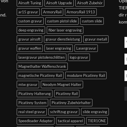
 von
Upd
Airsoft Tuning
Airsoft Upgrade
Airsoft Zubehör
.
TIER
ar15 gravur
ArmoryRail
ArmoryRail 1913
and.
dir 
custom gravur
custom pistol slide
custom slide
kom
deep engraving
fiber laser engraving
gravur airsoft
gravur dienstleistung
gravur metall
gravur waffen
laser engraving
Lasergravur
lasergravur pistolenschlitten
logo gravur
Magnethalter Waffenschrank
magnetische Picatinny Rail
modulare Picatinny Rail
mtw gravur
Neodym Magnet Halter
Picatinny Halterung
Picatinny Rail
Picatinny System
Picatinny Zubehörhalter
real steel gravur
schriftzug gravur
slide engraving
Speedloader Adapter
tactical apparel
TIER1ONE