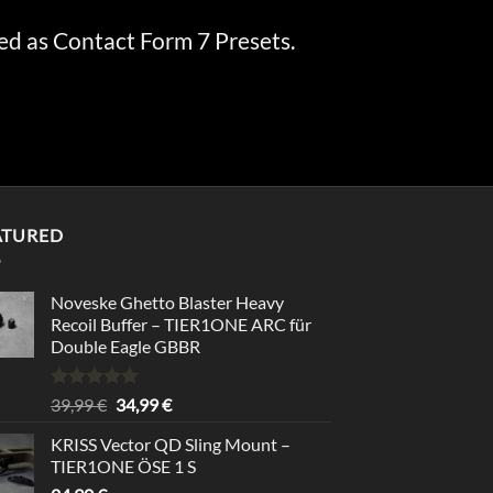
ed as Contact Form 7 Presets.
ATURED
Noveske Ghetto Blaster Heavy
Recoil Buffer – TIER1ONE ARC für
Double Eagle GBBR
Bewertet
Ursprünglicher
Aktueller
39,99
€
34,99
€
mit
5.00
Preis
Preis
von 5
KRISS Vector QD Sling Mount –
war:
ist:
TIER1ONE ÖSE 1 S
39,99 €
34,99 €.