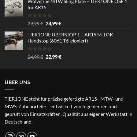
Wolverine MTW Sling Plate – TIER1ONE ÖSE 1
für AR15
Rated
5.00
Original
Current
29,99
€
24,99
€
out of 5
price
price
TIER1ONE UBERSTOP 1 – AR15 M-LOK
was:
is:
Handstop (6061 T6, eloxiert)
29,99 €.
24,99 €.
Rated
4.67
Original
Current
24,99
€
22,99
€
out of 5
price
price
was:
is:
24,99 €.
22,99 €.
ÜBER UNS
TIER1ONE steht für präzise gefertigte AR15-, MTW- und
MWS-Zubehörteile – entwickelt von Ingenieuren und
geprüft von Einsatzkräften. Qualität aus eigener Werkstatt in
Deutschland.