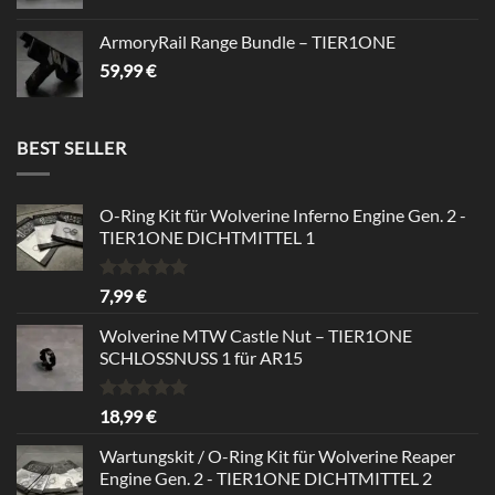
ArmoryRail Range Bundle – TIER1ONE
59,99
€
BEST SELLER
O-Ring Kit für Wolverine Inferno Engine Gen. 2 -
TIER1ONE DICHTMITTEL 1
Rated
5.00
7,99
€
out of 5
Wolverine MTW Castle Nut – TIER1ONE
SCHLOSSNUSS 1 für AR15
Rated
5.00
18,99
€
out of 5
Wartungskit / O-Ring Kit für Wolverine Reaper
Engine Gen. 2 - TIER1ONE DICHTMITTEL 2