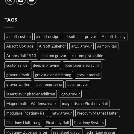
TAGS
airsoft custom
airsoft design
airsoft lasergravur
Airsoft Tuning
Airsoft Upgrade
Airsoft Zubehör
ar15 gravur
ArmoryRail
ArmoryRail 1913
custom gravur
custom pistol slide
custom slide
deep engraving
fiber laser engraving
gravur airsoft
gravur dienstleistung
gravur metall
gravur waffen
laser engraving
Lasergravur
lasergravur pistolenschlitten
logo gravur
Magnethalter Waffenschrank
magnetische Picatinny Rail
modulare Picatinny Rail
mtw gravur
Neodym Magnet Halter
Picatinny Halterung
Picatinny Rail
Picatinny System
Picatinny Zubehörhalter
real steel gravur
schriftzug gravur