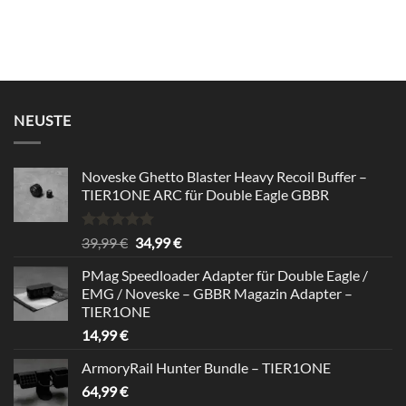
NEUSTE
Noveske Ghetto Blaster Heavy Recoil Buffer –
TIER1ONE ARC für Double Eagle GBBR
Rated
5.00
Original
Current
39,99
€
34,99
€
out of 5
price
price
PMag Speedloader Adapter für Double Eagle /
was:
is:
EMG / Noveske – GBBR Magazin Adapter –
39,99 €.
34,99 €.
TIER1ONE
14,99
€
ArmoryRail Hunter Bundle – TIER1ONE
64,99
€