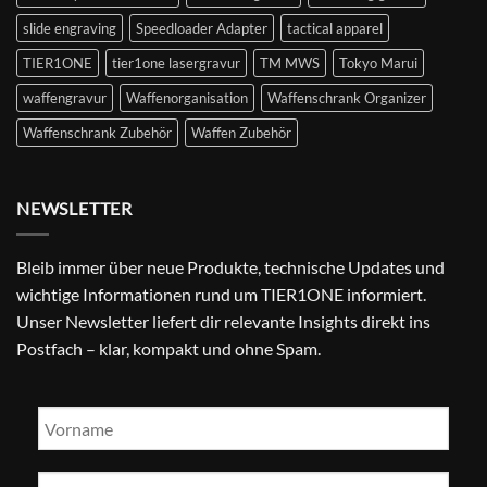
slide engraving
Speedloader Adapter
tactical apparel
TIER1ONE
tier1one lasergravur
TM MWS
Tokyo Marui
waffengravur
Waffenorganisation
Waffenschrank Organizer
Waffenschrank Zubehör
Waffen Zubehör
NEWSLETTER
Bleib immer über neue Produkte, technische Updates und
wichtige Informationen rund um TIER1ONE informiert.
Unser Newsletter liefert dir relevante Insights direkt ins
Postfach – klar, kompakt und ohne Spam.