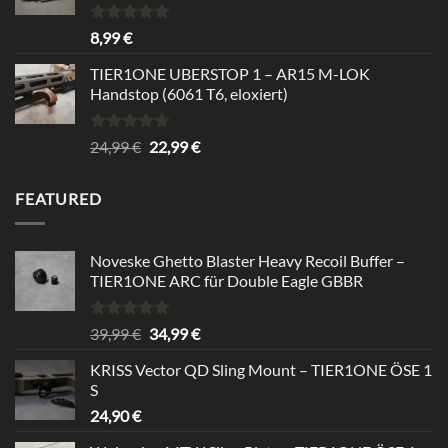
Rated
5.00
8,99
€
out of 5
TIER1ONE UBERSTOP 1 – AR15 M-LOK
Handstop (6061 T6, eloxiert)
Rated
4.67
Original
Current
24,99
€
22,99
€
out of 5
price
price
was:
is:
FEATURED
24,99 €.
22,99 €.
Noveske Ghetto Blaster Heavy Recoil Buffer –
TIER1ONE ARC für Double Eagle GBBR
Rated
5.00
Original
Current
39,99
€
34,99
€
out of 5
price
price
KRISS Vector QD Sling Mount – TIER1ONE ÖSE 1
was:
is:
S
39,99 €.
34,99 €.
24,90
€