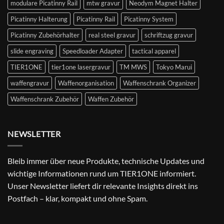
modulare Picatinny Rail
mtw gravur
Neodym Magnet Halter
Picatinny Halterung
Picatinny Rail
Picatinny System
Picatinny Zubehörhalter
real steel gravur
schriftzug gravur
slide engraving
Speedloader Adapter
tactical apparel
TIER1ONE
tier1one lasergravur
TM MWS
Tokyo Marui
waffengravur
Waffenorganisation
Waffenschrank Organizer
Waffenschrank Zubehör
Waffen Zubehör
NEWSLETTER
Bleib immer über neue Produkte, technische Updates und
wichtige Informationen rund um TIER1ONE informiert.
Unser Newsletter liefert dir relevante Insights direkt ins
Postfach – klar, kompakt und ohne Spam.