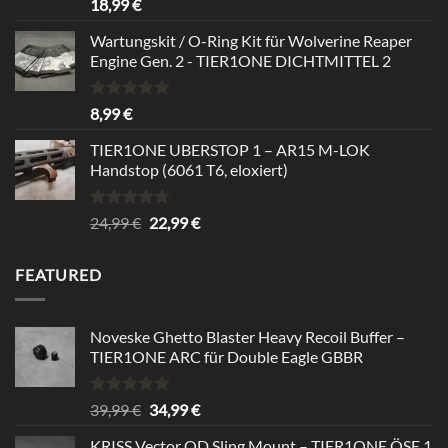
Rated
5.00
18,99
€
out of 5
Wartungskit / O-Ring Kit für Wolverine Reaper
Engine Gen. 2 - TIER1ONE DICHTMITTEL 2
Rated
5.00
8,99
€
out of 5
TIER1ONE UBERSTOP 1 – AR15 M-LOK
Handstop (6061 T6, eloxiert)
Rated
4.67
Original
Current
24,99
€
22,99
€
out of 5
price
price
was:
is:
FEATURED
24,99 €.
22,99 €.
Noveske Ghetto Blaster Heavy Recoil Buffer –
TIER1ONE ARC für Double Eagle GBBR
Rated
5.00
Original
Current
39,99
€
34,99
€
out of 5
price
price
KRISS Vector QD Sling Mount – TIER1ONE ÖSE 1