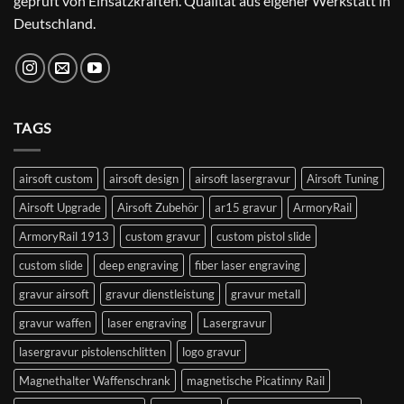
geprüft von Einsatzkräften. Qualität aus eigener Werkstatt in
Deutschland.
TAGS
airsoft custom
airsoft design
airsoft lasergravur
Airsoft Tuning
Airsoft Upgrade
Airsoft Zubehör
ar15 gravur
ArmoryRail
ArmoryRail 1913
custom gravur
custom pistol slide
custom slide
deep engraving
fiber laser engraving
gravur airsoft
gravur dienstleistung
gravur metall
gravur waffen
laser engraving
Lasergravur
lasergravur pistolenschlitten
logo gravur
Magnethalter Waffenschrank
magnetische Picatinny Rail