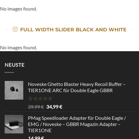
No images found.
FULL WIDTH SLIDER BLACK AND WHITE
No images found.
NEUSTE
Noveske Ghetto Blaster Heavy Recoil Buffer –
TIER1ONE ARC für Double Eagle GBBR
Rated
5.00
Original
Current
39,99
€
34,99
€
out of 5
price
price
PMag Speedloader Adapter für Double Eagle /
was:
is:
EMG / Noveske – GBBR Magazin Adapter –
39,99 €.
34,99 €.
TIER1ONE
14,99
€