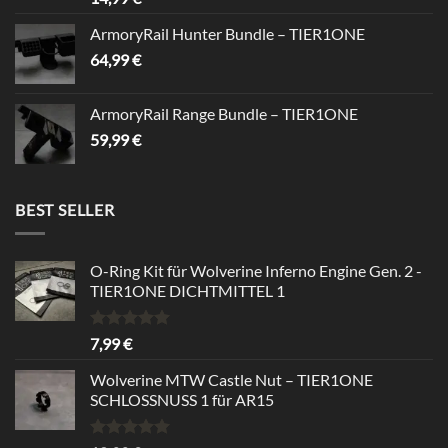
ArmoryRail Hunter Bundle – TIER1ONE
64,99
€
ArmoryRail Range Bundle – TIER1ONE
59,99
€
BEST SELLER
O-Ring Kit für Wolverine Inferno Engine Gen. 2 -
TIER1ONE DICHTMITTEL 1
Rated
5.00
7,99
€
out of 5
Wolverine MTW Castle Nut – TIER1ONE
SCHLOSSNUSS 1 für AR15