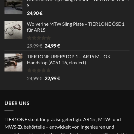
was:
is:
S
39,99 €.
34,99 €.
24,90
€
Wolverine MTW Sling Plate – TIER1ONE ÖSE 1
für AR15
Rated
5.00
Original
Current
29,99
€
24,99
€
out of 5
price
price
TIER1ONE UBERSTOP 1 – AR15 M-LOK
was:
is:
Handstop (6061 T6, eloxiert)
29,99 €.
24,99 €.
Rated
4.67
Original
Current
24,99
€
22,99
€
out of 5
price
price
was:
is:
24,99 €.
22,99 €.
ÜBER UNS
TIER1ONE steht für präzise gefertigte AR15-, MTW- und
MWS-Zubehörteile – entwickelt von Ingenieuren und