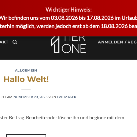
Wichtiger Hinweis:
Wir befinden uns vom 03.08.2026 bis 17.08.2026 im Urlaub
terhin möglich, werden jedoch erst ab dem 18.08.2026 bea
AKT
ANMELDEN / REG
ALLGEMEIN
Hallo Welt!
ICHT AM
NOVEMBER 20, 2025
VON
EVILMAKER
ter Beitrag. Bearbeite oder lösche ihn und beginne mit dem