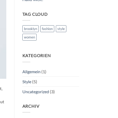
TAG CLOUD
brooklyn
fashion
style
women
KATEGORIEN
Allgemein
(1)
Style
(5)
t,
Uncategorized
(3)
 ut
ARCHIV