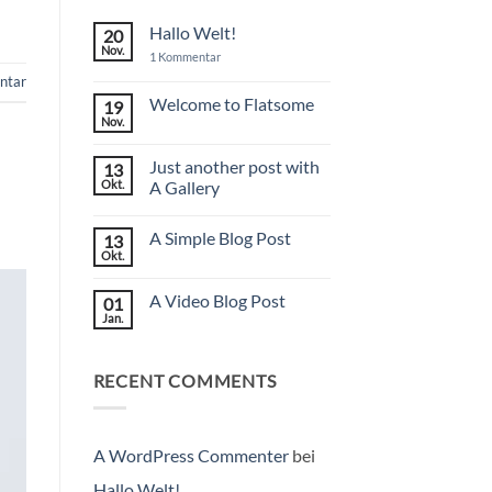
Hallo Welt!
20
Nov.
zu
1 Kommentar
Hallo
tar
Welt!
Welcome to Flatsome
19
Nov.
Keine
Kommentare
zu
Just another post with
13
Welcome
to
Okt.
A Gallery
Flatsome
Keine
Kommentare
A Simple Blog Post
13
zu
Just
Okt.
Keine
another
Kommentare
post
zu
with
A Video Blog Post
01
A
A
Simple
Jan.
Gallery
Keine
Blog
Kommentare
Post
zu
A
RECENT COMMENTS
Video
Blog
Post
A WordPress Commenter
bei
Hallo Welt!