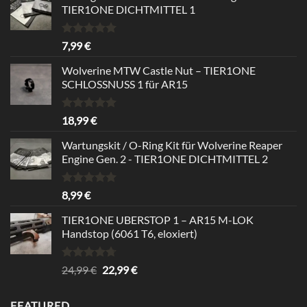
TIER1ONE DICHTMITTEL 1
Bewertet
7,99
€
mit
5.00
von 5
Wolverine MTW Castle Nut – TIER1ONE
SCHLOSSNUSS 1 für AR15
Bewertet
18,99
€
mit
5.00
von 5
Wartungskit / O-Ring Kit für Wolverine Reaper
Engine Gen. 2 - TIER1ONE DICHTMITTEL 2
Bewertet
8,99
€
mit
5.00
von 5
TIER1ONE UBERSTOP 1 – AR15 M-LOK
Handstop (6061 T6, eloxiert)
Bewertet
Ursprünglicher
Aktueller
24,99
€
22,99
€
mit
4.67
Preis
Preis
von 5
war:
ist:
FEATURED