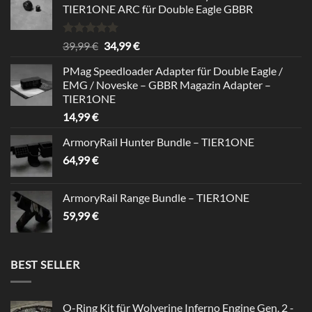
TIER1ONE ARC für Double Eagle GBBR
Bewertet
Ursprünglicher
Aktueller
39,99
€
34,99
€
mit
5.00
Preis
Preis
von 5
PMag Speedloader Adapter für Double Eagle /
war:
ist:
EMG / Noveske – GBBR Magazin Adapter –
39,99 €
34,99 €.
TIER1ONE
14,99
€
ArmoryRail Hunter Bundle – TIER1ONE
64,99
€
ArmoryRail Range Bundle – TIER1ONE
59,99
€
BEST SELLER
O-Ring Kit für Wolverine Inferno Engine Gen. 2 -