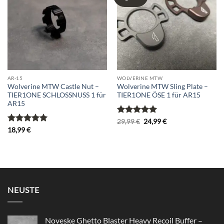
wishlist
wishlist
AR-15
WOLVERINE MTW
Wolverine MTW Castle Nut –
Wolverine MTW Sling Plate –
TIER1ONE SCHLOSSNUSS 1 für
TIER1ONE ÖSE 1 für AR15
AR15
Bewertet
Ursprünglicher
Aktueller
29,99
€
24,99
€
Preis
Preis
mit
5
von
Bewertet
18,99
€
war:
ist:
5
mit
5
von
29,99 €
24,99 €.
5
NEUSTE
Noveske Ghetto Blaster Heavy Recoil Buffer –