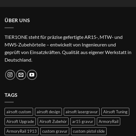
Preis
Preis
von 5
war:
ist:
24,99 €
22,99 €.
ÜBER UNS
TIER1ONE steht für präzise gefertigte AR15-, MTW- und
MWS-Zubehörteile – entwickelt von Ingenieuren und
geprüft von Einsatzkräften. Qualität aus eigener Werkstatt in
Deutschland.
TAGS
airsoft custom
airsoft design
airsoft lasergravur
Airsoft Tuning
Airsoft Upgrade
Airsoft Zubehör
ar15 gravur
ArmoryRail
ArmoryRail 1913
custom gravur
custom pistol slide