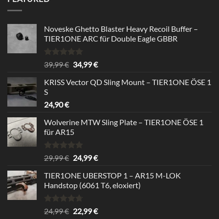
24,99 €
22,99 €.
Noveske Ghetto Blaster Heavy Recoil Buffer –
TIER1ONE ARC für Double Eagle GBBR
Bewertet
Ursprünglicher
Aktueller
39,99
€
34,99
€
mit
5.00
Preis
Preis
von 5
KRISS Vector QD Sling Mount – TIER1ONE ÖSE 1
war:
ist:
S
39,99 €
34,99 €.
24,90
€
Wolverine MTW Sling Plate – TIER1ONE ÖSE 1
für AR15
Bewertet
Ursprünglicher
Aktueller
29,99
€
24,99
€
mit
5.00
Preis
Preis
von 5
TIER1ONE UBERSTOP 1 – AR15 M-LOK
war:
ist:
Handstop (6061 T6, eloxiert)
29,99 €
24,99 €.
Bewertet
Ursprünglicher
Aktueller
24,99
€
22,99
€
mit
4.67