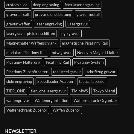
custom slide
deep engraving
fiber laser engraving
gravur airsoft
gravur dienstleistung
gravur metall
gravur waffen
laser engraving
Lasergravur
lasergravur pistolenschlitten
logo gravur
Magnethalter Waffenschrank
magnetische Picatinny Rail
modulare Picatinny Rail
mtw gravur
Neodym Magnet Halter
Picatinny Halterung
Picatinny Rail
Picatinny System
Picatinny Zubehörhalter
real steel gravur
schriftzug gravur
slide engraving
Speedloader Adapter
tactical apparel
TIER1ONE
tier1one lasergravur
TM MWS
Tokyo Marui
waffengravur
Waffenorganisation
Waffenschrank Organizer
Waffenschrank Zubehör
Waffen Zubehör
NEWSLETTER