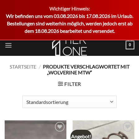
Wichtiger Hinweis:
German
Wir befinden uns vom 03.08.2026 bis 17.08.2026 im Urlaub.
Bestellungen sind weiterhin möglich, werden jedoch erst ab
dem 18.08.2026 bearbeitet und versendet.
Zum
0
Inhalt
springen
STARTSEITE
/
PRODUKTE VERSCHLAGWORTET MIT
„WOLVERINE MTW“
FILTER
Angebot!
Add to
Add to