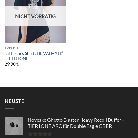
wishlist
NICHT VORRÄTIG
APPAREL
Taktisches Shirt „TIL VALHALL“
– TIER1ONE
29,90
€
NEUSTE
Noveske Ghetto Blaster Heavy Recoil Buffer –
TIER1ONE ARC für Double Eagle GBBR