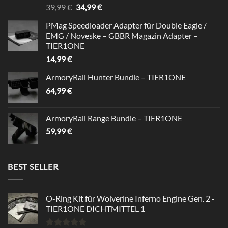
Rated
5.00
Original
Current
39,99
€
34,99
€
out of 5
price
price
PMag Speedloader Adapter für Double Eagle /
was:
is:
EMG / Noveske – GBBR Magazin Adapter –
39,99 €.
34,99 €.
TIER1ONE
14,99
€
ArmoryRail Hunter Bundle – TIER1ONE
64,99
€
ArmoryRail Range Bundle – TIER1ONE
59,99
€
BEST SELLER
O-Ring Kit für Wolverine Inferno Engine Gen. 2 -
TIER1ONE DICHTMITTEL 1