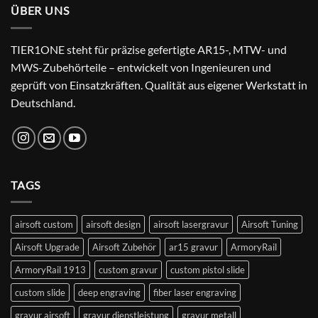
ÜBER UNS
TIER1ONE steht für präzise gefertigte AR15-, MTW- und
MWS-Zubehörteile – entwickelt von Ingenieuren und
geprüft von Einsatzkräften. Qualität aus eigener Werkstatt in
Deutschland.
TAGS
airsoft custom
airsoft design
airsoft lasergravur
Airsoft Tuning
Airsoft Upgrade
Airsoft Zubehör
ar15 gravur
ArmoryRail
ArmoryRail 1913
custom gravur
custom pistol slide
custom slide
deep engraving
fiber laser engraving
gravur airsoft
gravur dienstleistung
gravur metall