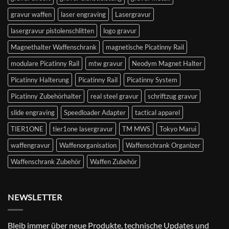
gravur waffen
laser engraving
Lasergravur
lasergravur pistolenschlitten
logo gravur
Magnethalter Waffenschrank
magnetische Picatinny Rail
modulare Picatinny Rail
mtw gravur
Neodym Magnet Halter
Picatinny Halterung
Picatinny Rail
Picatinny System
Picatinny Zubehörhalter
real steel gravur
schriftzug gravur
slide engraving
Speedloader Adapter
tactical apparel
TIER1ONE
tier1one lasergravur
TM MWS
Tokyo Marui
waffengravur
Waffenorganisation
Waffenschrank Organizer
Waffenschrank Zubehör
Waffen Zubehör
NEWSLETTER
Bleib immer über neue Produkte, technische Updates und