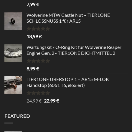
Rated
5.00
7,99
€
out of 5
Wolverine MTW Castle Nut – TIER1ONE
SCHLOSSNUSS 1 für AR15
Rated
5.00
18,99
€
out of 5
Wartungskit / O-Ring Kit für Wolverine Reaper
Engine Gen. 2 - TIER1ONE DICHTMITTEL 2
Rated
5.00
8,99
€
out of 5
TIER1ONE UBERSTOP 1 – AR15 M-LOK
Handstop (6061 T6, eloxiert)
Rated
4.67
Original
Current
24,99
€
22,99
€
out of 5
price
price
was:
is:
FEATURED
24,99 €.
22,99 €.