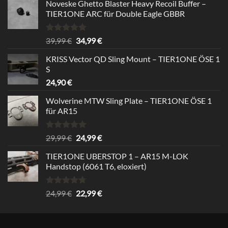
Noveske Ghetto Blaster Heavy Recoil Buffer –
TIER1ONE ARC für Double Eagle GBBR
Rated
5.00
Original
Current
39,99
€
34,99
€
out of 5
price
price
KRISS Vector QD Sling Mount – TIER1ONE ÖSE 1
was:
is:
S
39,99 €.
34,99 €.
24,90
€
Wolverine MTW Sling Plate – TIER1ONE ÖSE 1
für AR15
Rated
5.00
Original
Current
29,99
€
24,99
€
out of 5
price
price
TIER1ONE UBERSTOP 1 – AR15 M-LOK
was:
is:
Handstop (6061 T6, eloxiert)
29,99 €.
24,99 €.
Rated
4.67
Original
Current
24,99
€
22,99
€
out of 5
price
price
was:
is:
24,99 €.
22,99 €.