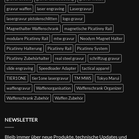
gravur waffen
laser engraving
Lasergravur
lasergravur pistolenschlitten
logo gravur
Magnethalter Waffenschrank
magnetische Picatinny Rail
modulare Picatinny Rail
mtw gravur
Neodym Magnet Halter
Picatinny Halterung
Picatinny Rail
Picatinny System
Picatinny Zubehörhalter
real steel gravur
schriftzug gravur
slide engraving
Speedloader Adapter
tactical apparel
TIER1ONE
tier1one lasergravur
TM MWS
Tokyo Marui
waffengravur
Waffenorganisation
Waffenschrank Organizer
Waffenschrank Zubehör
Waffen Zubehör
NEWSLETTER
Bleib immer über neue Produkte, technische Updates und