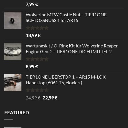
Rated
5.00
7,99
€
out of 5
Wolverine MTW Castle Nut – TIER1ONE
SCHLOSSNUSS 1 für AR15
Rated
5.00
18,99
€
out of 5
Wartungskit / O-Ring Kit für Wolverine Reaper
Engine Gen. 2 - TIER1ONE DICHTMITTEL 2
Rated
5.00
8,99
€
out of 5
TIER1ONE UBERSTOP 1 – AR15 M-LOK
Handstop (6061 T6, eloxiert)
Rated
4.67
Original
Current
24,99
€
22,99
€
out of 5
price
price
was:
is:
FEATURED
24,99 €.
22,99 €.