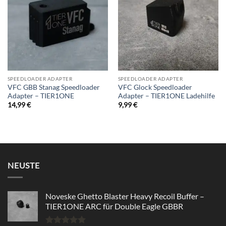
wishlist
wishlist
SPEEDLOADER ADAPTER
SPEEDLOADER ADAPTER
VFC GBB Stanag Speedloader
VFC Glock Speedloader
Adapter – TIER1ONE
Adapter – TIER1ONE Ladehilfe
14,99
€
9,99
€
NEUSTE
Noveske Ghetto Blaster Heavy Recoil Buffer –
TIER1ONE ARC für Double Eagle GBBR