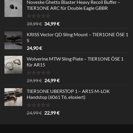
Noveske Ghetto Blaster Heavy Recoil Buffer –
TIER1ONE ARC für Double Eagle GBBR
Rated
5.00
Original
Current
39,99
€
34,99
€
out of 5
price
price
KRISS Vector QD Sling Mount – TIER1ONE ÖSE 1
was:
is:
S
39,99 €.
34,99 €.
24,90
€
Wolverine MTW Sling Plate – TIER1ONE ÖSE 1
für AR15
Rated
5.00
Original
Current
29,99
€
24,99
€
out of 5
price
price
TIER1ONE UBERSTOP 1 – AR15 M-LOK
was:
is:
Handstop (6061 T6, eloxiert)
29,99 €.
24,99 €.
Rated
4.67
Original
Current
24,99
€
22,99
€
out of 5
price
price
was:
is:
24,99 €.
22,99 €.