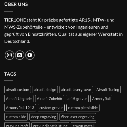
ÜBER UNS
TIER1ONE steht für präzise gefertigte AR15-, MTW- und
MWS-Zubehörteile – entwickelt von Ingenieuren und
geprüft von Einsatzkräften. Qualität aus eigener Werkstatt in
Deutschland.
TAGS
airsoft custom
airsoft design
airsoft lasergravur
Airsoft Tuning
Airsoft Upgrade
Airsoft Zubehör
ar15 gravur
ArmoryRail
ArmoryRail 1913
custom gravur
custom pistol slide
custom slide
deep engraving
fiber laser engraving
gravur airsoft
gravur dienstleistung
gravur metall