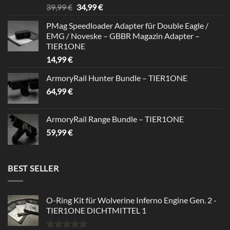
Rated
5.00
Original
Current
39,99
€
34,99
€
out of 5
price
price
PMag Speedloader Adapter für Double Eagle /
was:
is:
EMG / Noveske – GBBR Magazin Adapter –
39,99 €.
34,99 €.
TIER1ONE
14,99
€
ArmoryRail Hunter Bundle – TIER1ONE
64,99
€
ArmoryRail Range Bundle – TIER1ONE
59,99
€
BEST SELLER
O-Ring Kit für Wolverine Inferno Engine Gen. 2 -
TIER1ONE DICHTMITTEL 1