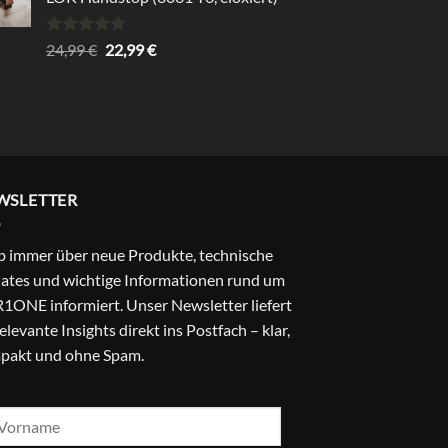
29,99 €.
24,99 €.
Rated
4.67
Original
Current
24,99
€
22,99
€
out of 5
price
price
was:
is:
24,99 €.
22,99 €.
WSLETTER
b immer über neue Produkte, technische
ates und wichtige Informationen rund um
1ONE informiert. Unser Newsletter liefert
relevante Insights direkt ins Postfach – klar,
pakt und ohne Spam.