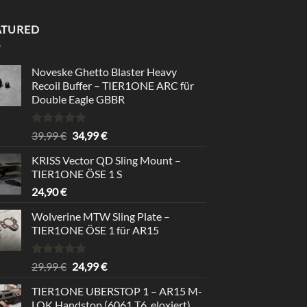
ATURED
Noveske Ghetto Blaster Heavy
Recoil Buffer – TIER1ONE ARC für
Double Eagle GBBR
Rated
5.00
Original
Current
39,99
€
34,99
€
out of 5
price
price
KRISS Vector QD Sling Mount –
was:
is:
TIER1ONE ÖSE 1 S
39,99 €.
34,99 €.
24,90
€
Wolverine MTW Sling Plate –
TIER1ONE ÖSE 1 für AR15
Rated
5.00
Original
Current
29,99
€
24,99
€
out of 5
price
price
TIER1ONE UBERSTOP 1 – AR15 M-
was:
is:
LOK Handstop (6061 T6, eloxiert)