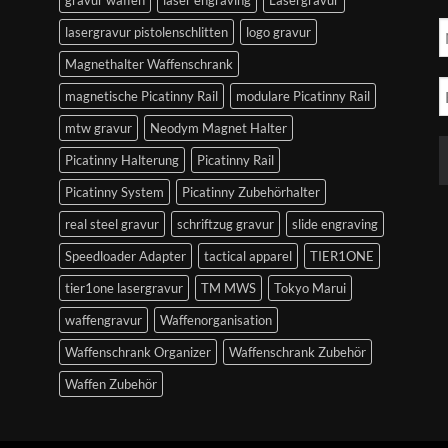
lasergravur pistolenschlitten
logo gravur
Magnethalter Waffenschrank
magnetische Picatinny Rail
modulare Picatinny Rail
mtw gravur
Neodym Magnet Halter
Picatinny Halterung
Picatinny Rail
Picatinny System
Picatinny Zubehörhalter
real steel gravur
schriftzug gravur
slide engraving
Speedloader Adapter
tactical apparel
TIER1ONE
tier1one lasergravur
TM MWS
Tokyo Marui
waffengravur
Waffenorganisation
Waffenschrank Organizer
Waffenschrank Zubehör
Waffen Zubehör