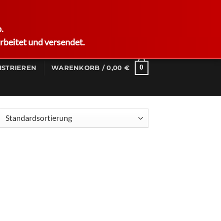
German
.
rbeitet und versendet.
0
ISTRIEREN
WARENKORB /
0,00
€