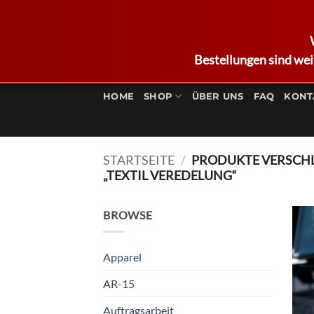
Bestellungen sind wei
Zum
Inhalt
HOME
SHOP
ÜBER UNS
FAQ
KONT
springen
STARTSEITE
/
PRODUKTE VERSCH
„TEXTIL VEREDELUNG“
BROWSE
Apparel
AR-15
Auftragsarbeit