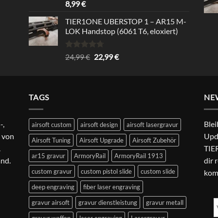
Rated
5.00
8,99
€
out of 5
TIER1ONE UBERSTOP 1 – AR15 M-
LOK Handstop (6061 T6, eloxiert)
Rated
4.67
Original
Current
24,99
€
22,99
€
out of 5
price
price
was:
is:
24,99 €.
22,99 €.
TAGS
NE
-,
Blei
airsoft custom
airsoft design
airsoft lasergravur
 von
Upd
Airsoft Tuning
Airsoft Upgrade
Airsoft Zubehör
.
TIER
ar15 gravur
ArmoryRail
ArmoryRail 1913
and.
dir 
custom gravur
custom pistol slide
custom slide
kom
deep engraving
fiber laser engraving
gravur airsoft
gravur dienstleistung
gravur metall
gravur waffen
laser engraving
Lasergravur