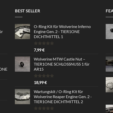
BEST SELLER
FE
O-Ring Kit für Wolverine Inferno
ür
Engine Gen. 2 - TIER1ONE
DICHTMITTEL 1
Rated
5.00
7,99
€
out of 5
Wolverine MTW Castle Nut –
TIER1ONE SCHLOSSNUSS 1 für
1ONE
AR15
Rated
5.00
18,99
€
out of 5
Wartungskit / O-Ring Kit für
Wolverine Reaper Engine Gen. 2 -
TIER1ONE DICHTMITTEL 2