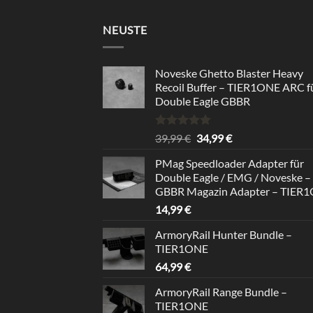
NEUSTE
Noveske Ghetto Blaster Heavy
Recoil Buffer – TIER1ONE ARC f
Double Eagle GBBR
Rated
5.00
Original
Current
39,99
€
34,99
€
out of 5
price
price
PMag Speedloader Adapter für
was:
is:
Double Eagle / EMG / Noveske –
39,99 €.
34,99 €.
GBBR Magazin Adapter – TIER
14,99
€
ArmoryRail Hunter Bundle –
TIER1ONE
64,99
€
ArmoryRail Range Bundle –
TIER1ONE