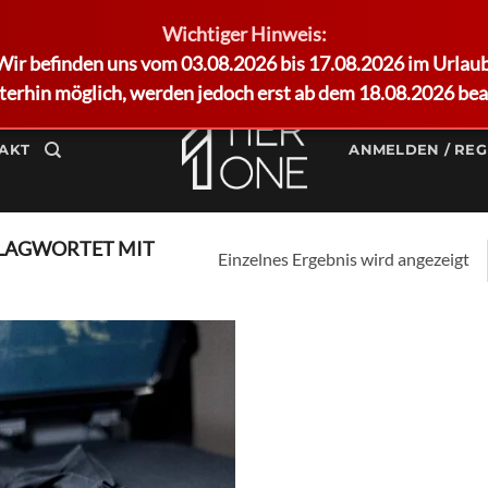
Wichtiger Hinweis:
Wir befinden uns vom 03.08.2026 bis 17.08.2026 im Urlaub
terhin möglich, werden jedoch erst ab dem 18.08.2026 bea
AKT
ANMELDEN / REG
LAGWORTET MIT
Einzelnes Ergebnis wird angezeigt
Add to
wishlist