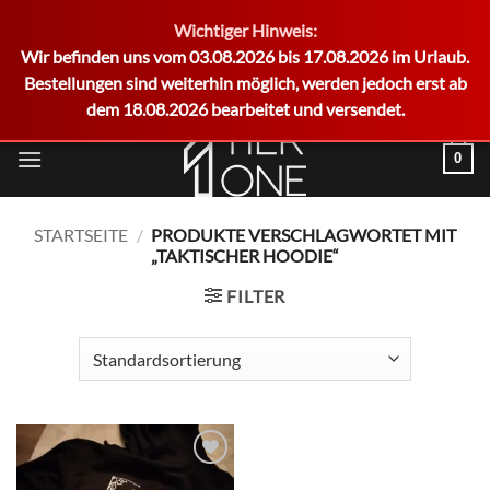
Wichtiger Hinweis:
German
Wir befinden uns vom 03.08.2026 bis 17.08.2026 im Urlaub.
Bestellungen sind weiterhin möglich, werden jedoch erst ab
dem 18.08.2026 bearbeitet und versendet.
Zum
0
Inhalt
springen
STARTSEITE
/
PRODUKTE VERSCHLAGWORTET MIT
„TAKTISCHER HOODIE“
FILTER
Add to