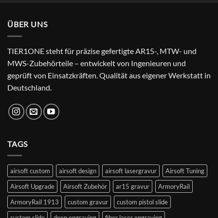
war:
ist:
24,99 €
22,99 €.
ÜBER UNS
TIER1ONE steht für präzise gefertigte AR15-, MTW- und
MWS-Zubehörteile – entwickelt von Ingenieuren und
geprüft von Einsatzkräften. Qualität aus eigener Werkstatt in
Deutschland.
TAGS
airsoft custom
airsoft design
airsoft lasergravur
Airsoft Tuning
Airsoft Upgrade
Airsoft Zubehör
ar15 gravur
ArmoryRail
ArmoryRail 1913
custom gravur
custom pistol slide
custom slide
deep engraving
fiber laser engraving