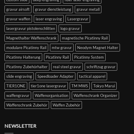
gravur airsoft
gravur dienstleistung
gravur metall
gravur waffen
laser engraving
Lasergravur
lasergravur pistolenschlitten
logo gravur
Magnethalter Waffenschrank
magnetische Picatinny Rail
modulare Picatinny Rail
mtw gravur
Neodym Magnet Halter
Picatinny Halterung
Picatinny Rail
Picatinny System
Picatinny Zubehörhalter
real steel gravur
schriftzug gravur
slide engraving
Speedloader Adapter
tactical apparel
TIER1ONE
tier1one lasergravur
TM MWS
Tokyo Marui
waffengravur
Waffenorganisation
Waffenschrank Organizer
Waffenschrank Zubehör
Waffen Zubehör
NEWSLETTER