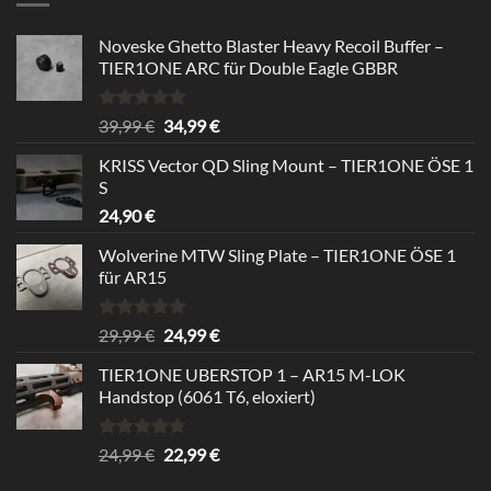
Noveske Ghetto Blaster Heavy Recoil Buffer –
TIER1ONE ARC für Double Eagle GBBR
Bewertet
Ursprünglicher
Aktueller
39,99
€
34,99
€
mit
5.00
Preis
Preis
von 5
KRISS Vector QD Sling Mount – TIER1ONE ÖSE 1
war:
ist:
S
39,99 €
34,99 €.
24,90
€
Wolverine MTW Sling Plate – TIER1ONE ÖSE 1
für AR15
Bewertet
Ursprünglicher
Aktueller
29,99
€
24,99
€
mit
5.00
Preis
Preis
von 5
TIER1ONE UBERSTOP 1 – AR15 M-LOK
war:
ist:
Handstop (6061 T6, eloxiert)
29,99 €
24,99 €.
Bewertet
Ursprünglicher
Aktueller
24,99
€
22,99
€
mit
4.67
Preis
Preis
von 5