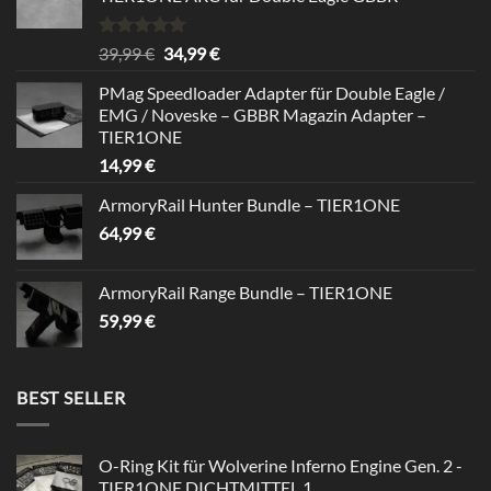
Bewertet
Ursprünglicher
Aktueller
39,99
€
34,99
€
mit
5.00
Preis
Preis
von 5
PMag Speedloader Adapter für Double Eagle /
war:
ist:
EMG / Noveske – GBBR Magazin Adapter –
39,99 €
34,99 €.
TIER1ONE
14,99
€
ArmoryRail Hunter Bundle – TIER1ONE
64,99
€
ArmoryRail Range Bundle – TIER1ONE
59,99
€
BEST SELLER
O-Ring Kit für Wolverine Inferno Engine Gen. 2 -
TIER1ONE DICHTMITTEL 1