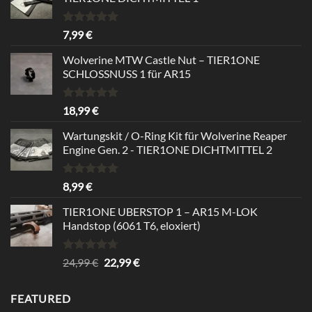
Bewertet
7,99
€
mit
5.00
von 5
Wolverine MTW Castle Nut – TIER1ONE
SCHLOSSNUSS 1 für AR15
Bewertet
18,99
€
mit
5.00
von 5
Wartungskit / O-Ring Kit für Wolverine Reaper
Engine Gen. 2 - TIER1ONE DICHTMITTEL 2
Bewertet
8,99
€
mit
5.00
von 5
TIER1ONE UBERSTOP 1 – AR15 M-LOK
Handstop (6061 T6, eloxiert)
Bewertet
Ursprünglicher
Aktueller
24,99
€
22,99
€
mit
4.67
Preis
Preis
von 5
war:
ist:
FEATURED
24,99 €
22,99 €.