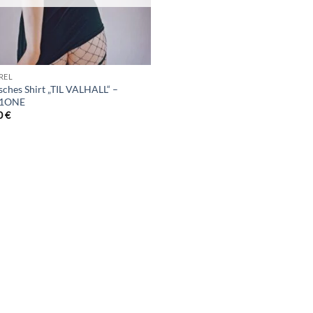
REL
isches Shirt „TIL VALHALL“ –
R1ONE
0
€