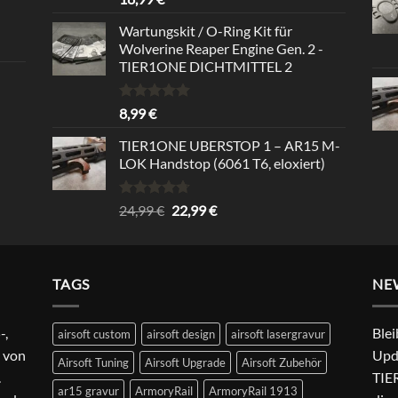
mit
5.00
von 5
Wartungskit / O-Ring Kit für
Wolverine Reaper Engine Gen. 2 -
TIER1ONE DICHTMITTEL 2
Bewertet
8,99
€
mit
5.00
von 5
TIER1ONE UBERSTOP 1 – AR15 M-
LOK Handstop (6061 T6, eloxiert)
Bewertet
Ursprünglicher
Aktueller
24,99
€
22,99
€
mit
4.67
Preis
Preis
von 5
war:
ist:
24,99 €
22,99 €.
TAGS
NE
-,
Blei
airsoft custom
airsoft design
airsoft lasergravur
 von
Upd
Airsoft Tuning
Airsoft Upgrade
Airsoft Zubehör
.
TIER
ar15 gravur
ArmoryRail
ArmoryRail 1913