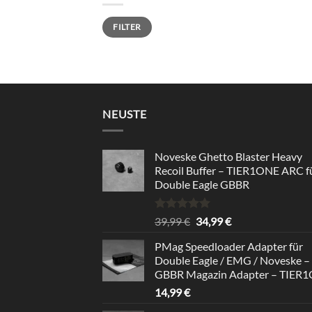
Min.
Max.
FILTER
Preis
Preis
NEUSTE
Noveske Ghetto Blaster Heavy
Recoil Buffer – TIER1ONE ARC f
Double Eagle GBBR
Bewertet
Ursprünglicher
Aktueller
39,99
€
34,99
€
mit
5.00
Preis
Preis
von 5
PMag Speedloader Adapter für
war:
ist:
Double Eagle / EMG / Noveske –
39,99 €
34,99 €.
GBBR Magazin Adapter – TIER
14,99
€