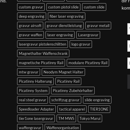
and.
dir 
custom gravur
custom pistol slide
custom slide
kom
deep engraving
fiber laser engraving
gravur airsoft
gravur dienstleistung
gravur metall
gravur waffen
laser engraving
Lasergravur
lasergravur pistolenschlitten
logo gravur
Magnethalter Waffenschrank
magnetische Picatinny Rail
modulare Picatinny Rail
mtw gravur
Neodym Magnet Halter
Picatinny Halterung
Picatinny Rail
Picatinny System
Picatinny Zubehörhalter
real steel gravur
schriftzug gravur
slide engraving
Speedloader Adapter
tactical apparel
TIER1ONE
tier1one lasergravur
TM MWS
Tokyo Marui
waffengravur
Waffenorganisation