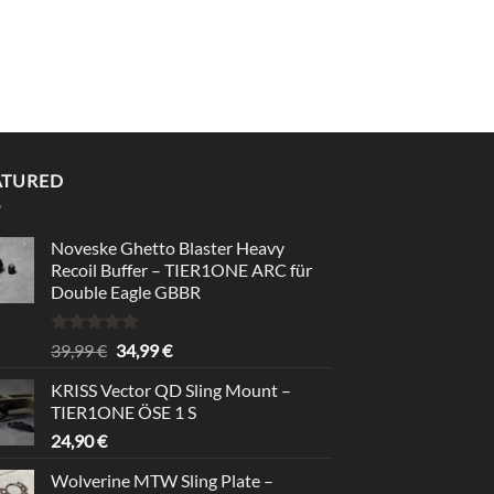
ATURED
Noveske Ghetto Blaster Heavy
Recoil Buffer – TIER1ONE ARC für
Double Eagle GBBR
Bewertet
Ursprünglicher
Aktueller
39,99
€
34,99
€
mit
5.00
Preis
Preis
von 5
KRISS Vector QD Sling Mount –
war:
ist:
TIER1ONE ÖSE 1 S
39,99 €
34,99 €.
24,90
€
Wolverine MTW Sling Plate –