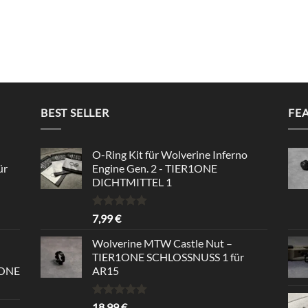
BEST SELLER
FE
O-Ring Kit für Wolverine Inferno
ür
Engine Gen. 2 - TIER1ONE
DICHTMITTEL 1
Bewertet
7,99
€
mit
5.00
von 5
Wolverine MTW Castle Nut –
TIER1ONE SCHLOSSNUSS 1 für
1ONE
AR15
Bewertet
18,99
€