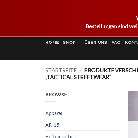
Bestellungen sind wei
Zum
Inhalt
HOME
SHOP
ÜBER UNS
FAQ
KONT
springen
STARTSEITE
/
PRODUKTE VERSCH
„TACTICAL STREETWEAR“
BROWSE
Apparel
AR-15
Auftragsarbeit