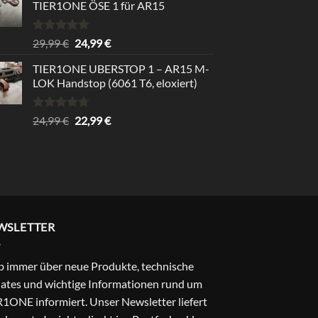
TIER1ONE ÖSE 1 für AR15
Bewertet
Ursprünglicher
Aktueller
29,99
€
24,99
€
mit
5.00
Preis
Preis
von 5
TIER1ONE UBERSTOP 1 – AR15 M-
war:
ist:
LOK Handstop (6061 T6, eloxiert)
29,99 €
24,99 €.
Bewertet
Ursprünglicher
Aktueller
24,99
€
22,99
€
mit
4.67
Preis
Preis
von 5
war:
ist:
24,99 €
22,99 €.
WSLETTER
b immer über neue Produkte, technische
ates und wichtige Informationen rund um
1ONE informiert. Unser Newsletter liefert