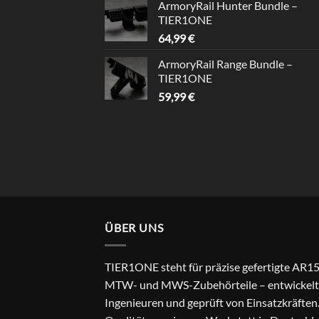
ArmoryRail Hunter Bundle –
TIER1ONE
64,99
€
ArmoryRail Range Bundle –
TIER1ONE
59,99
€
ÜBER UNS
TIER1ONE steht für präzise gefertigte AR15
MTW- und MWS-Zubehörteile – entwickelt
Ingenieuren und geprüft von Einsatzkräften