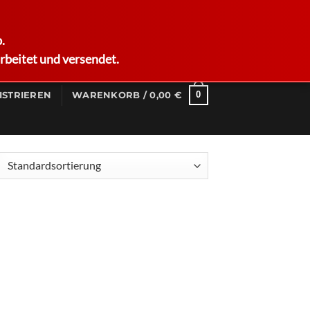
German
.
rbeitet und versendet.
0
ISTRIEREN
WARENKORB /
0,00
€