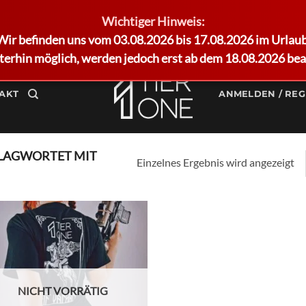
Wichtiger Hinweis:
Wir befinden uns vom 03.08.2026 bis 17.08.2026 im Urlaub
terhin möglich, werden jedoch erst ab dem 18.08.2026 bea
AKT
ANMELDEN / REG
LAGWORTET MIT
Einzelnes Ergebnis wird angezeigt
Add to
wishlist
NICHT VORRÄTIG