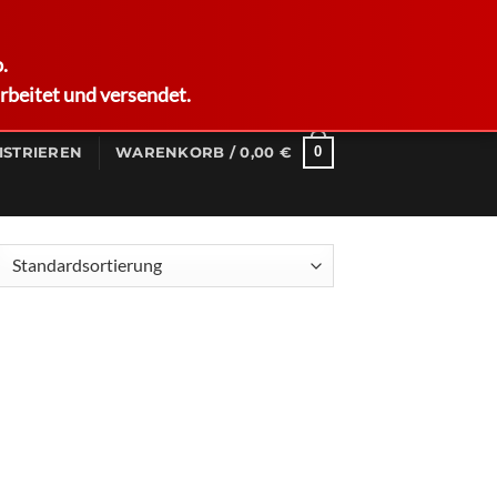
German
.
rbeitet und versendet.
0
ISTRIEREN
WARENKORB /
0,00
€