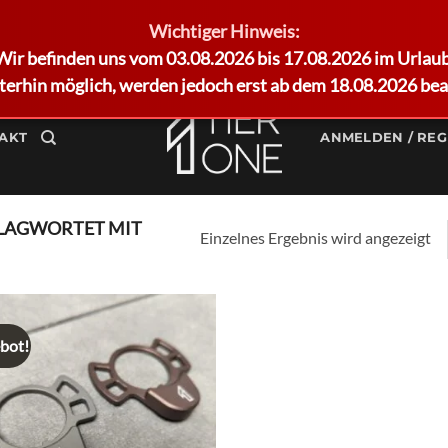
Wichtiger Hinweis:
Wir befinden uns vom 03.08.2026 bis 17.08.2026 im Urlaub
terhin möglich, werden jedoch erst ab dem 18.08.2026 bea
AKT
ANMELDEN / REG
LAGWORTET MIT
Einzelnes Ergebnis wird angezeigt
bot!
Add to
wishlist