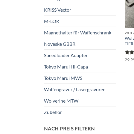
KRISS Vector
M-LOK
Magnethalter für Waffenschrank
WOLV
Wolv
TIER
Noveske GBBR
Speedloader Adapter
Bewe
29,9
mit
Tokyo Marui Hi-Capa
5
Tokyo Marui MWS
Waffengravur / Lasergravuren
Wolverine MTW
Zubehör
NACH PREIS FILTERN