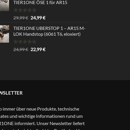
TIER1ONE ÖSE 1 für AR15
Rated
5.00
Original
Current
29,99
€
24,99
€
out of 5
price
price
TIER1ONE UBERSTOP 1 – AR15 M-
was:
is:
LOK Handstop (6061 T6, eloxiert)
29,99 €.
24,99 €.
Rated
4.67
Original
Current
24,99
€
22,99
€
out of 5
price
price
was:
is:
24,99 €.
22,99 €.
WSLETTER
b immer über neue Produkte, technische
ates und wichtige Informationen rund um
1ONE informiert. Unser Newsletter liefert