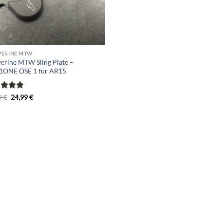
ERINE MTW
erine MTW Sling Plate –
1ONE ÖSE 1 für AR15
rtet
Ursprünglicher
Aktueller
9
€
24,99
€
Preis
Preis
5
von
war:
ist:
29,99 €
24,99 €.