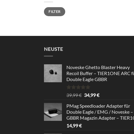
Min.
Max.
FILTER
Preis
Preis
NEUSTE
Noveske Ghetto Blaster Heavy
Recoil Buffer – TIER1ONE ARC f
Double Eagle GBBR
Rated
5.00
Original
Current
39,99
€
34,99
€
out of 5
price
price
PMag Speedloader Adapter für
was:
is:
Double Eagle / EMG / Noveske –
39,99 €.
34,99 €.
GBBR Magazin Adapter – TIER
14,99
€