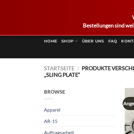
Bestellungen sind wei
Zum
Inhalt
HOME
SHOP
ÜBER UNS
FAQ
KONT
springen
STARTSEITE
/
PRODUKTE VERSCH
„SLING PLATE“
BROWSE
Ange
Apparel
AR-15
Auftragsarbeit