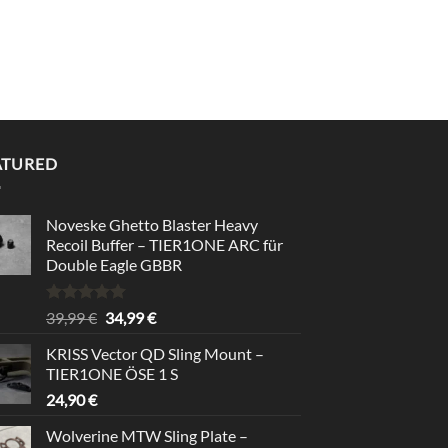
ATURED
Noveske Ghetto Blaster Heavy
Recoil Buffer – TIER1ONE ARC für
Double Eagle GBBR
Rated
5.00
Original
Current
39,99
€
34,99
€
out of 5
price
price
KRISS Vector QD Sling Mount –
was:
is:
TIER1ONE ÖSE 1 S
39,99 €.
34,99 €.
24,90
€
Wolverine MTW Sling Plate –