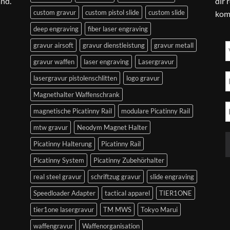
and.
dir 
custom gravur
custom pistol slide
custom slide
kom
deep engraving
fiber laser engraving
gravur airsoft
gravur dienstleistung
gravur metall
gravur waffen
laser engraving
Lasergravur
lasergravur pistolenschlitten
logo gravur
Magnethalter Waffenschrank
magnetische Picatinny Rail
modulare Picatinny Rail
mtw gravur
Neodym Magnet Halter
Picatinny Halterung
Picatinny Rail
Picatinny System
Picatinny Zubehörhalter
real steel gravur
schriftzug gravur
slide engraving
Speedloader Adapter
tactical apparel
TIER1ONE
tier1one lasergravur
TM MWS
Tokyo Marui
waffengravur
Waffenorganisation