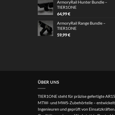
ArmoryRail Hunter Bundle –
TIER1ONE
64,99
€
ArmoryRail Range Bundle –
TIER1ONE
59,99
€
ÜBER UNS
TIER1ONE steht für präzise gefertigte AR15
MTW- und MWS-Zubehörteile – entwickelt
Ingenieuren und geprüft von Einsatzkräften