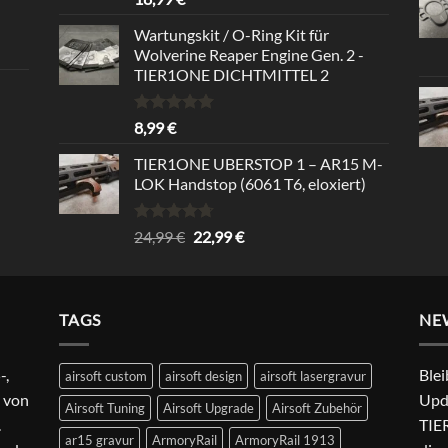
out of 5
Wartungskit / O-Ring Kit für
Wolverine Reaper Engine Gen. 2 -
TIER1ONE DICHTMITTEL 2
Rated
5.00
8,99
€
out of 5
TIER1ONE UBERSTOP 1 – AR15 M-
LOK Handstop (6061 T6, eloxiert)
Rated
4.67
Original
Current
24,99
€
22,99
€
out of 5
price
price
was:
is:
24,99 €.
22,99 €.
TAGS
NE
-,
Blei
airsoft custom
airsoft design
airsoft lasergravur
 von
Upd
Airsoft Tuning
Airsoft Upgrade
Airsoft Zubehör
.
TIER
ar15 gravur
ArmoryRail
ArmoryRail 1913