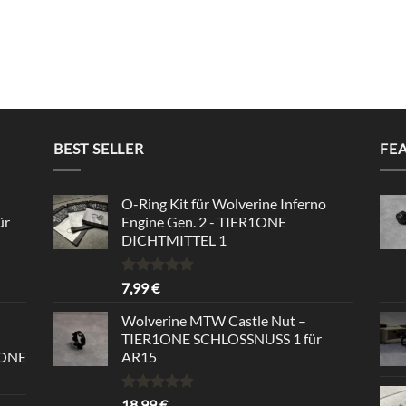
BEST SELLER
FE
O-Ring Kit für Wolverine Inferno
ür
Engine Gen. 2 - TIER1ONE
DICHTMITTEL 1
Rated
5.00
7,99
€
out of 5
Wolverine MTW Castle Nut –
TIER1ONE SCHLOSSNUSS 1 für
1ONE
AR15
Rated
5.00
18,99
€