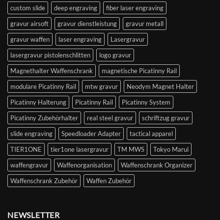
custom slide
deep engraving
fiber laser engraving
gravur airsoft
gravur dienstleistung
gravur metall
gravur waffen
laser engraving
Lasergravur
lasergravur pistolenschlitten
logo gravur
Magnethalter Waffenschrank
magnetische Picatinny Rail
modulare Picatinny Rail
mtw gravur
Neodym Magnet Halter
Picatinny Halterung
Picatinny Rail
Picatinny System
Picatinny Zubehörhalter
real steel gravur
schriftzug gravur
slide engraving
Speedloader Adapter
tactical apparel
TIER1ONE
tier1one lasergravur
TM MWS
Tokyo Marui
waffengravur
Waffenorganisation
Waffenschrank Organizer
Waffenschrank Zubehör
Waffen Zubehör
NEWSLETTER