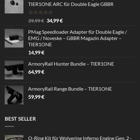
TIER1ONE ARC für Double Eagle GBBR
Rated
5.00
Original
Current
39,99
€
34,99
€
out of 5
price
price
PMag Speedloader Adapter für Double Eagle /
was:
is:
EMG / Noveske – GBBR Magazin Adapter –
39,99 €.
34,99 €.
TIER1ONE
14,99
€
ArmoryRail Hunter Bundle – TIER1ONE
64,99
€
ArmoryRail Range Bundle – TIER1ONE
59,99
€
BEST SELLER
O-Ring Kit für Wolverine Inferno Engine Gen. 2 -