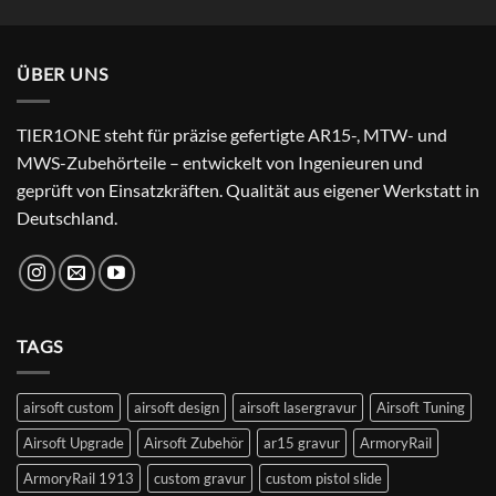
price
price
was:
is:
24,99 €.
22,99 €.
ÜBER UNS
TIER1ONE steht für präzise gefertigte AR15-, MTW- und
MWS-Zubehörteile – entwickelt von Ingenieuren und
geprüft von Einsatzkräften. Qualität aus eigener Werkstatt in
Deutschland.
TAGS
airsoft custom
airsoft design
airsoft lasergravur
Airsoft Tuning
Airsoft Upgrade
Airsoft Zubehör
ar15 gravur
ArmoryRail
ArmoryRail 1913
custom gravur
custom pistol slide