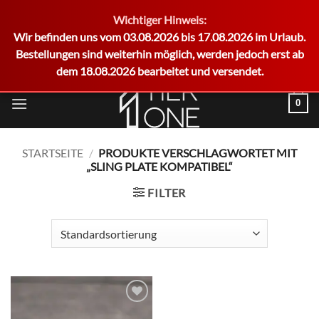
Wichtiger Hinweis:
German
Wir befinden uns vom 03.08.2026 bis 17.08.2026 im Urlaub.
Bestellungen sind weiterhin möglich, werden jedoch erst ab
dem 18.08.2026 bearbeitet und versendet.
Zum
0
Inhalt
springen
STARTSEITE
/
PRODUKTE VERSCHLAGWORTET MIT
„SLING PLATE KOMPATIBEL“
FILTER
Add to