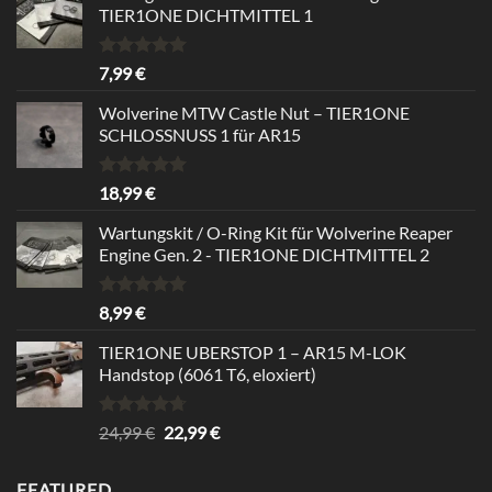
TIER1ONE DICHTMITTEL 1
Rated
5.00
7,99
€
out of 5
Wolverine MTW Castle Nut – TIER1ONE
SCHLOSSNUSS 1 für AR15
Rated
5.00
18,99
€
out of 5
Wartungskit / O-Ring Kit für Wolverine Reaper
Engine Gen. 2 - TIER1ONE DICHTMITTEL 2
Rated
5.00
8,99
€
out of 5
TIER1ONE UBERSTOP 1 – AR15 M-LOK
Handstop (6061 T6, eloxiert)
Rated
4.67
Original
Current
24,99
€
22,99
€
out of 5
price
price
was:
is:
FEATURED