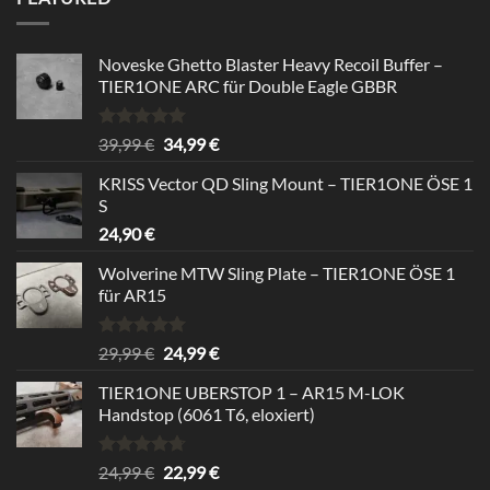
24,99 €.
22,99 €.
Noveske Ghetto Blaster Heavy Recoil Buffer –
TIER1ONE ARC für Double Eagle GBBR
Rated
5.00
Original
Current
39,99
€
34,99
€
out of 5
price
price
KRISS Vector QD Sling Mount – TIER1ONE ÖSE 1
was:
is:
S
39,99 €.
34,99 €.
24,90
€
Wolverine MTW Sling Plate – TIER1ONE ÖSE 1
für AR15
Rated
5.00
Original
Current
29,99
€
24,99
€
out of 5
price
price
TIER1ONE UBERSTOP 1 – AR15 M-LOK
was:
is:
Handstop (6061 T6, eloxiert)
29,99 €.
24,99 €.
Rated
4.67
Original
Current
24,99
€
22,99
€
out of 5