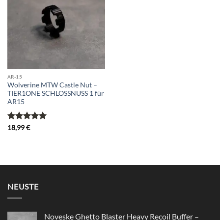
wishlist
AR-15
Wolverine MTW Castle Nut –
TIER1ONE SCHLOSSNUSS 1 für
AR15
Bewertet
18,99
€
mit
5
von
5
NEUSTE
Noveske Ghetto Blaster Heavy Recoil Buffer –