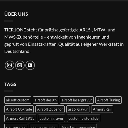
war:
ist:
24,99 €
22,99 €.
ÜBER UNS
TIER1ONE steht für präzise gefertigte AR15-, MTW- und
MWS-Zubehörteile – entwickelt von Ingenieuren und
geprüft von Einsatzkräften. Qualität aus eigener Werkstatt in
Deutschland.
TAGS
airsoft custom
airsoft design
airsoft lasergravur
Airsoft Tuning
Airsoft Upgrade
Airsoft Zubehör
ar15 gravur
ArmoryRail
ArmoryRail 1913
custom gravur
custom pistol slide
custom slide
deep engraving
fiber laser engraving