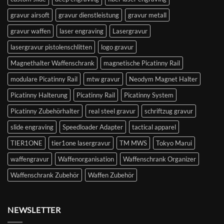
gravur airsoft
gravur dienstleistung
gravur metall
gravur waffen
laser engraving
Lasergravur
lasergravur pistolenschlitten
logo gravur
Magnethalter Waffenschrank
magnetische Picatinny Rail
modulare Picatinny Rail
mtw gravur
Neodym Magnet Halter
Picatinny Halterung
Picatinny Rail
Picatinny System
Picatinny Zubehörhalter
real steel gravur
schriftzug gravur
slide engraving
Speedloader Adapter
tactical apparel
TIER1ONE
tier1one lasergravur
TM MWS
Tokyo Marui
waffengravur
Waffenorganisation
Waffenschrank Organizer
Waffenschrank Zubehör
Waffen Zubehör
NEWSLETTER