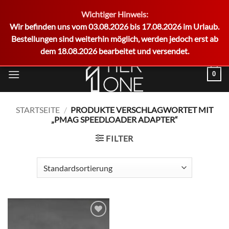
Wichtiger Hinweis:
German
Wir befinden uns vom 03.08.2026 bis 17.08.2026 im Urlaub.
Bestellungen sind weiterhin möglich, werden jedoch erst ab
dem 18.08.2026 bearbeitet und versendet.
Zum
0
Inhalt
springen
STARTSEITE
/
PRODUKTE VERSCHLAGWORTET MIT
„PMAG SPEEDLOADER ADAPTER“
FILTER
Add to