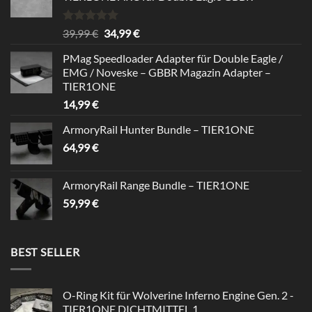
Bewertet
Ursprünglicher
Aktueller
39,99
€
34,99
€
mit
5.00
Preis
Preis
von 5
PMag Speedloader Adapter für Double Eagle /
war:
ist:
EMG / Noveske – GBBR Magazin Adapter –
39,99 €
34,99 €.
TIER1ONE
14,99
€
ArmoryRail Hunter Bundle – TIER1ONE
64,99
€
ArmoryRail Range Bundle – TIER1ONE
59,99
€
BEST SELLER
O-Ring Kit für Wolverine Inferno Engine Gen. 2 -
TIER1ONE DICHTMITTEL 1