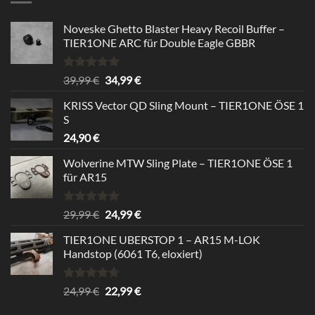
Noveske Ghetto Blaster Heavy Recoil Buffer –
TIER1ONE ARC für Double Eagle GBBR
Bewertet
Ursprünglicher
Aktueller
39,99
€
34,99
€
mit
5.00
Preis
Preis
von 5
KRISS Vector QD Sling Mount – TIER1ONE ÖSE 1
war:
ist:
S
39,99 €
34,99 €.
24,90
€
Wolverine MTW Sling Plate – TIER1ONE ÖSE 1
für AR15
Bewertet
Ursprünglicher
Aktueller
29,99
€
24,99
€
mit
5.00
Preis
Preis
von 5
TIER1ONE UBERSTOP 1 – AR15 M-LOK
war:
ist:
Handstop (6061 T6, eloxiert)
29,99 €
24,99 €.
Bewertet
Ursprünglicher
Aktueller
24,99
€
22,99
€
mit
4.67
Preis
Preis
von 5