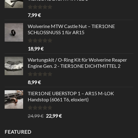
Bewertet
7,99
€
mit
5.00
von 5
Wolverine MTW Castle Nut – TIER1ONE
SCHLOSSNUSS 1 für AR15
Bewertet
18,99
€
mit
5.00
von 5
Wartungskit / O-Ring Kit für Wolverine Reaper
Engine Gen. 2 - TIER1ONE DICHTMITTEL 2
Bewertet
8,99
€
mit
5.00
von 5
TIER1ONE UBERSTOP 1 – AR15 M-LOK
Handstop (6061 T6, eloxiert)
Bewertet
Ursprünglicher
Aktueller
24,99
€
22,99
€
mit
4.67
Preis
Preis
von 5
war:
ist:
FEATURED
24,99 €
22,99 €.