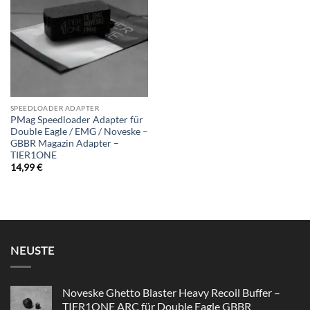
wishlist
SPEEDLOADER ADAPTER
PMag Speedloader Adapter für
Double Eagle / EMG / Noveske –
GBBR Magazin Adapter –
TIER1ONE
14,99
€
NEUSTE
Noveske Ghetto Blaster Heavy Recoil Buffer –
TIER1ONE ARC für Double Eagle GBBR