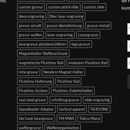
and.
dir 
custom gravur
custom pistol slide
custom slide
kom
deep engraving
fiber laser engraving
gravur airsoft
gravur dienstleistung
gravur metall
gravur waffen
laser engraving
Lasergravur
lasergravur pistolenschlitten
logo gravur
Magnethalter Waffenschrank
magnetische Picatinny Rail
modulare Picatinny Rail
mtw gravur
Neodym Magnet Halter
Picatinny Halterung
Picatinny Rail
Picatinny System
Picatinny Zubehörhalter
real steel gravur
schriftzug gravur
slide engraving
Speedloader Adapter
tactical apparel
TIER1ONE
tier1one lasergravur
TM MWS
Tokyo Marui
waffengravur
Waffenorganisation