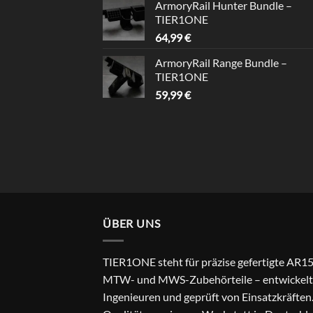
ArmoryRail Hunter Bundle –
TIER1ONE
64,99
€
ArmoryRail Range Bundle –
TIER1ONE
59,99
€
ÜBER UNS
TIER1ONE steht für präzise gefertigte AR15
MTW- und MWS-Zubehörteile – entwickelt
Ingenieuren und geprüft von Einsatzkräften