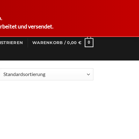
German
.
rbeitet und versendet.
0
ISTRIEREN
WARENKORB /
0,00
€