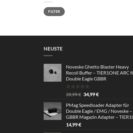
Min.
Max.
FILTER
Preis
Preis
NEUSTE
Noveske Ghetto Blaster Heavy
Recoil Buffer – TIER1ONE ARC f
Double Eagle GBBR
Bewertet
Ursprünglicher
Aktueller
39,99
€
34,99
€
mit
5.00
Preis
Preis
von 5
PMag Speedloader Adapter für
war:
ist:
Double Eagle / EMG / Noveske –
39,99 €
34,99 €.
GBBR Magazin Adapter – TIER
14,99
€