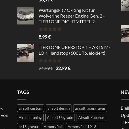
mit
5.00
von 5
Wartungskit / O-Ring Kit für
Wolverine Reaper Engine Gen. 2 -
TIER1ONE DICHTMITTEL 2
Bewertet
8,99
€
mit
5.00
von 5
TIER1ONE UBERSTOP 1 – AR15 M-
LOK Handstop (6061 T6, eloxiert)
Bewertet
Ursprünglicher
Aktueller
24,99
€
22,99
€
mit
4.67
Preis
Preis
von 5
war:
ist:
24,99 €
22,99 €.
TAGS
NE
-,
Blei
airsoft custom
airsoft design
airsoft lasergravur
 von
Upd
Airsoft Tuning
Airsoft Upgrade
Airsoft Zubehör
.
TIER
ar15 gravur
ArmoryRail
ArmoryRail 1913