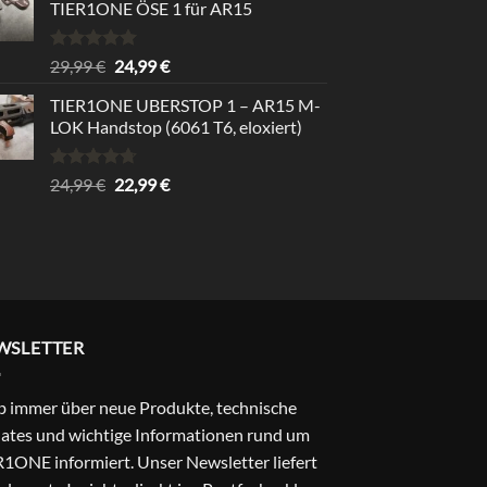
TIER1ONE ÖSE 1 für AR15
Bewertet
Ursprünglicher
Aktueller
29,99
€
24,99
€
mit
5.00
Preis
Preis
von 5
TIER1ONE UBERSTOP 1 – AR15 M-
war:
ist:
LOK Handstop (6061 T6, eloxiert)
29,99 €
24,99 €.
Bewertet
Ursprünglicher
Aktueller
24,99
€
22,99
€
mit
4.67
Preis
Preis
von 5
war:
ist:
24,99 €
22,99 €.
WSLETTER
b immer über neue Produkte, technische
ates und wichtige Informationen rund um
1ONE informiert. Unser Newsletter liefert