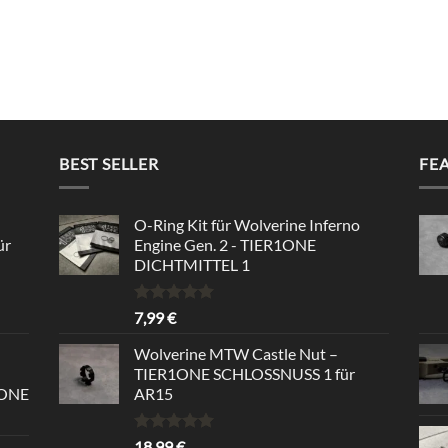
BEST SELLER
FE
O-Ring Kit für Wolverine Inferno
ür
Engine Gen. 2 - TIER1ONE
DICHTMITTEL 1
Bewertet
7,99
€
mit
5.00
von 5
Wolverine MTW Castle Nut –
TIER1ONE SCHLOSSNUSS 1 für
1ONE
AR15
Bewertet
18,99
€