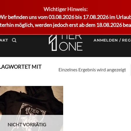
Wichtiger Hinweis:
Wir befinden uns vom 03.08.2026 bis 17.08.2026 im Urlaub
terhin möglich, werden jedoch erst ab dem 18.08.2026 bea
AKT
ANMELDEN / REG
LAGWORTET MIT
Einzelnes Ergebnis wird angezeigt
Add to
wishlist
NICHT VORRÄTIG