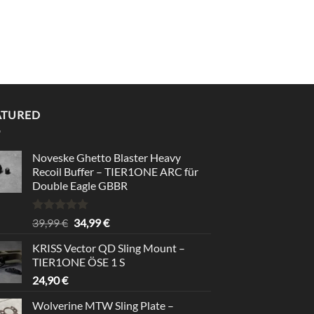
ATURED
Noveske Ghetto Blaster Heavy
Recoil Buffer – TIER1ONE ARC für
Double Eagle GBBR
Bewertet
Ursprünglicher
Aktueller
39,99
€
34,99
€
mit
5.00
Preis
Preis
von 5
KRISS Vector QD Sling Mount –
war:
ist:
TIER1ONE ÖSE 1 S
39,99 €
34,99 €.
24,90
€
Wolverine MTW Sling Plate –