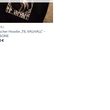
REL
ischer Hoodie „TIL VALHALL“ –
R1ONE
0
€