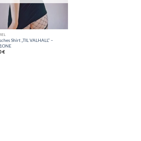
REL
isches Shirt „TIL VALHALL“ –
R1ONE
0
€