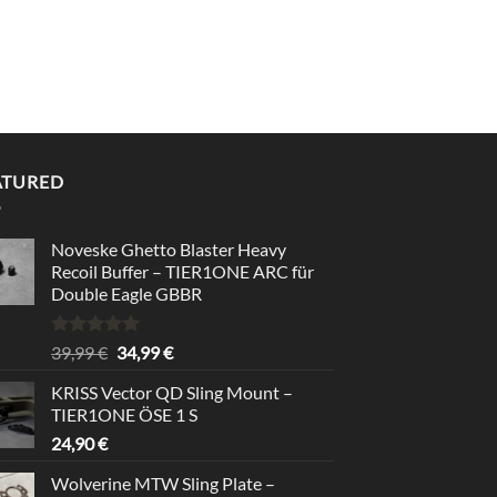
ATURED
Noveske Ghetto Blaster Heavy
Recoil Buffer – TIER1ONE ARC für
Double Eagle GBBR
Rated
5.00
Original
Current
39,99
€
34,99
€
out of 5
price
price
KRISS Vector QD Sling Mount –
was:
is:
TIER1ONE ÖSE 1 S
39,99 €.
34,99 €.
24,90
€
Wolverine MTW Sling Plate –