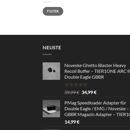
Min.
Max.
FILTER
Preis
Preis
NEUSTE
Noveske Ghetto Blaster Heavy
Recoil Buffer – TIER1ONE ARC f
Double Eagle GBBR
Rated
5.00
Original
Current
39,99
€
34,99
€
out of 5
price
price
PMag Speedloader Adapter für
was:
is:
Double Eagle / EMG / Noveske –
39,99 €.
34,99 €.
GBBR Magazin Adapter – TIER
14,99
€