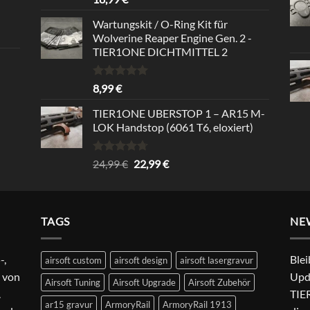
out of 5
Wartungskit / O-Ring Kit für
Wolverine Reaper Engine Gen. 2 -
TIER1ONE DICHTMITTEL 2
Rated
5.00
8,99
€
out of 5
TIER1ONE UBERSTOP 1 – AR15 M-
LOK Handstop (6061 T6, eloxiert)
Rated
4.67
Original
Current
24,99
€
22,99
€
out of 5
price
price
was:
is:
24,99 €.
22,99 €.
TAGS
NE
-,
Blei
airsoft custom
airsoft design
airsoft lasergravur
 von
Upd
Airsoft Tuning
Airsoft Upgrade
Airsoft Zubehör
.
TIER
ar15 gravur
ArmoryRail
ArmoryRail 1913