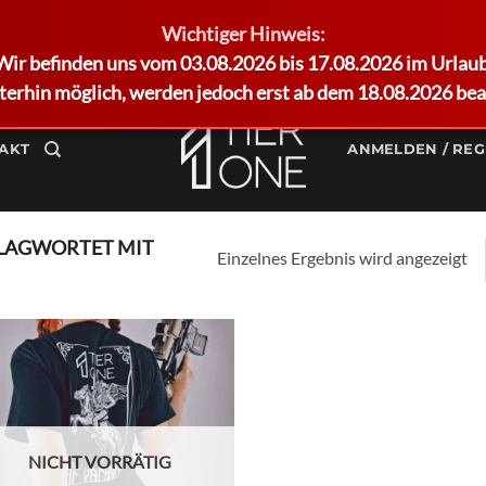
Wichtiger Hinweis:
Wir befinden uns vom 03.08.2026 bis 17.08.2026 im Urlaub
terhin möglich, werden jedoch erst ab dem 18.08.2026 bea
AKT
ANMELDEN / REG
LAGWORTET MIT
Einzelnes Ergebnis wird angezeigt
Add to
wishlist
NICHT VORRÄTIG