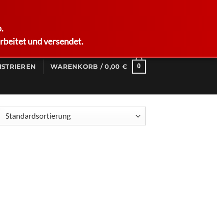
German
.
rbeitet und versendet.
0
ISTRIEREN
WARENKORB /
0,00
€