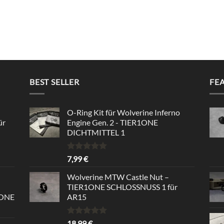
BEST SELLER
FE
O-Ring Kit für Wolverine Inferno
ür
Engine Gen. 2 - TIER1ONE
DICHTMITTEL 1
Rated
5.00
7,99
€
out of 5
Wolverine MTW Castle Nut –
TIER1ONE SCHLOSSNUSS 1 für
1ONE
AR15
Rated
5.00
18,99
€