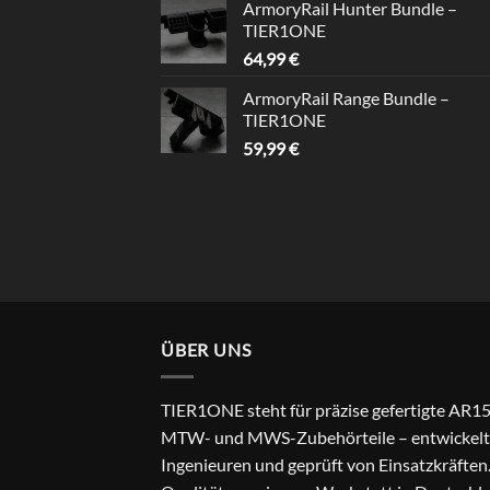
ArmoryRail Hunter Bundle –
TIER1ONE
64,99
€
ArmoryRail Range Bundle –
TIER1ONE
59,99
€
ÜBER UNS
TIER1ONE steht für präzise gefertigte AR15
MTW- und MWS-Zubehörteile – entwickelt
Ingenieuren und geprüft von Einsatzkräften