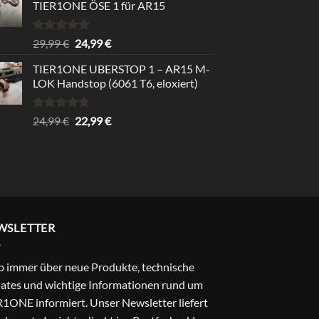
TIER1ONE ÖSE 1 für AR15
Rated
5.00
Original
Current
29,99
€
24,99
€
out of 5
price
price
TIER1ONE UBERSTOP 1 – AR15 M-
was:
is:
LOK Handstop (6061 T6, eloxiert)
29,99 €.
24,99 €.
Rated
4.67
Original
Current
24,99
€
22,99
€
out of 5
price
price
was:
is:
24,99 €.
22,99 €.
WSLETTER
b immer über neue Produkte, technische
ates und wichtige Informationen rund um
1ONE informiert. Unser Newsletter liefert