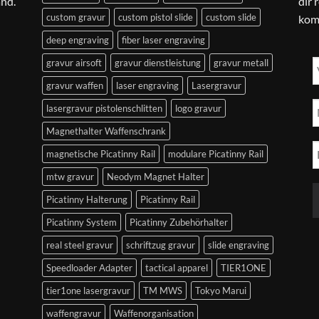
and.
dir 
custom gravur
custom pistol slide
custom slide
kom
deep engraving
fiber laser engraving
gravur airsoft
gravur dienstleistung
gravur metall
gravur waffen
laser engraving
Lasergravur
lasergravur pistolenschlitten
logo gravur
Magnethalter Waffenschrank
magnetische Picatinny Rail
modulare Picatinny Rail
mtw gravur
Neodym Magnet Halter
Picatinny Halterung
Picatinny Rail
Picatinny System
Picatinny Zubehörhalter
real steel gravur
schriftzug gravur
slide engraving
Speedloader Adapter
tactical apparel
TIER1ONE
tier1one lasergravur
TM MWS
Tokyo Marui
waffengravur
Waffenorganisation