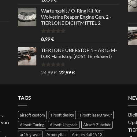
out of 5
Wartungskit / O-Ring Kit für
Wolverine Reaper Engine Gen. 2 -
TIER1ONE DICHTMITTEL 2
Rated
5.00
8,99
€
out of 5
TIER1ONE UBERSTOP 1 – AR15 M-
LOK Handstop (6061 T6, eloxiert)
Rated
4.67
Original
Current
24,99
€
22,99
€
out of 5
price
price
was:
is:
24,99 €.
22,99 €.
TAGS
NE
-,
Blei
airsoft custom
airsoft design
airsoft lasergravur
 von
Upd
Airsoft Tuning
Airsoft Upgrade
Airsoft Zubehör
.
TIER
ar15 gravur
ArmoryRail
ArmoryRail 1913