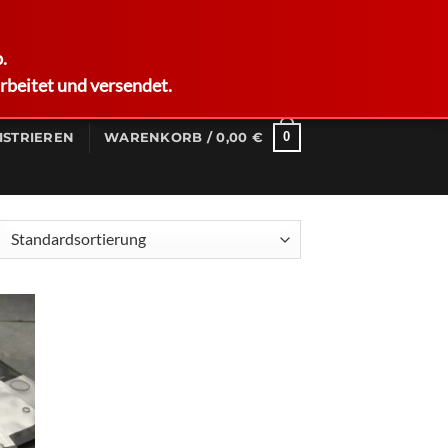
German
.
rbeitet und versendet.
0
ISTRIEREN
WARENKORB /
0,00
€
d to
hlist