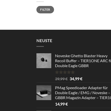
Min.
Max.
FILTER
Preis
Preis
NEUSTE
Noveske Ghetto Blaster Heavy
Recoil Buffer – TIER1ONE ARC f
Double Eagle GBBR
Rated
5.00
Original
Current
39,99
€
34,99
€
out of 5
price
price
PMag Speedloader Adapter für
was:
is:
Double Eagle / EMG / Noveske –
39,99 €.
34,99 €.
GBBR Magazin Adapter – TIER
14,99
€