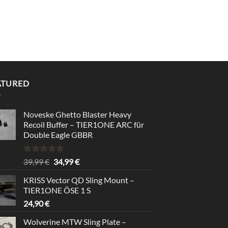
ATURED
Noveske Ghetto Blaster Heavy
Recoil Buffer – TIER1ONE ARC für
Double Eagle GBBR
Rated
5.00
Original
Current
39,99
€
34,99
€
out of 5
price
price
KRISS Vector QD Sling Mount –
was:
is:
TIER1ONE ÖSE 1 S
39,99 €.
34,99 €.
24,90
€
Wolverine MTW Sling Plate –