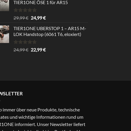
TIER1ONE ÖSE 1 für AR15
Rated
5.00
Original
Current
29,99
€
24,99
€
out of 5
price
price
TIER1ONE UBERSTOP 1 – AR15 M-
was:
is:
LOK Handstop (6061 T6, eloxiert)
29,99 €.
24,99 €.
Rated
4.67
Original
Current
24,99
€
22,99
€
out of 5
price
price
was:
is:
24,99 €.
22,99 €.
WSLETTER
b immer über neue Produkte, technische
ates und wichtige Informationen rund um
1ONE informiert. Unser Newsletter liefert