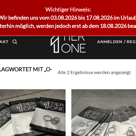
Wichtiger Hinweis:
Wir befinden uns vom 03.08.2026 bis 17.08.2026 im Urlaub
terhin möglich, werden jedoch erst ab dem 18.08.2026 bea
AKT
ANMELDEN / REG
AGWORTET MIT „O-
Alle 2 Ergebnisse werden angezeigt
Add to
Ad
wishlist
wis