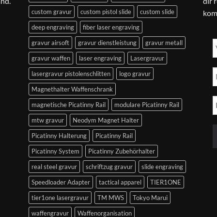
and.
dir 
custom gravur
custom pistol slide
custom slide
kom
deep engraving
fiber laser engraving
gravur airsoft
gravur dienstleistung
gravur metall
gravur waffen
laser engraving
Lasergravur
lasergravur pistolenschlitten
logo gravur
Magnethalter Waffenschrank
magnetische Picatinny Rail
modulare Picatinny Rail
mtw gravur
Neodym Magnet Halter
Picatinny Halterung
Picatinny Rail
Picatinny System
Picatinny Zubehörhalter
real steel gravur
schriftzug gravur
slide engraving
Speedloader Adapter
tactical apparel
TIER1ONE
tier1one lasergravur
TM MWS
Tokyo Marui
waffengravur
Waffenorganisation