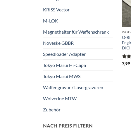
KRISS Vector
M-LOK
Magnethalter für Waffenschrank
WOLV
O-Ri
Engi
Noveske GBBR
DIC
Speedloader Adapter
Bewe
7,99
Tokyo Marui Hi-Capa
mit
5
Tokyo Marui MWS
Waffengravur / Lasergravuren
Wolverine MTW
Zubehör
NACH PREIS FILTERN