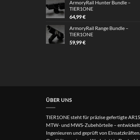
ArmoryRail Hunter Bundle –
TIER1ONE
64,99
€
ArmoryRail Range Bundle –
TIER1ONE
59,99
€
ÜBER UNS
TIER1ONE steht für präzise gefertigte AR15
MTW- und MWS-Zubehörteile – entwickelt
Ingenieuren und geprüft von Einsatzkräften