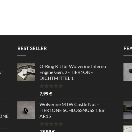
BEST SELLER
FE
O-Ring Kit für Wolverine Inferno
ür
Engine Gen. 2 - TIER1ONE
DICHTMITTEL 1
Rated
5.00
7,99
€
out of 5
Wolverine MTW Castle Nut –
TIER1ONE SCHLOSSNUSS 1 für
1ONE
AR15
Rated
5.00
18,99
€