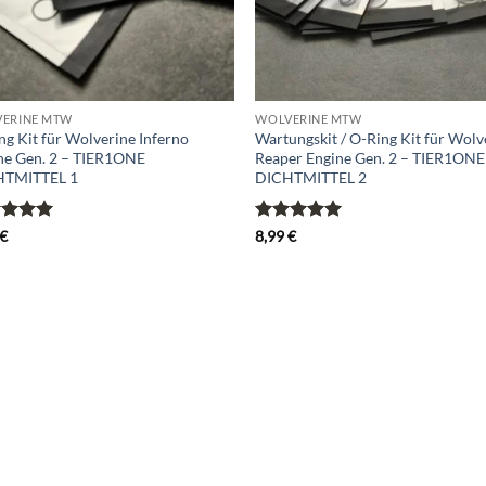
ERINE MTW
WOLVERINE MTW
ng Kit für Wolverine Inferno
Wartungskit / O-Ring Kit für Wolv
ne Gen. 2 – TIER1ONE
Reaper Engine Gen. 2 – TIER1ONE
HTMITTEL 1
DICHTMITTEL 2
rtet
Bewertet
€
8,99
€
5
von
mit
5
von
5