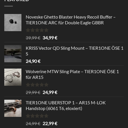
24,99 €
22,99 €.
Noveske Ghetto Blaster Heavy Recoil Buffer –
TIER1ONE ARC für Double Eagle GBBR
Bewertet
Ursprünglicher
Aktueller
39,99
€
34,99
€
mit
5.00
Preis
Preis
von 5
KRISS Vector QD Sling Mount – TIER1ONE ÖSE 1
war:
ist:
S
39,99 €
34,99 €.
24,90
€
Wolverine MTW Sling Plate – TIER1ONE ÖSE 1
für AR15
Bewertet
Ursprünglicher
Aktueller
29,99
€
24,99
€
mit
5.00
Preis
Preis
von 5
TIER1ONE UBERSTOP 1 – AR15 M-LOK
war:
ist:
Handstop (6061 T6, eloxiert)
29,99 €
24,99 €.
Bewertet
Ursprünglicher
Aktueller
24,99
€
22,99
€
mit
4.67