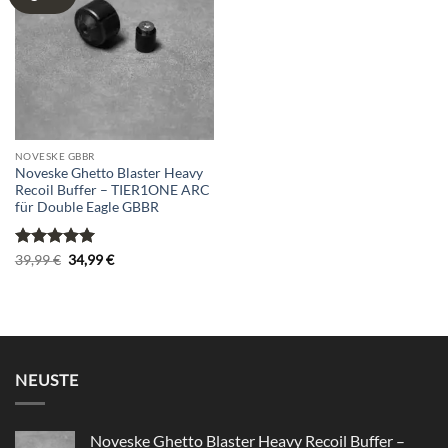
wishlist
NOVESKE GBBR
Noveske Ghetto Blaster Heavy
Recoil Buffer – TIER1ONE ARC
für Double Eagle GBBR
Bewertet
Ursprünglicher
Aktueller
39,99
€
34,99
€
Preis
Preis
mit
5
von
war:
ist:
5
39,99 €
34,99 €.
NEUSTE
Noveske Ghetto Blaster Heavy Recoil Buffer –