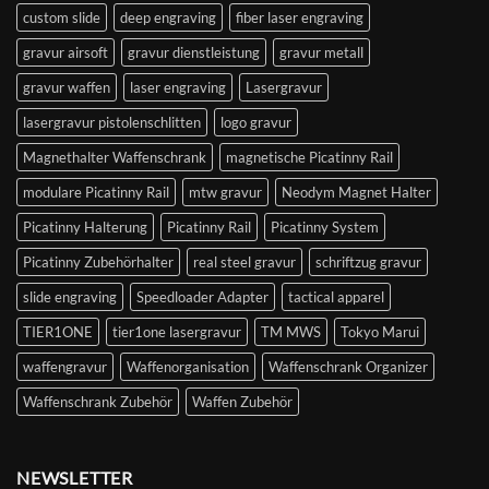
custom slide
deep engraving
fiber laser engraving
gravur airsoft
gravur dienstleistung
gravur metall
gravur waffen
laser engraving
Lasergravur
lasergravur pistolenschlitten
logo gravur
Magnethalter Waffenschrank
magnetische Picatinny Rail
modulare Picatinny Rail
mtw gravur
Neodym Magnet Halter
Picatinny Halterung
Picatinny Rail
Picatinny System
Picatinny Zubehörhalter
real steel gravur
schriftzug gravur
slide engraving
Speedloader Adapter
tactical apparel
TIER1ONE
tier1one lasergravur
TM MWS
Tokyo Marui
waffengravur
Waffenorganisation
Waffenschrank Organizer
Waffenschrank Zubehör
Waffen Zubehör
NEWSLETTER