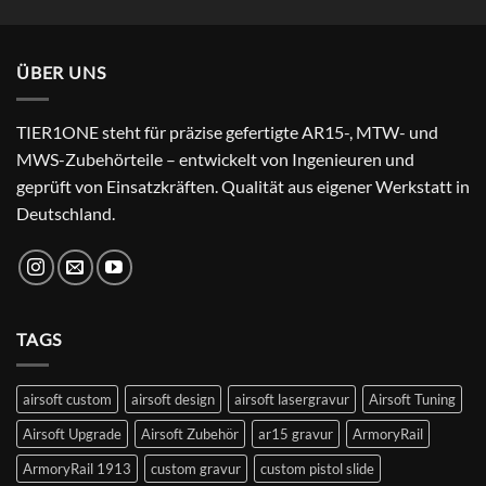
Preis
Preis
von 5
war:
ist:
24,99 €
22,99 €.
ÜBER UNS
TIER1ONE steht für präzise gefertigte AR15-, MTW- und
MWS-Zubehörteile – entwickelt von Ingenieuren und
geprüft von Einsatzkräften. Qualität aus eigener Werkstatt in
Deutschland.
TAGS
airsoft custom
airsoft design
airsoft lasergravur
Airsoft Tuning
Airsoft Upgrade
Airsoft Zubehör
ar15 gravur
ArmoryRail
ArmoryRail 1913
custom gravur
custom pistol slide