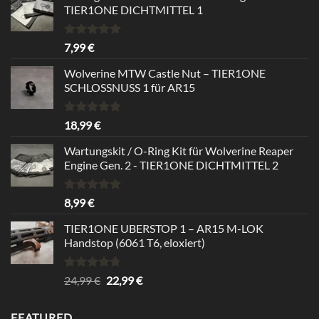
TIER1ONE DICHTMITTEL 1
Bewertet
7,99
€
mit
5.00
von 5
Wolverine MTW Castle Nut – TIER1ONE
SCHLOSSNUSS 1 für AR15
Bewertet
18,99
€
mit
5.00
von 5
Wartungskit / O-Ring Kit für Wolverine Reaper
Engine Gen. 2 - TIER1ONE DICHTMITTEL 2
Bewertet
8,99
€
mit
5.00
von 5
TIER1ONE UBERSTOP 1 – AR15 M-LOK
Handstop (6061 T6, eloxiert)
Bewertet
Ursprünglicher
Aktueller
24,99
€
22,99
€
mit
4.67
Preis
Preis
von 5
war:
ist:
FEATURED