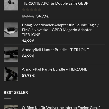
TIER1ONE ARC für Double Eagle GBBR
Bewertet
Ursprünglicher
Aktueller
39,99
€
34,99
€
mit
5.00
Preis
Preis
von 5
PMag Speedloader Adapter für Double Eagle /
war:
ist:
EMG / Noveske – GBBR Magazin Adapter –
39,99 €
34,99 €.
TIER1ONE
14,99
€
ArmoryRail Hunter Bundle – TIER1ONE
64,99
€
ArmoryRail Range Bundle – TIER1ONE
59,99
€
BEST SELLER
O-Ring Kit für Wolverine Inferno Engine Gen. 2 -