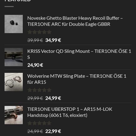
24,99 €.
22,99 €.
Noveske Ghetto Blaster Heavy Recoil Buffer –
TIER1ONE ARC für Double Eagle GBBR
Rated
5.00
Original
Current
39,99
€
34,99
€
out of 5
price
price
KRISS Vector QD Sling Mount – TIER1ONE ÖSE 1
was:
is:
S
39,99 €.
34,99 €.
24,90
€
Wolverine MTW Sling Plate – TIER1ONE ÖSE 1
für AR15
Rated
5.00
Original
Current
29,99
€
24,99
€
out of 5
price
price
TIER1ONE UBERSTOP 1 – AR15 M-LOK
was:
is:
Handstop (6061 T6, eloxiert)
29,99 €.
24,99 €.
Rated
4.67
Original
Current
24,99
€
22,99
€
out of 5