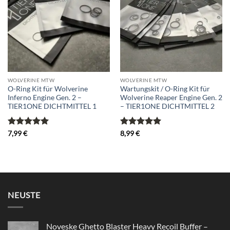
wishlist
wishlist
WOLVERINE MTW
WOLVERINE MTW
O-Ring Kit für Wolverine
Wartungskit / O-Ring Kit für
Inferno Engine Gen. 2 –
Wolverine Reaper Engine Gen. 2
TIER1ONE DICHTMITTEL 1
– TIER1ONE DICHTMITTEL 2
Bewertet
Bewertet
7,99
€
8,99
€
mit
5
von
mit
5
von
5
5
NEUSTE
Noveske Ghetto Blaster Heavy Recoil Buffer –