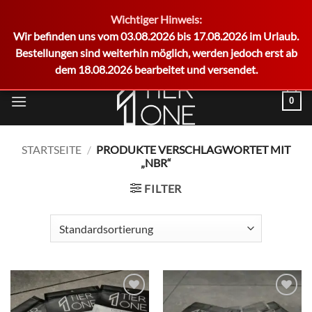
Wichtiger Hinweis:
German
Wir befinden uns vom 03.08.2026 bis 17.08.2026 im Urlaub.
Bestellungen sind weiterhin möglich, werden jedoch erst ab
dem 18.08.2026 bearbeitet und versendet.
Zum
0
Inhalt
springen
STARTSEITE
/
PRODUKTE VERSCHLAGWORTET MIT
„NBR“
FILTER
Add to
Add to