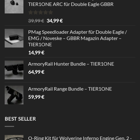
TIER1ONE ARC für Double Eagle GBBR
Rated
5.00
Original
Current
39,99
€
34,99
€
out of 5
price
price
PMag Speedloader Adapter für Double Eagle /
was:
is:
EMG / Noveske – GBBR Magazin Adapter –
39,99 €.
34,99 €.
TIER1ONE
14,99
€
ArmoryRail Hunter Bundle – TIER1ONE
64,99
€
ArmoryRail Range Bundle – TIER1ONE
59,99
€
BEST SELLER
O-Ring Kit für Wolverine Inferno Engine Gen. 2 -