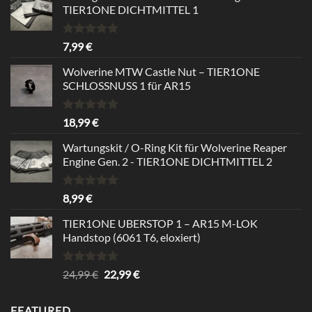
TIER1ONE DICHTMITTEL 1
Rated
5.00
7,99
€
out of 5
Wolverine MTW Castle Nut – TIER1ONE
SCHLOSSNUSS 1 für AR15
Rated
5.00
18,99
€
out of 5
Wartungskit / O-Ring Kit für Wolverine Reaper
Engine Gen. 2 - TIER1ONE DICHTMITTEL 2
Rated
5.00
8,99
€
out of 5
TIER1ONE UBERSTOP 1 – AR15 M-LOK
Handstop (6061 T6, eloxiert)
Rated
4.67
Original
Current
24,99
€
22,99
€
out of 5
price
price
was:
is:
FEATURED