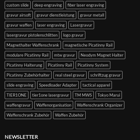
custom slide
deep engraving
fiber laser engraving
gravur airsoft
gravur dienstleistung
gravur metall
gravur waffen
laser engraving
Lasergravur
lasergravur pistolenschlitten
logo gravur
Magnethalter Waffenschrank
magnetische Picatinny Rail
modulare Picatinny Rail
mtw gravur
Neodym Magnet Halter
Picatinny Halterung
Picatinny Rail
Picatinny System
Picatinny Zubehörhalter
real steel gravur
schriftzug gravur
slide engraving
Speedloader Adapter
tactical apparel
TIER1ONE
tier1one lasergravur
TM MWS
Tokyo Marui
waffengravur
Waffenorganisation
Waffenschrank Organizer
Waffenschrank Zubehör
Waffen Zubehör
NEWSLETTER