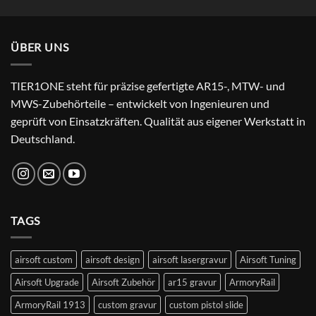
price
price
was:
is:
24,99 €.
22,99 €.
ÜBER UNS
TIER1ONE steht für präzise gefertigte AR15-, MTW- und
MWS-Zubehörteile – entwickelt von Ingenieuren und
geprüft von Einsatzkräften. Qualität aus eigener Werkstatt in
Deutschland.
TAGS
airsoft custom
airsoft design
airsoft lasergravur
Airsoft Tuning
Airsoft Upgrade
Airsoft Zubehör
ar15 gravur
ArmoryRail
ArmoryRail 1913
custom gravur
custom pistol slide