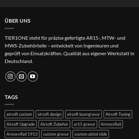
Preis
Preis
von 5
war:
ist:
24,99 €
22,99 €.
ÜBER UNS
TIER1ONE steht für präzise gefertigte AR15-, MTW- und
MWS-Zubehörteile – entwickelt von Ingenieuren und
geprüft von Einsatzkräften. Qualität aus eigener Werkstatt in
Deutschland.
TAGS
airsoft custom
airsoft design
airsoft lasergravur
Airsoft Tuning
Airsoft Upgrade
Airsoft Zubehör
ar15 gravur
ArmoryRail
ArmoryRail 1913
custom gravur
custom pistol slide