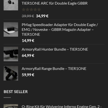
TIER1ONE ARC für Double Eagle GBBR
Bewertet
Ursprünglicher
Aktueller
39,99
€
34,99
€
mit
5.00
Preis
Preis
von 5
PMag Speedloader Adapter für Double Eagle /
war:
ist:
EMG / Noveske – GBBR Magazin Adapter –
39,99 €
34,99 €.
TIER1ONE
14,99
€
ArmoryRail Hunter Bundle – TIER1ONE
64,99
€
ArmoryRail Range Bundle – TIER1ONE
59,99
€
BEST SELLER
O-Ring Kit für Wolverine Inferno Engine Gen. 2 -