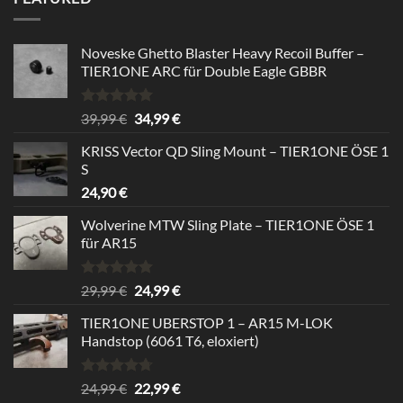
24,99 €
22,99 €.
Noveske Ghetto Blaster Heavy Recoil Buffer –
TIER1ONE ARC für Double Eagle GBBR
Bewertet
Ursprünglicher
Aktueller
39,99
€
34,99
€
mit
5.00
Preis
Preis
von 5
KRISS Vector QD Sling Mount – TIER1ONE ÖSE 1
war:
ist:
S
39,99 €
34,99 €.
24,90
€
Wolverine MTW Sling Plate – TIER1ONE ÖSE 1
für AR15
Bewertet
Ursprünglicher
Aktueller
29,99
€
24,99
€
mit
5.00
Preis
Preis
von 5
TIER1ONE UBERSTOP 1 – AR15 M-LOK
war:
ist:
Handstop (6061 T6, eloxiert)
29,99 €
24,99 €.
Bewertet
Ursprünglicher
Aktueller
24,99
€
22,99
€
mit
4.67