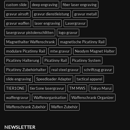
custom slide
deep engraving
fiber laser engraving
gravur airsoft
gravur dienstleistung
gravur metall
gravur waffen
laser engraving
Lasergravur
lasergravur pistolenschlitten
logo gravur
Magnethalter Waffenschrank
magnetische Picatinny Rail
modulare Picatinny Rail
mtw gravur
Neodym Magnet Halter
Picatinny Halterung
Picatinny Rail
Picatinny System
Picatinny Zubehörhalter
real steel gravur
schriftzug gravur
slide engraving
Speedloader Adapter
tactical apparel
TIER1ONE
tier1one lasergravur
TM MWS
Tokyo Marui
waffengravur
Waffenorganisation
Waffenschrank Organizer
Waffenschrank Zubehör
Waffen Zubehör
NEWSLETTER