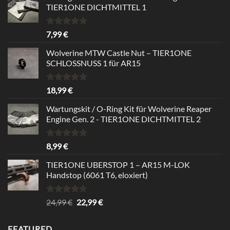
TIER1ONE DICHTMITTEL 1
Bewertet
7,99
€
mit
5.00
von 5
Wolverine MTW Castle Nut – TIER1ONE
SCHLOSSNUSS 1 für AR15
Bewertet
18,99
€
mit
5.00
von 5
Wartungskit / O-Ring Kit für Wolverine Reaper
Engine Gen. 2 - TIER1ONE DICHTMITTEL 2
Bewertet
8,99
€
mit
5.00
von 5
TIER1ONE UBERSTOP 1 – AR15 M-LOK
Handstop (6061 T6, eloxiert)
Bewertet
Ursprünglicher
Aktueller
24,99
€
22,99
€
mit
4.67
Preis
Preis
von 5
war:
ist:
FEATURED