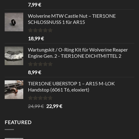
Rated
5.00
7,99
€
out of 5
Wolverine MTW Castle Nut – TIER1ONE
SCHLOSSNUSS 1 für AR15
Rated
5.00
18,99
€
out of 5
Wartungskit / O-Ring Kit für Wolverine Reaper
Engine Gen. 2 - TIER1ONE DICHTMITTEL 2
Rated
5.00
8,99
€
out of 5
TIER1ONE UBERSTOP 1 – AR15 M-LOK
Handstop (6061 T6, eloxiert)
Rated
4.67
Original
Current
24,99
€
22,99
€
out of 5
price
price
was:
is:
FEATURED
24,99 €.
22,99 €.