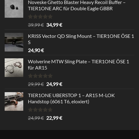
Noveske Ghetto Blaster Heavy Recoil Buffer –
TIER1ONE ARC für Double Eagle GBBR
Rated
5.00
Original
Current
39,99
€
34,99
€
out of 5
price
price
KRISS Vector QD Sling Mount – TIER1ONE ÖSE 1
was:
is:
S
39,99 €.
34,99 €.
24,90
€
Wolverine MTW Sling Plate – TIER1ONE ÖSE 1
für AR15
Rated
5.00
Original
Current
29,99
€
24,99
€
out of 5
price
price
TIER1ONE UBERSTOP 1 – AR15 M-LOK
was:
is:
Handstop (6061 T6, eloxiert)
29,99 €.
24,99 €.
Rated
4.67
Original
Current
24,99
€
22,99
€
out of 5
price
price
was:
is:
24,99 €.
22,99 €.