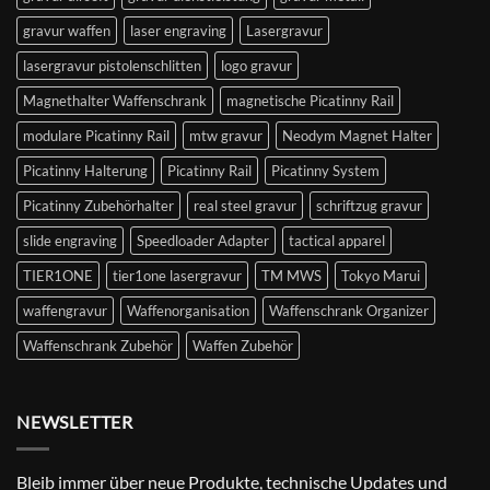
gravur waffen
laser engraving
Lasergravur
lasergravur pistolenschlitten
logo gravur
Magnethalter Waffenschrank
magnetische Picatinny Rail
modulare Picatinny Rail
mtw gravur
Neodym Magnet Halter
Picatinny Halterung
Picatinny Rail
Picatinny System
Picatinny Zubehörhalter
real steel gravur
schriftzug gravur
slide engraving
Speedloader Adapter
tactical apparel
TIER1ONE
tier1one lasergravur
TM MWS
Tokyo Marui
waffengravur
Waffenorganisation
Waffenschrank Organizer
Waffenschrank Zubehör
Waffen Zubehör
NEWSLETTER
Bleib immer über neue Produkte, technische Updates und