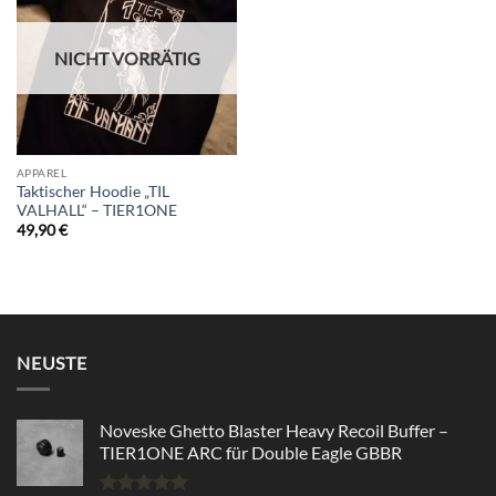
wishlist
NICHT VORRÄTIG
APPAREL
Taktischer Hoodie „TIL
VALHALL“ – TIER1ONE
49,90
€
NEUSTE
Noveske Ghetto Blaster Heavy Recoil Buffer –
TIER1ONE ARC für Double Eagle GBBR