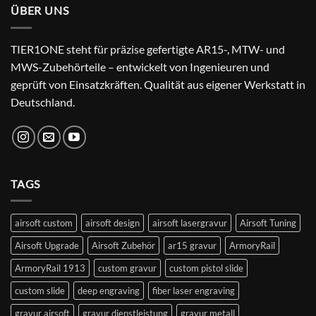
ÜBER UNS
TIER1ONE steht für präzise gefertigte AR15-, MTW- und
MWS-Zubehörteile – entwickelt von Ingenieuren und
geprüft von Einsatzkräften. Qualität aus eigener Werkstatt in
Deutschland.
TAGS
airsoft custom
airsoft design
airsoft lasergravur
Airsoft Tuning
Airsoft Upgrade
Airsoft Zubehör
ar15 gravur
ArmoryRail
ArmoryRail 1913
custom gravur
custom pistol slide
custom slide
deep engraving
fiber laser engraving
gravur airsoft
gravur dienstleistung
gravur metall