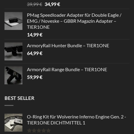
Rated
5.00
Original
Current
39,99
€
34,99
€
out of 5
price
price
PMag Speedloader Adapter für Double Eagle /
was:
is:
EMG / Noveske – GBBR Magazin Adapter –
39,99 €.
34,99 €.
TIER1ONE
14,99
€
ArmoryRail Hunter Bundle – TIER1ONE
64,99
€
ArmoryRail Range Bundle – TIER1ONE
59,99
€
BEST SELLER
O-Ring Kit für Wolverine Inferno Engine Gen. 2 -
TIER1ONE DICHTMITTEL 1