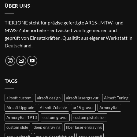
ÜBER UNS
TIER1ONE steht für präzise gefertigte AR15-, MTW- und
MWS-Zubehörteile – entwickelt von Ingenieuren und
geprüft von Einsatzkräften. Qualität aus eigener Werkstatt in
Deutschland.
TAGS
airsoft custom
airsoft design
airsoft lasergravur
Airsoft Tuning
Airsoft Upgrade
Airsoft Zubehör
ar15 gravur
ArmoryRail
ArmoryRail 1913
custom gravur
custom pistol slide
custom slide
deep engraving
fiber laser engraving