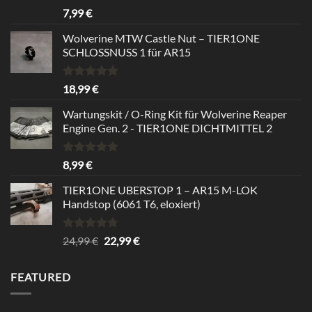
Rated
5.00
7,99
€
out of 5
Wolverine MTW Castle Nut – TIER1ONE
SCHLOSSNUSS 1 für AR15
Rated
5.00
18,99
€
out of 5
Wartungskit / O-Ring Kit für Wolverine Reaper
Engine Gen. 2 - TIER1ONE DICHTMITTEL 2
Rated
5.00
8,99
€
out of 5
TIER1ONE UBERSTOP 1 – AR15 M-LOK
Handstop (6061 T6, eloxiert)
Rated
4.67
Original
Current
24,99
€
22,99
€
out of 5
price
price
was:
is:
FEATURED
24,99 €.
22,99 €.